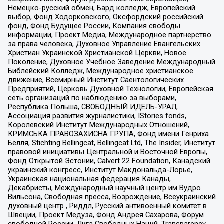
Немецко-русский обмен, Бард колледж, Европейский
выбор, Фонд Ходорковского, Оксфордский российский
фонд, Фонд Будущее России, Компания свободы
информации, Проект Медиа, Международное партнерство
за права человека, Духовное Управление Евангельских
Христиан Украинской Христианской Церкви, Новое
Поколение, Духовное Учебное Заведение Международный
Библейский Колледж, Международное христианское
движение, Всемирный Институт Саентологических
Предприятий, Церковь Духовной Технологии, Европейская
сеть организаций по наблюдению за выборами,
Республика Польша, СВОБОДНЫЙ ИДЕЛЬ-УРАЛ,
Ассоциация развития журналистики, IStories fonds,
Королевский Институт Международных Отношений,
КРИМСЬКА ПРАВОЗАХИСНА ГРУПА, Фонд имени Генриха
Бёлля, Stichting Bellingcat, Bellingcat Ltd, The Insider, Институт
правовой инициативы Центральной и Восточной Европы,
Фонд Открытой Эстонии, Calvert 22 Foundation, Канадский
украинский конгресс, Институт Макдональда-Лорье,
Украинская национальная федерация Канады,
Декабристы, Международный научный центр им Вудро
Вильсона, Свободная пресса, Возрождение, Всеукраинский
духовный центр , Риддл, Русский антивоенный комитет в
Швеции, Проект Медуза, Фонд Андрея Сахарова, Форум
свободной России, Лига Свободных Наций, Transparеncy