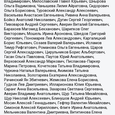
Владимирович, Милославский Павел Юрьевич, Шнырова
Ольга Вадимовна, Чанышева Лилия Айратовна, Сидорович
Ольга Борисовна, Туровский Александр Алексеевич,
Васильева Анастасия Евгеньевна, Ривина Анна Валерьевна,
Бойко Анатолий Николаевич, Дугин Сергей Георгиевич,
Пивоваров Андрей Сергеевич, Аверин Виталий Евгеньевич,
Барахоев Магомед Бекханович, Шарипков Олег
Викторович, Мошель Ирина Ароновна, Шведов Григорий
Сергеевич, Пономарев Лев Александрович, Каргалицкий
Борис Юльевич, Созаев Валерий Валерьевич, Исламов
Тимур Рифгатович, Романова Ольга Евгеньевна, Щаров
Сергей Алексадрович, Цирульников Борис Альбертович,
Гасан Ольга Павловна, Паутов Юрий Анатольевич,
Верховский Александр Маркович, Пислакова-Паркер
Марина Петровна, Кочеткова Татьяна Владимировна,
Чуркина Наталья Валерьевна, Акимова Татьяна
Николаевна, Золотарева Екатерина Александровна,
Рачинский Ян Збигневич, Жемкова Елена Борисовна,
Гудков Лев Дмитриевич, Илларионова Юлия Юрьевна,
Саранг Анна Васильевна, Захарова Светлана Сергеевна,
Аверин Владимир Анатольевич, Щур Татьяна Михайловна,
Щур Николай Алексеевич, Блинушов Андрей Юрьевич,
Мосин Алексей Геннадьевич, Гефтер Валентин Михайлович,
Симонов Алексей Кириллович, Флиге Ирина Анатольевна,
Мельникова Валентина Дмитриевна, Вититинова Елена