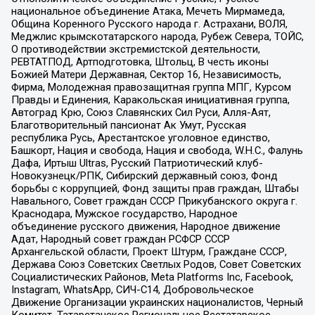
национальное объединение Атака, Мечеть Мирмамеда,
Община Коренного Русского народа г. Астрахани, ВОЛЯ,
Меджлис крымскотатарского народа, Рубеж Севера, ТОЙС,
О противодействии экстремистской деятельности,
РЕВТАТПОД, Артподготовка, Штольц, В честь иконы
Божией Матери Державная, Сектор 16, Независимость,
Фирма, Молодежная правозащитная группа МПГ, Курсом
Правды и Единения, Каракольская инициативная группа,
Автоград Крю, Союз Славянских Сил Руси, Алля-Аят,
Благотворительный пансионат Ак Умут, Русская
республика Русь, Арестантское уголовное единство,
Башкорт, Нация и свобода, Нация и свобода, W.H.С., Фалунь
Дафа, Иртыш Ultras, Русский Патриотический клуб-
Новокузнецк/РПК, Сибирский державный союз, Фонд
борьбы с коррупцией, Фонд защиты прав граждан, Штабы
Навального, Совет граждан СССР Прикубанского округа г.
Краснодара, Мужское государство, Народное
объединение русского движения, Народное движение
Адат, Народный совет граждан РСФСР СССР
Архангельской области, Проект Штурм, Граждане СССР,
Держава Союз Советских Светлых Родов, Совет Советских
Социалистических Районов, Meta Platforms Inc, Facebook,
Instagram, WhatsApp, СИЧ-С14, Добровольческое
Движение Организации украинских националистов, Черный