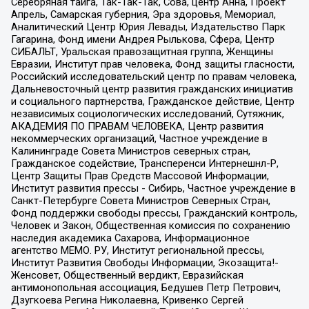
Серебряная тайга, Так-Так-Так, Сова, центр Анна, Проект
Апрель, Самарская губерния, Эра здоровья, Мемориал,
Аналитический Центр Юрия Левады, Издательство Парк
Гагарина, Фонд имени Андрея Рылькова, Сфера, Центр
СИБАЛЬТ, Уральская правозащитная группа, Женщины
Евразии, Институт прав человека, Фонд защиты гласности,
Российский исследовательский центр по правам человека,
Дальневосточный центр развития гражданских инициатив
и социального партнерства, Гражданское действие, Центр
независимых социологических исследований, Сутяжник,
АКАДЕМИЯ ПО ПРАВАМ ЧЕЛОВЕКА, Центр развития
некоммерческих организаций, Частное учреждение в
Калининграде Совета Министров северных стран,
Гражданское содействие, Трансперенси Интернешнл-Р,
Центр Защиты Прав Средств Массовой Информации,
Институт развития прессы - Сибирь, Частное учреждение в
Санкт-Петербурге Совета Министров Северных Стран,
Фонд поддержки свободы прессы, Гражданский контроль,
Человек и Закон, Общественная комиссия по сохранению
наследия академика Сахарова, Информационное
агентство МЕМО. РУ, Институт региональной прессы,
Институт Развития Свободы Информации, Экозащита!-
Женсовет, Общественный вердикт, Евразийская
антимонопольная ассоциация, Бедушев Петр Петрович,
Дзугкоева Регина Николаевна, Кривенко Сергей