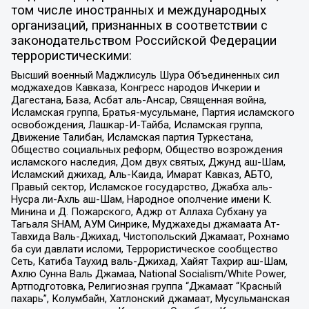
том числе иностранных и международных
организаций, признанных в соответствии с
законодательством Российской Федерации
террористическими:
Высший военный Маджлисуль Шура Объединенных сил
моджахедов Кавказа, Конгресс народов Ичкерии и
Дагестана, База, Асбат аль-Ансар, Священная война,
Исламская группа, Братья-мусульмане, Партия исламского
освобождения, Лашкар-И-Тайба, Исламская группа,
Движение Талибан, Исламская партия Туркестана,
Общество социальных реформ, Общество возрождения
исламского наследия, Дом двух святых, Джунд аш-Шам,
Исламский джихад, Аль-Каида, Имарат Кавказ, АБТО,
Правый сектор, Исламское государство, Джабха аль-
Нусра ли-Ахль аш-Шам, Народное ополчение имени К.
Минина и Д. Пожарского, Аджр от Аллаха Субхану уа
Тагьаля SHAM, АУМ Синрике, Муджахеды джамаата Ат-
Тавхида Валь-Джихад, Чистопольский Джамаат, Рохнамо
ба суи давлати исломи, Террористическое сообщество
Сеть, Катиба Таухид валь-Джихад, Хайят Тахрир аш-Шам,
Ахлю Сунна Валь Джамаа, National Socialism/White Power,
Артподготовка, Религиозная группа “Джамаат “Красный
пахарь”, Колумбайн, Хатлонский джамаат, Мусульманская