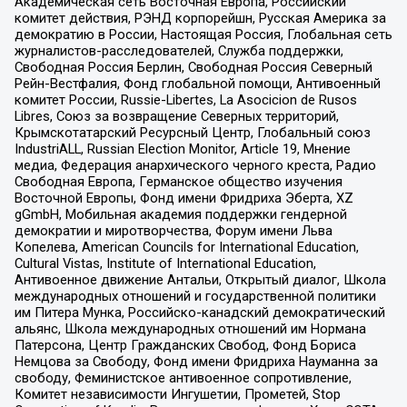
Академическая сеть Восточная Европа, Российский
комитет действия, РЭНД корпорейшн, Русская Америка за
демократию в России, Настоящая Россия, Глобальная сеть
журналистов-расследователей, Служба поддержки,
Свободная Россия Берлин, Свободная Россия Северный
Рейн-Вестфалия, Фонд глобальной помощи, Антивоенный
комитет России, Russie-Libertes, La Asocicion de Rusos
Libres, Союз за возвращение Северных территорий,
Крымскотатарский Ресурсный Центр, Глобальный союз
IndustriALL, Russian Election Monitor, Article 19, Мнение
медиа, Федерация анархического черного креста, Радио
Свободная Европа, Германское общество изучения
Восточной Европы, Фонд имени Фридриха Эберта, XZ
gGmbH, Мобильная академия поддержки гендерной
демократии и миротворчества, Форум имени Льва
Копелева, American Councils for International Education,
Cultural Vistas, Institute of International Education,
Антивоенное движение Антальи, Открытый диалог, Школа
международных отношений и государственной политики
им Питера Мунка, Российско-канадский демократический
альянс, Школа международных отношений им Нормана
Патерсона, Центр Гражданских Свобод, Фонд Бориса
Немцова за Свободу, Фонд имени Фридриха Науманна за
свободу, Феминистское антивоенное сопротивление,
Комитет независимости Ингушетии, Прометей, Stop