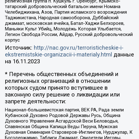
религиозная группа п. Кушкуль г. Оренбург, Крымско-
татарский добровольческий батальон имени Номана
Челебиджихана, Азов, Партия исламского возрождения
Таджикистана, Народная самооборона, Дуббайский
джамаат, московская ячейка, Батал-Хаджи Белхороев,
Маньяки Культ Убийц, Молодёжь Которая Улыбается,
Легион Свобода России, Айдар, Русский добровольческий
корпус
Источник:
http://nac.gov.ru/terroristicheskie-i-
ekstremistskie-organizacii-i-materialy.html
данные
на
16.11.2023
* Перечень общественных объединений и
религиозных организаций в отношении
которых судом принято вступившее в
законную силу решение о ликвидации или
запрете деятельности:
Национал-большевистская партия, ВЕК РА, Рада земли
Кубанской Духовно Родовой Державы Русь, Община
Духовного Управления Асгардской Веси Беловодья,
Славянская Община Капища Веды Перуна, Мужская
Духовная Семинария Староверов-Инглингов, Нурджулар, К
Богодержавию, Таблиги Джамаат, Свидетели Иеговы,