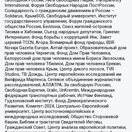
International, Форум Свободных Народов ПостРоссии,
Солидарность с гражданским движением в России –
Solidarus, КрымSOS, Свободный университет, Институт
государственного управления, Форум гражданского
общества Россия, Беллона, Союз жителей островов
Тисима и Хабомаи, Съезд народных депутатов, Гринпис
Интернешнл, Фонд борьбы с коррупцией Инк, Завет
церквей TCCN, Агора, Всемирный фонд природы, BDR
Novaja Gazeta-Europe, Алтай проект, Образовательный дом
прав человека Чернигов, Фонд Дом Прав Человека,
Белорусский дом прав человека имени Бориса Звозскова,
Дом прав человека Тбилиси, Дом прав человека Ереван,
Дом прав человека Крым, Центр дикого лосося, TVR
Studios, ТВ Дождь, Центр европейских исследований им
Вилфрида Мартенса, Сетевое объединение журналистов
расследователей, АЛЛАТРА, За свободную Россию,
Свободная Бурятия, Uralic, UnKremlin, Международная
федерация транспортных рабочих, ИстЧам Финланд,
Гудзоновский институт, Фонд Демократического
Развития, Комитет-2024, Центрально-Европейский
университет, Центр восточноевропейских и
международных исследований, Общество Сторожевой
башни, Библии и трактатов Свидетелей Иеговы,
Гражданский Совет, Центр анализа европейской политики,