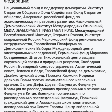
Федерации:
Национальный фонд в поддержку демократии, Институт
Открытое Общество Фонд Содействия, Фонд Открытое
общество, Американо-российский фонд по
экономическому и правовому развитию, Национальный
Демократический Институт Международных Отношений,
MEDIA DEVELOPMENT INVESTMENT FUND, Международный
Республиканский Институт, Открытая Россия, Институт
современной России, Черноморский фонд регионального
сотрудничества, Европейская Платформа за
Демократические Выборы, Международный центр
электоральных исследований, Германский фонд Маршалла
Соединенных Штатов, Тихоокеанский центр защиты
окружающей среды и природных ресурсов, Свободная
Россия, Всемирный конгресс украинцев, Атлантический
совет, Человек в беде, Европейский фонд за демократию,
Джеймстаунский фонд, Прожект Хармони, Родники
дракона, Врачи против насильственного извлечения
органов, Фалунь Дафа, Друзья Фалуньгун, Фалуньгун,
Коалиция по расследованию преследования в отношении
Фалуньгун в Китае, Всемирная организация по
расследованию преследований Фалуньгун, Пражский
гражданский центр, Ассоциация школ политических
исследований при Совете Европы, Центр либеральной
современности, Форум русскоязычных европейцев,