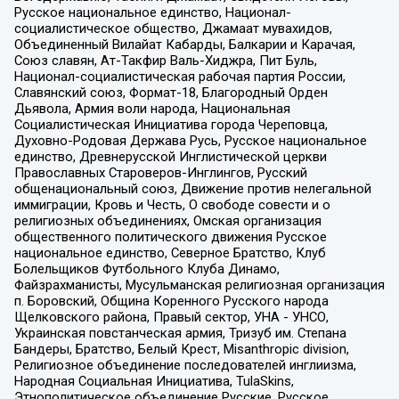
Русское национальное единство, Национал-
социалистическое общество, Джамаат мувахидов,
Объединенный Вилайат Кабарды, Балкарии и Карачая,
Союз славян, Ат-Такфир Валь-Хиджра, Пит Буль,
Национал-социалистическая рабочая партия России,
Славянский союз, Формат-18, Благородный Орден
Дьявола, Армия воли народа, Национальная
Социалистическая Инициатива города Череповца,
Духовно-Родовая Держава Русь, Русское национальное
единство, Древнерусской Инглистической церкви
Православных Староверов-Инглингов, Русский
общенациональный союз, Движение против нелегальной
иммиграции, Кровь и Честь, О свободе совести и о
религиозных объединениях, Омская организация
общественного политического движения Русское
национальное единство, Северное Братство, Клуб
Болельщиков Футбольного Клуба Динамо,
Файзрахманисты, Мусульманская религиозная организация
п. Боровский, Община Коренного Русского народа
Щелковского района, Правый сектор, УНА - УНСО,
Украинская повстанческая армия, Тризуб им. Степана
Бандеры, Братство, Белый Крест, Misanthropic division,
Религиозное объединение последователей инглиизма,
Народная Социальная Инициатива, TulaSkins,
Этнополитическое объединение Русские, Русское