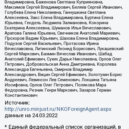
Владимировна, Баженова Светлана Куприяновна,
Максимов Сергей Владимирович, Беляев Сергей Иванович,
Голубева Елена Николаевна, Ганнушкина Светлана
Алексеевна, Закс Елена Владимировна, Буртина Елена
Юрьевна, Гендель Людмила Залмановна, Кокорина
Екатерина Алексеевна, Шуманов Илья Вячеславович,
Арапова Галина Юрьевна, Свечников Анатолий Мариевич,
Прохоров Вадим Юрьевич, Шахова Елена Владимировна,
Подузов Сергей Васильевич, Протасова Ирина
Вячеславовна, Литинский Леонид Борисович, Лукашевский
Сергей Маркович, Бахмин Вячеслав Иванович, Шабад
Анатолий Ефимович, Сухих Дарья Николаевна, Орлов Олег
Петрович, Добровольская Анна Дмитриевна, Королева
Александра Евгеньевна, Смирнов Владимир
Александрович, Вицин Сергей Ефимович, Золотухин Борис
Андреевич, Левинсон Лев Семенович, Локшина Татьяна
Иосифовна, Орлов Олег Петрович, Полякова Мара
Федоровна, Резник Генри Маркович, Захаров Герман
Константинович
Источник:
http://unro.minjust.ru/NKOForeignAgent.aspx
данные на
24.03.2022
* Единый федеральный список организаций, в