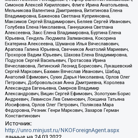
Симонов Алексей Кириллович, Флиге Ирина Анатольевна,
Мельникова Валентина Дмитриевна, Вититинова Елена
Владимировна, Баженова Светлана Куприяновна,
Максимов Сергей Владимирович, Беляев Сергей Иванович,
Голубева Елена Николаевна, Ганнушкина Светлана
Алексеевна, Закс Елена Владимировна, Буртина Елена
Юрьевна, Гендель Людмила Залмановна, Кокорина
Екатерина Алексеевна, Шуманов Илья Вячеславович,
Арапова Галина Юрьевна, Свечников Анатолий Мариевич,
Прохоров Вадим Юрьевич, Шахова Елена Владимировна,
Подузов Сергей Васильевич, Протасова Ирина
Вячеславовна, Литинский Леонид Борисович, Лукашевский
Сергей Маркович, Бахмин Вячеслав Иванович, Шабад
Анатолий Ефимович, Сухих Дарья Николаевна, Орлов Олег
Петрович, Добровольская Анна Дмитриевна, Королева
Александра Евгеньевна, Смирнов Владимир
Александрович, Вицин Сергей Ефимович, Золотухин Борис
Андреевич, Левинсон Лев Семенович, Локшина Татьяна
Иосифовна, Орлов Олег Петрович, Полякова Мара
Федоровна, Резник Генри Маркович, Захаров Герман
Константинович
Источник:
http://unro.minjust.ru/NKOForeignAgent.aspx
данные на
24.03.2022