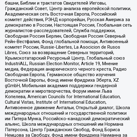
башни, Библии и трактатов Свидетелей Иеговы,
Гражданский Совет, Центр анализа европейской политики,
Академическая сеть Восточная Европа, Российский
комитет действия, РЭНД корпорейшн, Русская Америка за
демократию в России, Настоящая Россия, Глобальная сеть
журналистов-расследователей, Служба поддержки,
Свободная Россия Берлин, Свободная Россия Северный
Рейн-Вестфалия, Фонд глобальной помощи, Антивоенный
комитет России, Russie-Libertes, La Asocicion de Rusos
Libres, Союз за возвращение Северных территорий,
Крымскотатарский Ресурсный Центр, Глобальный союз
IndustriALL, Russian Election Monitor, Article 19, Мнение
медиа, Федерация анархического черного креста, Радио
Свободная Европа, Германское общество изучения
Восточной Европы, Фонд имени Фридриха Эберта, XZ
gGmbH, Мобильная академия поддержки гендерной
демократии и миротворчества, Форум имени Льва
Копелева, American Councils for International Education,
Cultural Vistas, Institute of International Education,
Антивоенное движение Антальи, Открытый диалог, Школа
международных отношений и государственной политики
им Питера Мунка, Российско-канадский демократический
альянс, Школа международных отношений им Нормана
Патерсона, Центр Гражданских Свобод, Фонд Бориса
Немцова за Свободу, Фонд имени Фридриха Науманна за