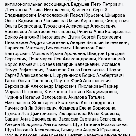
антимонопольная ассоциация, Бедушев Петр Петрович,
Дзугкоева Регина Николаевна, Кривенко Сергей
Владимирович, Милославский Павел Юрьевич, Шнырова
Ольга Вадимовна, Чанышева Лилия Айратовна, Сидорович
Ольга Борисовна, Туровский Александр Алексеевич,
Васильева Анастасия Евгеньевна, Ривина Анна Валерьевна,
Бойко Анатолий Николаевич, Дугин Сергей Георгиевич,
Пивоваров Андрей Сергеевич, Аверин Виталий Евгеньевич,
Барахоев Магомед Бекханович, Шарипков Олег
Викторович, Мошель Ирина Ароновна, Шведов Григорий
Сергеевич, Пономарев Лев Александрович, Каргалицкий
Борис Юльевич, Созаев Валерий Валерьевич, Исламов
Тимур Рифгатович, Романова Ольга Евгеньевна, Щаров
Сергей Алексадрович, Цирульников Борис Альбертович,
Гасан Ольга Павловна, Паутов Юрий Анатольевич,
Верховский Александр Маркович, Пислакова-Паркер
Марина Петровна, Кочеткова Татьяна Владимировна,
Чуркина Наталья Валерьевна, Акимова Татьяна
Николаевна, Золотарева Екатерина Александровна,
Рачинский Ян Збигневич, Жемкова Елена Борисовна,
Гудков Лев Дмитриевич, Илларионова Юлия Юрьевна,
Саранг Анна Васильевна, Захарова Светлана Сергеевна,
Аверин Владимир Анатольевич, Щур Татьяна Михайловна,
Щур Николай Алексеевич, Блинушов Андрей Юрьевич,
Мосин Алексей Геннадьевич, Гефтер Валентин Михайлович,