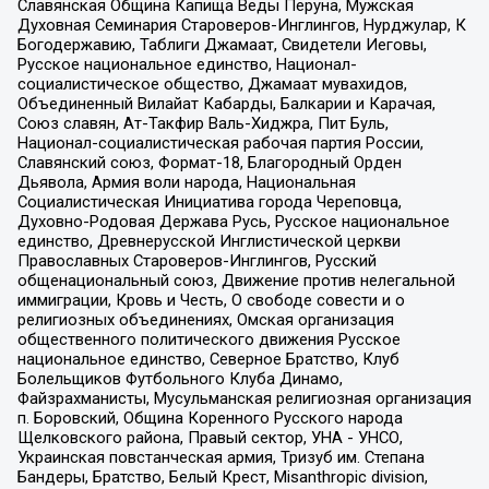
Славянская Община Капища Веды Перуна, Мужская
Духовная Семинария Староверов-Инглингов, Нурджулар, К
Богодержавию, Таблиги Джамаат, Свидетели Иеговы,
Русское национальное единство, Национал-
социалистическое общество, Джамаат мувахидов,
Объединенный Вилайат Кабарды, Балкарии и Карачая,
Союз славян, Ат-Такфир Валь-Хиджра, Пит Буль,
Национал-социалистическая рабочая партия России,
Славянский союз, Формат-18, Благородный Орден
Дьявола, Армия воли народа, Национальная
Социалистическая Инициатива города Череповца,
Духовно-Родовая Держава Русь, Русское национальное
единство, Древнерусской Инглистической церкви
Православных Староверов-Инглингов, Русский
общенациональный союз, Движение против нелегальной
иммиграции, Кровь и Честь, О свободе совести и о
религиозных объединениях, Омская организация
общественного политического движения Русское
национальное единство, Северное Братство, Клуб
Болельщиков Футбольного Клуба Динамо,
Файзрахманисты, Мусульманская религиозная организация
п. Боровский, Община Коренного Русского народа
Щелковского района, Правый сектор, УНА - УНСО,
Украинская повстанческая армия, Тризуб им. Степана
Бандеры, Братство, Белый Крест, Misanthropic division,