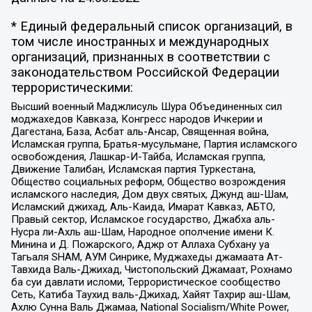
* Единый федеральный список организаций, в
том числе иностранных и международных
организаций, признанных в соответствии с
законодательством Российской Федерации
террористическими:
Высший военный Маджлисуль Шура Объединенных сил
моджахедов Кавказа, Конгресс народов Ичкерии и
Дагестана, База, Асбат аль-Ансар, Священная война,
Исламская группа, Братья-мусульмане, Партия исламского
освобождения, Лашкар-И-Тайба, Исламская группа,
Движение Талибан, Исламская партия Туркестана,
Общество социальных реформ, Общество возрождения
исламского наследия, Дом двух святых, Джунд аш-Шам,
Исламский джихад, Аль-Каида, Имарат Кавказ, АБТО,
Правый сектор, Исламское государство, Джабха аль-
Нусра ли-Ахль аш-Шам, Народное ополчение имени К.
Минина и Д. Пожарского, Аджр от Аллаха Субхану уа
Тагьаля SHAM, АУМ Синрике, Муджахеды джамаата Ат-
Тавхида Валь-Джихад, Чистопольский Джамаат, Рохнамо
ба суи давлати исломи, Террористическое сообщество
Сеть, Катиба Таухид валь-Джихад, Хайят Тахрир аш-Шам,
Ахлю Сунна Валь Джамаа, National Socialism/White Power,