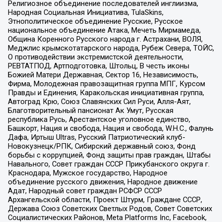
Религиозное объединение последователей инглиизма,
Народная Социальная Инициатива, TulaSkins,
Этнополитическое объединение Русские, Русское
национальное объединение Атака, Мечеть Мирмамеда,
Община Коренного Русского народа г. Астрахани, ВОЛЯ,
Меджлис крымскотатарского народа, Рубеж Севера, ТОЙС,
О противодействии экстремистской деятельности,
РЕВТАТПОД, Артподготовка, Штольц, В честь иконы
Божией Матери Державная, Сектор 16, Независимость,
Фирма, Молодежная правозащитная группа МПГ, Курсом
Правды и Единения, Каракольская инициативная группа,
Автоград Крю, Союз Славянских Сил Руси, Алля-Аят,
Благотворительный пансионат Ак Умут, Русская
республика Русь, Арестантское уголовное единство,
Башкорт, Нация и свобода, Нация и свобода, W.H.С., Фалунь
Дафа, Иртыш Ultras, Русский Патриотический клуб-
Новокузнецк/РПК, Сибирский державный союз, Фонд
борьбы с коррупцией, Фонд защиты прав граждан, Штабы
Навального, Совет граждан СССР Прикубанского округа г.
Краснодара, Мужское государство, Народное
объединение русского движения, Народное движение
Адат, Народный совет граждан РСФСР СССР
Архангельской области, Проект Штурм, Граждане СССР,
Держава Союз Советских Светлых Родов, Совет Советских
Социалистических Районов, Meta Platforms Inc, Facebook,