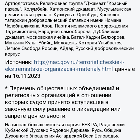
Артподготовка, Религиозная группа “Джамаат “Красный
пахарь”, Колумбайн, Хатлонский джамаат, Мусульманская
религиозная группа п. Кушкуль г. Оренбург, Крымско-
татарский добровольческий батальон имени Номана
Челебиджихана, Азов, Партия исламского возрождения
Таджикистана, Народная самооборона, Дуббайский
джамаат, московская ячейка, Батал-Хаджи Белхороев,
Маньяки Культ Убийц, Молодёжь Которая Улыбается,
Легион Свобода России, Айдар, Русский добровольческий
корпус
Источник:
http://nac.gov.ru/terroristicheskie-i-
ekstremistskie-organizacii-i-materialy.html
данные
на
16.11.2023
* Перечень общественных объединений и
религиозных организаций в отношении
которых судом принято вступившее в
законную силу решение о ликвидации или
запрете деятельности:
Национал-большевистская партия, ВЕК РА, Рада земли
Кубанской Духовно Родовой Державы Русь, Община
Духовного Управления Асгардской Веси Беловодья,