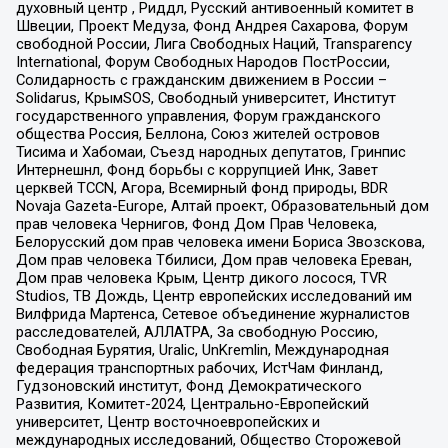
духовный центр , Риддл, Русский антивоенный комитет в
Швеции, Проект Медуза, Фонд Андрея Сахарова, Форум
свободной России, Лига Свободных Наций, Transparеncy
International, Форум Свободных Народов ПостРоссии,
Солидарность с гражданским движением в России –
Solidarus, КрымSOS, Свободный университет, Институт
государственного управления, Форум гражданского
общества Россия, Беллона, Союз жителей островов
Тисима и Хабомаи, Съезд народных депутатов, Гринпис
Интернешнл, Фонд борьбы с коррупцией Инк, Завет
церквей TCCN, Агора, Всемирный фонд природы, BDR
Novaja Gazeta-Europe, Алтай проект, Образовательный дом
прав человека Чернигов, Фонд Дом Прав Человека,
Белорусский дом прав человека имени Бориса Звозскова,
Дом прав человека Тбилиси, Дом прав человека Ереван,
Дом прав человека Крым, Центр дикого лосося, TVR
Studios, ТВ Дождь, Центр европейских исследований им
Вилфрида Мартенса, Сетевое объединение журналистов
расследователей, АЛЛАТРА, За свободную Россию,
Свободная Бурятия, Uralic, UnKremlin, Международная
федерация транспортных рабочих, ИстЧам Финланд,
Гудзоновский институт, Фонд Демократического
Развития, Комитет-2024, Центрально-Европейский
университет, Центр восточноевропейских и
международных исследований, Общество Сторожевой