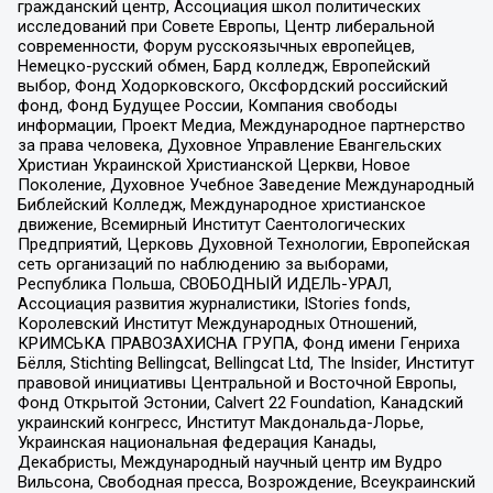
гражданский центр, Ассоциация школ политических
исследований при Совете Европы, Центр либеральной
современности, Форум русскоязычных европейцев,
Немецко-русский обмен, Бард колледж, Европейский
выбор, Фонд Ходорковского, Оксфордский российский
фонд, Фонд Будущее России, Компания свободы
информации, Проект Медиа, Международное партнерство
за права человека, Духовное Управление Евангельских
Христиан Украинской Христианской Церкви, Новое
Поколение, Духовное Учебное Заведение Международный
Библейский Колледж, Международное христианское
движение, Всемирный Институт Саентологических
Предприятий, Церковь Духовной Технологии, Европейская
сеть организаций по наблюдению за выборами,
Республика Польша, СВОБОДНЫЙ ИДЕЛЬ-УРАЛ,
Ассоциация развития журналистики, IStories fonds,
Королевский Институт Международных Отношений,
КРИМСЬКА ПРАВОЗАХИСНА ГРУПА, Фонд имени Генриха
Бёлля, Stichting Bellingcat, Bellingcat Ltd, The Insider, Институт
правовой инициативы Центральной и Восточной Европы,
Фонд Открытой Эстонии, Calvert 22 Foundation, Канадский
украинский конгресс, Институт Макдональда-Лорье,
Украинская национальная федерация Канады,
Декабристы, Международный научный центр им Вудро
Вильсона, Свободная пресса, Возрождение, Всеукраинский