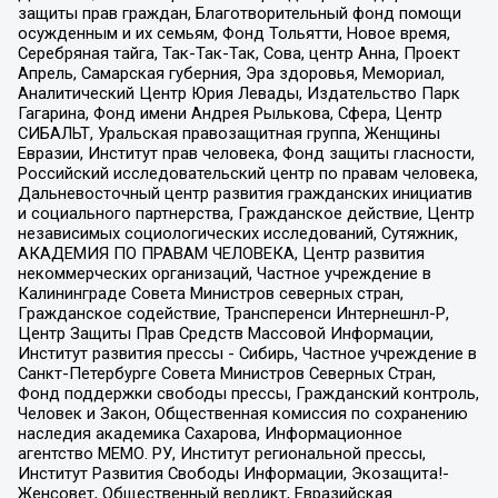
защиты прав граждан, Благотворительный фонд помощи
осужденным и их семьям, Фонд Тольятти, Новое время,
Серебряная тайга, Так-Так-Так, Сова, центр Анна, Проект
Апрель, Самарская губерния, Эра здоровья, Мемориал,
Аналитический Центр Юрия Левады, Издательство Парк
Гагарина, Фонд имени Андрея Рылькова, Сфера, Центр
СИБАЛЬТ, Уральская правозащитная группа, Женщины
Евразии, Институт прав человека, Фонд защиты гласности,
Российский исследовательский центр по правам человека,
Дальневосточный центр развития гражданских инициатив
и социального партнерства, Гражданское действие, Центр
независимых социологических исследований, Сутяжник,
АКАДЕМИЯ ПО ПРАВАМ ЧЕЛОВЕКА, Центр развития
некоммерческих организаций, Частное учреждение в
Калининграде Совета Министров северных стран,
Гражданское содействие, Трансперенси Интернешнл-Р,
Центр Защиты Прав Средств Массовой Информации,
Институт развития прессы - Сибирь, Частное учреждение в
Санкт-Петербурге Совета Министров Северных Стран,
Фонд поддержки свободы прессы, Гражданский контроль,
Человек и Закон, Общественная комиссия по сохранению
наследия академика Сахарова, Информационное
агентство МЕМО. РУ, Институт региональной прессы,
Институт Развития Свободы Информации, Экозащита!-
Женсовет, Общественный вердикт, Евразийская