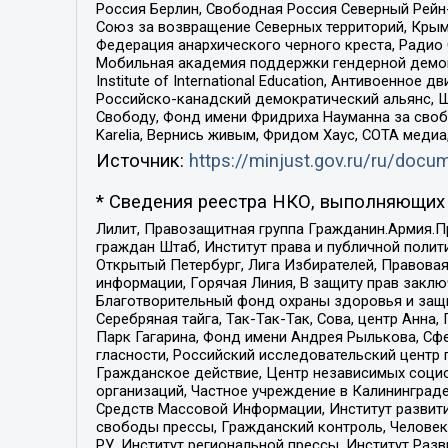
Россия Берлин, Свободная Россия Северный Рейн-В
Союз за возвращение Северных территорий, Крымско
Федерация анархического черного креста, Радио
Мобильная академия поддержки гендерной демократи
Institute of International Education, Антивоенн
Российско-канадский демократический альянс, 
Свободу, Фонд имени Фридриха Науманна за свобо
Karelia, Вернись живым, Фридом Хаус, СОТА меди
Источник:
https://minjust.gov.ru/ru/doc
* Сведения реестра НКО, выполняющих 
Лилит, Правозащитная группа Гражданин.Армия.П
граждан Штаб, Институт права и публичной поли
Открытый Петербург, Лига Избирателей, Правова
информации, Горячая Линия, В защиту прав закл
Благотворительный фонд охраны здоровья и защи
Серебряная тайга, Так-Так-Так, Сова, центр Анн
Парк Гагарина, Фонд имени Андрея Рылькова, Сф
гласности, Российский исследовательский центр 
Гражданское действие, Центр независимых соци
организаций, Частное учреждение в Калининград
Средств Массовой Информации, Институт развити
свободы прессы, Гражданский контроль, Человек
РУ, Институт региональной прессы, Институт Ра