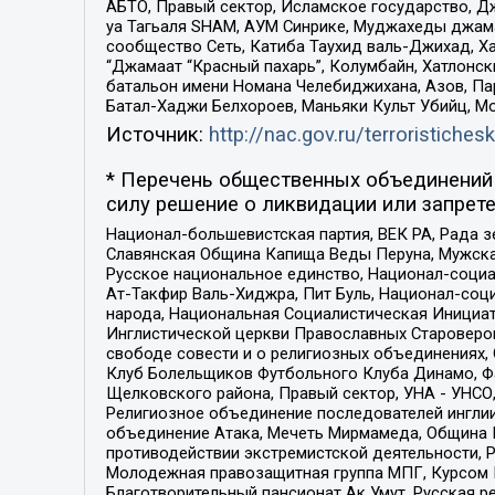
АБТО, Правый сектор, Исламское государство, Д
уа Тагьаля SHAM, АУМ Синрике, Муджахеды джама
сообщество Сеть, Катиба Таухид валь-Джихад, Хай
“Джамаат “Красный пахарь”, Колумбайн, Хатлонск
батальон имени Номана Челебиджихана, Азов, Па
Батал-Хаджи Белхороев, Маньяки Культ Убийц, М
Источник:
http://nac.gov.ru/terroristichesk
* Перечень общественных объединений 
силу решение о ликвидации или запрете
Национал-большевистская партия, ВЕК РА, Рада 
Славянская Община Капища Веды Перуна, Мужская
Русское национальное единство, Национал-социа
Ат-Такфир Валь-Хиджра, Пит Буль, Национал-соц
народа, Национальная Социалистическая Инициат
Инглистической церкви Православных Староверов
свободе совести и о религиозных объединениях,
Клуб Болельщиков Футбольного Клуба Динамо, Фа
Щелковского района, Правый сектор, УНА - УНСО, У
Религиозное объединение последователей инглии
объединение Атака, Мечеть Мирмамеда, Община К
противодействии экстремистской деятельности, 
Молодежная правозащитная группа МПГ, Курсом П
Благотворительный пансионат Ак Умут, Русская ре