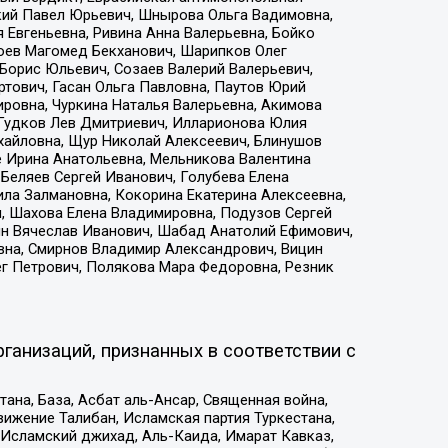
кий Павел Юрьевич, Шнырова Ольга Вадимовна,
 Евгеньевна, Ривина Анна Валерьевна, Бойко
хоев Магомед Бекханович, Шарипков Олег
Борис Юльевич, Созаев Валерий Валерьевич,
тович, Гасан Ольга Павловна, Паутов Юрий
ровна, Чуркина Наталья Валерьевна, Акимова
 Гудков Лев Дмитриевич, Илларионова Юлия
ихайловна, Щур Николай Алексеевич, Блинушов
е Ирина Анатольевна, Мельникова Валентина
Беляев Сергей Иванович, Голубева Елена
ила Залмановна, Кокорина Екатерина Алексеевна,
, Шахова Елена Владимировна, Подузов Сергей
ин Вячеслав Иванович, Шабад Анатолий Ефимович,
вна, Смирнов Владимир Александрович, Вицин
ег Петрович, Полякова Мара Федоровна, Резник
ганизаций, признанных в соответствии с
на, База, Асбат аль-Ансар, Священная война,
ижение Талибан, Исламская партия Туркестана,
Исламский джихад, Аль-Каида, Имарат Кавказ,