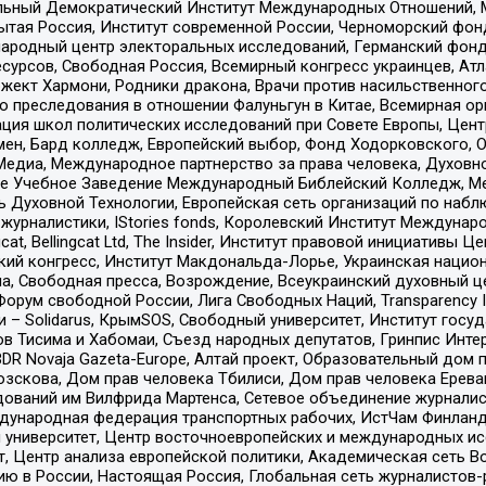
альный Демократический Институт Международных Отношений,
тая Россия, Институт современной России, Черноморский фонд
родный центр электоральных исследований, Германский фонд
рсов, Свободная Россия, Всемирный конгресс украинцев, Атла
ект Хармони, Родники дракона, Врачи против насильственного
ию преследования в отношении Фалуньгун в Китае, Всемирная о
ация школ политических исследований при Совете Европы, Цен
мен, Бард колледж, Европейский выбор, Фонд Ходорковского,
едиа, Международное партнерство за права человека, Духовно
ое Учебное Заведение Международный Библейский Колледж, М
ь Духовной Технологии, Европейская сеть организаций по наб
урналистики, IStories fonds, Королевский Институт Между
gcat, Bellingcat Ltd, The Insider, Институт правовой инициатив
инский конгресс, Институт Макдональда-Лорье, Украинская нац
, Свободная пресса, Возрождение, Всеукраинский духовный цен
орум свободной России, Лига Свободных Наций, Transparеncy I
– Solidarus, КрымSOS, Свободный университет, Институт госу
в Тисима и Хабомаи, Съезд народных депутатов, Гринпис Инте
DR Novaja Gazeta-Europe, Алтай проект, Образовательный дом 
зскова, Дом прав человека Тбилиси, Дом прав человека Ерева
едований им Вилфрида Мартенса, Сетевое объединение журнали
Международная федерация транспортных рабочих, ИстЧам Финлан
й университет, Центр восточноевропейских и международных и
, Центр анализа европейской политики, Академическая сеть Во
ю в России, Настоящая Россия, Глобальная сеть журналистов