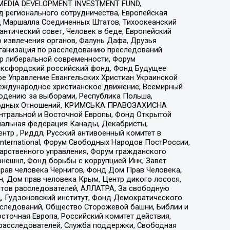
 MEDIA DEVELOPMENT INVESTMENT FUND,
 регионального сотрудничества, Европейская
 Маршалла Соединенных Штатов, Тихоокеанский
нтический совет, Человек в беде, Европейский
 извлечения органов, Фалунь Дафа, Друзья
рганизация по расследованию преследований
тр либеральной современности, Форум
 Оксфордский российский фонд, Фонд Будущее
е Управление Евангельских Христиан Украинской
еждународное христианское движение, Всемирный
людению за выборами, Республика Польша,
народных Отношений, КРИМСЬКА ПРАВОЗАХИСНА
ы Центральной и Восточной Европы, Фонд Открытой
иональная федерация Канады, Декабристы,
тр , Риддл, Русский антивоенный комитет в
nternational, Форум Свободных Народов ПостРоссии,
дарственного управления, Форум гражданского
рнешнл, Фонд борьбы с коррупцией Инк, Завет
прав человека Чернигов, Фонд Дом Прав Человека,
н, Дом прав человека Крым, Центр дикого лосося,
стов расследователей, АЛЛАТРА, За свободную
д, Гудзоновский институт, Фонд Демократического
сследований, Общество Сторожевой башни, Библии и
сточная Европа, Российский комитет действия,
-расследователей, Служба поддержки, Свободная