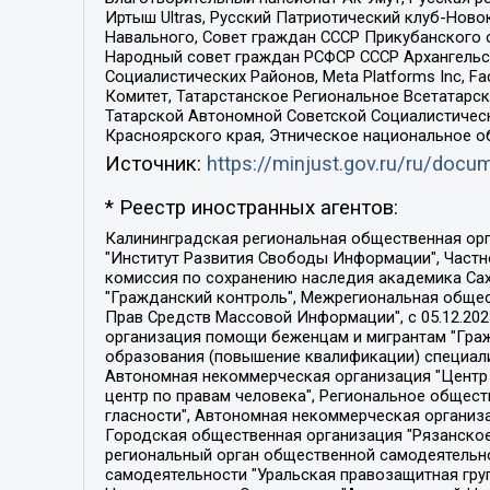
Иртыш Ultras, Русский Патриотический клуб-Нов
Навального, Совет граждан СССР Прикубанского 
Народный совет граждан РСФСР СССР Архангельск
Социалистических Районов, Meta Platforms Inc, 
Комитет, Татарстанское Региональное Всетатар
Татарской Автономной Советской Социалистическ
Красноярского края, Этническое национальное о
Источник:
https://minjust.gov.ru/ru/doc
* Реестр иностранных агентов:
Калининградская региональная общественная организация "Экозащита!-Женсовет", Фонд содействия защите прав и свобод граждан "Общественный вердикт", Фонд "Институт Развития Свободы Информации", Частное учреждение "Информационное агентство МЕМО. РУ", Региональная общественная организация "Общественная комиссия по сохранению наследия академика Сахарова", Фонд поддержки свободы прессы, Санкт-Петербургская общественная правозащитная организация "Гражданский контроль", Межрегиональная общественная организация "Информационно-просветительский центр "Мемориал", Региональный Фонд "Центр Защиты Прав Средств Массовой Информации", с 05.12.2023 Фонд "Центр Защиты Прав Средств массовой информации", Региональная общественная благотворительная организация помощи беженцам и мигрантам "Гражданское содействие", Негосударственное образовательное учреждение дополнительного профессионального образования (повышение квалификации) специалистов "АКАДЕМИЯ ПО ПРАВАМ ЧЕЛОВЕКА", Свердловская региональная общественная организация "Сутяжник", Автономная некоммерческая организация "Центр независимых социологических исследований", Союз общественных объединений "Российский исследовательский центр по правам человека", Региональное общественное учреждение научно-информационный центр "МЕМОРИАЛ", Некоммерческая организация "Фонд защиты гласности", Автономная некоммерческая организация "Институт прав человека", Городская общественная организация "Екатеринбургское общество "МЕМОРИАЛ", Городская общественная организация "Рязанское историко-просветительское и правозащитное общество "Мемориал" (Рязанский Мемориал), Челябинский региональный орган общественной самодеятельности – женское общественное объединение "Женщины Евразии", Челябинский региональный орган общественной самодеятельности "Уральская правозащитная группа", Фонд содействия защите здоровья и социальной справедливости имени Андрея Рылькова, Автономная Некоммерческая Организация "Аналитический Центр Юрия Левады", Автономная некоммерческая организация социальной поддержки населения "Проект Апрель", Региональная общественная организация помощи женщинам и детям, находящимся в кризисной ситуации "Информационно-методический центр "Анна", Фонд содействия развитию массовых коммуникаций и правовому просвещению "Так-так-Так", Фонд содействия устойчивому развитию "Серебряная тайга", Свердловский региональный общественный фонд социальных проектов "Новое время", "Idel.Реалии", Кавказ.Реалии, Крым.Реалии, Телеканал Настоящее Время, Татаро-башкирская служба Радио Свобода (Azatliq Radiosi), Радио Свободная Европа/Радио Свобода (PCE/PC), "Сибирь.Реалии", "Фактограф", Благотворительный фонд помощи осужденным и их семьям, Автономная некоммерческая организация "Институт глобализации и социальных движений", Фонд "В защиту прав заключенных", Частное учреждение "Центр поддержки и содействия развитию средств массовой информации", Пензенский региональный общественный благотворительный фонд "Гражданский союз", "Север.Реалии", Некоммерческая организация Фонд "Правовая инициатива", 