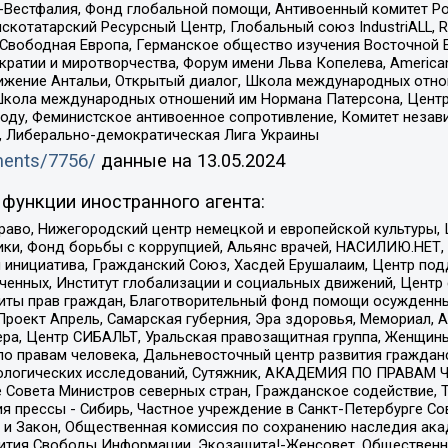
естфалия, Фонд глобальной помощи, Антивоенный комитет России,
татарский Ресурсный Центр, Глобальный союз IndustriALL, Russi
 Свободная Европа, Германское общество изучения Восточной 
и и миротворчества, Форум имени Льва Копелева, American Counci
ое движение Антальи, Открытый диалог, Школа международных отн
Школа международных отношений им Нормана Патерсона, Центр
ду, Феминистское антивоенное сопротивление, Комитет независ
а, Либерально-демократическая Лига Украины
uments/7756/
данные на
13.05.2024
функции иностранного агента:
раво, Нижегородский центр немецкой и европейской культуры,
тики, Фонд борьбы с коррупцией, Альянс врачей, НАСИЛИЮ.НЕТ,
я инициатива, Гражданский Союз, Хасдей Ерушалаим, Центр по
юченных, Институт глобализации и социальных движений, Цент
ты прав граждан, Благотворительный фонд помощи осужденным
а, Проект Апрель, Самарская губерния, Эра здоровья, Мемориал
ера, Центр СИБАЛЬТ, Уральская правозащитная группа, Женщины
по правам человека, Дальневосточный центр развития гражданс
ологических исследований, Сутяжник, АКАДЕМИЯ ПО ПРАВАМ Ч
е Совета Министров северных стран, Гражданское содействие,
я прессы - Сибирь, Частное учреждение в Санкт-Петербурге С
 и Закон, Общественная комиссия по сохранению наследия ак
звития Свободы Информации, Экозащита!-Женсовет, Общественн