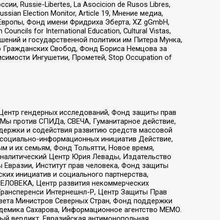
 Russie-Libertes, La Asocicion de Rusos Libres,
an Election Monitor, Article 19, Мнение медиа,
Европы, Фонд имени Фридриха Эберта, XZ gGmbH,
ls for International Education, Cultural Vistas,
ошений и государственной политики им Питера Мунка,
 Гражданских Свобод, Фонд Бориса Немцова за
имости Ингушетии, Прометей, Stop Occupation of
 Центр гендерных исследований, Фонд защиты прав
 Мы против СПИДа, СВЕЧА, Гуманитарное действие,
ддержки и содействия развитию средств массовой
р социально-информационных инициатив Действие,
 и их семьям, Фонд Тольятти, Новое время,
, Аналитический Центр Юрия Левады, Издательство
 Евразии, Институт прав человека, Фонд защиты
ких инициатив и социального партнерства,
ЕЛОВЕКА, Центр развития некоммерческих
 Трансперенси Интернешнл-Р, Центр Защиты Прав
овета Министров Северных Стран, Фонд поддержки
адемика Сахарова, Информационное агентство МЕМО.
ый вердикт, Евразийская антимонопольная