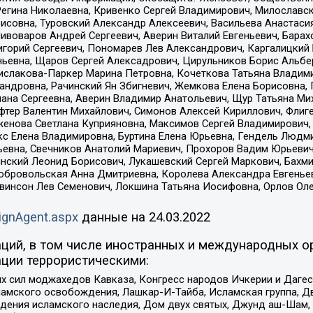
Регина Николаевна, Кривенко Сергей Владимирович, Милославс
совна, Туровский Александр Алексеевич, Васильева Анастасия
Пивоваров Андрей Сергеевич, Аверин Виталий Евгеньевич, Бара
горий Сергеевич, Пономарев Лев Александрович, Каргалицкий 
ньевна, Щаров Сергей Алексадрович, Цирульников Борис Альбер
ислакова-Паркер Марина Петровна, Кочеткова Татьяна Владими
сандровна, Рачинский Ян Збигневич, Жемкова Елена Борисовна,
лана Сергеевна, Аверин Владимир Анатольевич, Щур Татьяна М
фтер Валентин Михайлович, Симонов Алексей Кириллович, Флиг
женова Светлана Куприяновна, Максимов Сергей Владимирович, 
кс Елена Владимировна, Буртина Елена Юрьевна, Гендель Людм
евна, Свечников Анатолий Мариевич, Прохоров Вадим Юрьевич
инский Леонид Борисович, Лукашевский Сергей Маркович, Бахм
Добровольская Анна Дмитриевна, Королева Александра Евгенье
евинсон Лев Семенович, Локшина Татьяна Иосифовна, Орлов Ол
ignAgent.aspx
данные на
24.03.2022
ций, в том числе иностранных и международных ор
ции террористическими:
ил моджахедов Кавказа, Конгресс народов Ичкерии и Дагеста
ламского освобождения, Лашкар-И-Тайба, Исламская группа, Дв
ения исламского наследия, Дом двух святых, Джунд аш-Шам, 