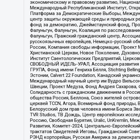
экономическому и правовому развитию, Национ
Международный Республиканский Институт, Откры
Платформа за Демократические Выборы, Междуна
центр защиты окружающей среды и природных ресу
фонд за демократию, Джеймстаунский фонд, Прож
Фалуньгун, Фалуньгун, Коалиция по расследован
Фалуньгун, Пражский гражданский центр, Ассоци
русскоязычных европейцев, Немецко-русский об
России, Компания свободы информации, Проект М
Христианской Церкви, Новое Поколение, Духовн
Институт Саентологических Предприятий, Церков
СВОБОДНЫЙ ИДЕЛЬ-УРАЛ, Ассоциация развития ж
ГРУПА, Фонд имени Генриха Бёлля, Stichting Bellin
Эстонии, Calvert 22 Foundation, Канадский укра
Международный научный центр им Вудро Вильсона
Швеции, Проект Медуза, Фонд Андрея Сахарова, Ф
Солидарность с гражданским движением в России 
общества Россия, Беллона, Союз жителей острово
церквей TCCN, Агора, Всемирный фонд природы, B
Белорусский дом прав человека имени Бориса Зво
TVR Studios, ТВ Дождь, Центр европейских иссл
Россию, Свободная Бурятия, Uralic, UnKremlin, 
Развития, Комитет-2024, Центрально-Европейски
трактатов Свидетелей Иеговы, Гражданский Совет
РЭНД корпорейшн, Русская Америка за демократи