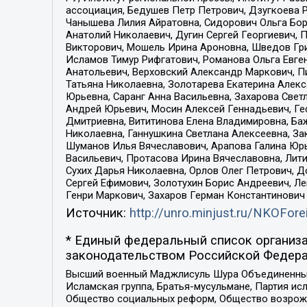
ассоциация, Бедушев Петр Петрович, Дзугкоева 
Чанышева Лилия Айратовна, Сидорович Ольга Бори
Анатолий Николаевич, Дугин Сергей Георгиевич, 
Викторович, Мошель Ирина Ароновна, Шведов Гри
Исламов Тимур Рифгатович, Романова Ольга Евге
Анатольевич, Верховский Александр Маркович, П
Татьяна Николаевна, Золотарева Екатерина Алек
Юрьевна, Саранг Анна Васильевна, Захарова Свет
Андрей Юрьевич, Мосин Алексей Геннадьевич, Ге
Дмитриевна, Вититинова Елена Владимировна, Ба
Николаевна, Ганнушкина Светлана Алексеевна, За
Шуманов Илья Вячеславович, Арапова Галина Юрь
Васильевич, Протасова Ирина Вячеславовна, Лит
Сухих Дарья Николаевна, Орлов Олег Петрович, 
Сергей Ефимович, Золотухин Борис Андреевич, Л
Генри Маркович, Захаров Герман Константинович
Источник:
http://unro.minjust.ru/NKOFore
* Единый федеральный список организа
законодательством Российской Федера
Высший военный Маджлисуль Шура Объединенных с
Исламская группа, Братья-мусульмане, Партия ис
Общество социальных реформ, Общество возрожд