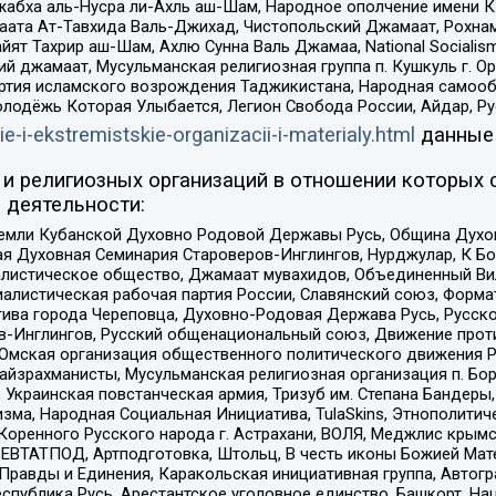
жабха аль-Нусра ли-Ахль аш-Шам, Народное ополчение имени К.
ата Ат-Тавхида Валь-Джихад, Чистопольский Джамаат, Рохнам
ят Тахрир аш-Шам, Ахлю Сунна Валь Джамаа, National Socialism
ий джамаат, Мусульманская религиозная группа п. Кушкуль г. 
ртия исламского возрождения Таджикистана, Народная самооб
олодёжь Которая Улыбается, Легион Свобода России, Айдар, Р
ie-i-ekstremistskie-organizacii-i-materialy.html
данные
и религиозных организаций в отношении которых 
 деятельности:
земли Кубанской Духовно Родовой Державы Русь, Община Духо
 Духовная Семинария Староверов-Инглингов, Нурджулар, К Бо
листическое общество, Джамаат мувахидов, Объединенный Вил
иалистическая рабочая партия России, Славянский союз, Форма
ива города Череповца, Духовно-Родовая Держава Русь, Русск
-Инглингов, Русский общенациональный союз, Движение против
 Омская организация общественного политического движения Р
йзрахманисты, Мусульманская религиозная организация п. Бо
краинская повстанческая армия, Тризуб им. Степана Бандеры, Бр
зма, Народная Социальная Инициатива, TulaSkins, Этнополитич
оренного Русского народа г. Астрахани, ВОЛЯ, Меджлис крымс
РЕВТАТПОД, Артподготовка, Штольц, В честь иконы Божией Мате
равды и Единения, Каракольская инициативная группа, Автогра
спублика Русь, Арестантское уголовное единство, Башкорт, Наци