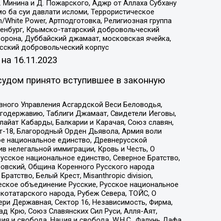
 Минина и Д. Пожарского, Аджр от Аллаха Субхану
о ба суи давлати исломи, Террористическое
/White Power, Артподготовка, Религиозная группа
Оренбург, Крымско-татарский добровольческий
орона, Дуббайский джамаат, московская ячейка,
усский добровольческий корпус
 на
16.11.2023
судом принято вступившее в законную
вного Управления Асгардской Веси Беловодья,
годержавию, Таблиги Джамаат, Свидетели Иеговы,
айат Кабарды, Балкарии и Карачая, Союз славян,
т-18, Благородный Орден Дьявола, Армия воли
ое национальное единство, Древнерусской
 нелегальной иммиграции, Кровь и Честь, О
усское национальное единство, Северное Братство,
ровский, Община Коренного Русского народа
атство, Белый Крест, Misanthropic division,
еское объединение Русские, Русское национальное
котатарского народа, Рубеж Севера, ТОЙС, О
ри Державная, Сектор 16, Независимость, Фирма,
д Крю, Союз Славянских Сил Руси, Алля-Аят,
я и свобода, Нация и свобода, W.H.С., Фалунь Дафа,