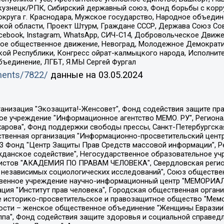
окузнецк/РПК, Сибирский державный союз, Фонд борьбы с кор
округа г. Краснодара, Мужское государство, Народное объедин
ой области, Проект Штурм, Граждане СССР, Держава Союз Сов
Facebook, Instagram, WhatsApp, СИЧ-С14, Добровольческое Движ
ское общественное движение, Невоград, Молодежное Демократ
ой Республики, Конгресс ойрат-калмыцкого народа, Исполнит
бъединение, ЛГБТ, Я.МЫ Сергей Фургал
uments/7822/
данные на
03.05.2024
Общество с ограниченной ответственностью "Радио Свободная Европа/Радио Свобода", Чешское информационное агентство "MEDIUM-ORIENT", Красноярская региональная общественная организация "Мы против СПИДа", Камалягин Денис Николаевич, Маркелов Сергей Евгеньевич, Пономарев Лев Александрович, Савицкая Людмила Алексеевна, Автономная некоммерческая организация "Центр по работе с проблемой насилия "НАСИЛИЮ.НЕТ", Межрегиональный профессиональный союз работников здравоохранения "Альянс врачей", Юридическое лицо, зарегистрированное в Латвийской Республике, SIA "Medusa Project" (регистрационный номер 40103797863, дата регистрации 10.06.2014), Некоммерческая организация "Фонд по борьбе с коррупцией", Автономная некоммерческая организация "Институт права и публичной политики", Баданин Роман Сергеевич, Гликин Максим Александрович, Железнова Мария Михайловна, Лукьянова Юлия Сергеевна, Маетная Елизавета Витальевна, Маняхин Петр Борисович, Чуракова Ольга Владимировна, Ярош Юлия Петровна, Юридическое лицо "The Insider SIA", зарегистрированное в Риге, Латвийская Республика (дата регистрации 26.06.2015), являющееся администратором доменного имени интернет-издания "The Insider SIA", https://theins.ru, Постернак Алексей Евгеньевич, Рубин Михаил Аркадьевич, Анин Роман Александрович, Юридическое лицо Istories fonds, зарегистрированное в Латвийской Республике (регистрационный номер 50008295751, дата регистрации 24.02.2020), Великовский Дмитрий Александрович, Долинина Ирина Николаевна, Мароховская Алеся Алексеевна, Шлейнов Роман Юрьевич, Шмагун Олеся Валентиновна, Общество с ограниченной ответственностью "Альтаир 2021", Общество с ограниченной ответственностью "Вега 2021", Общество с ограниченной ответственностью "Главный редактор 2021", Общество с ограниченной ответственностью "Ромашки монолит", Важенков Артем Валерьевич, Ивановская областная общественная организация "Центр гендерных исследований", Гурман Юрий Альбертович, Медиапроект "ОВД-Инфо", Егоров Владимир Владимирович, Жилинский Владимир Александрович, Общество с ограниченной ответственностью "ЗП", Иванова София Юрьевна, Карезина Инна Павловна, Кильтау Екатерина Викторовна, Петров Алексей Викторович, Пискунов Сергей Евгеньевич, Смирнов Сергей Сергеевич, Тихонов Михаил Сергеевич, Общество с ограниченной ответственностью "ЖУРНАЛИСТ-ИНОСТРАННЫЙ АГЕНТ", Арапова Галина Юрьевна, Вольтская Татьяна Анатольевна, Американская компания "Mason G.E.S. Anonymous Foundation" (США), являющаяся владельцем интернет-издания https://mnews.world/, Компания "Stichting Bellingcat", зарегистрированная в Нидерландах (дата регистрации 11.07.2018), Захаров Андрей Вячеславович, Клепиковская Екатерина Дмитриевна, Общество с ограниченной ответственностью "МЕМО", Перл Роман Александрович, Симонов Евгений Алексеевич, Соловьева Елена Анатольевна, Сотников Даниил Владимирович, Сурначева Елизавета Дмитриевна, Автономная некоммерческая организация по защите прав человека и информированию населения "Якутия – Наше Мнение", Общество с ограниченной ответственностью "Москоу диджитал медиа", с 26.01.2023 Общество с ограниченной ответственностью "Чайка Белые сады", Ветошкина Валерия Валерьевна, Заговора Максим Александрович, Межрегиональное общественное движение "Российская ЛГБТ - сеть", Оленичев Максим Владимирович, Павлов Иван Юрьевич, Скворцова Елена Сергеевна, Общество с ограниченной ответственностью "Как бы инагент", Кочетков Игорь Викторович, Общество с ограниченной ответственностью "Честные выборы", Еланчик Олег Александрович, Общество с ограниченной ответственностью "Нобелевский призыв", Гималова Регина Эмилевна, Григорьев Андрей Валерьевич, Григорьева Алина Александровна, Ассоциация по содействию защите прав призывников, альтернативнослужащих и военнослужащих "Правозащитная группа "Гражданин.Армия.Право", Хисамова Регина Фаритовна, Автономная некоммерческая организация по реализа