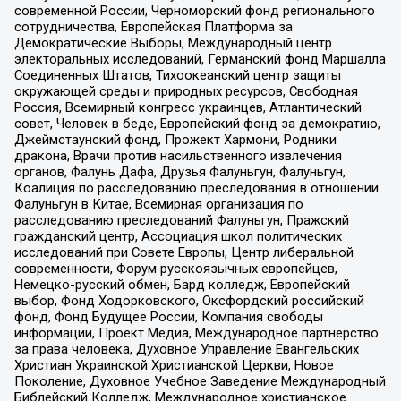
современной России, Черноморский фонд регионального
сотрудничества, Европейская Платформа за
Демократические Выборы, Международный центр
электоральных исследований, Германский фонд Маршалла
Соединенных Штатов, Тихоокеанский центр защиты
окружающей среды и природных ресурсов, Свободная
Россия, Всемирный конгресс украинцев, Атлантический
совет, Человек в беде, Европейский фонд за демократию,
Джеймстаунский фонд, Прожект Хармони, Родники
дракона, Врачи против насильственного извлечения
органов, Фалунь Дафа, Друзья Фалуньгун, Фалуньгун,
Коалиция по расследованию преследования в отношении
Фалуньгун в Китае, Всемирная организация по
расследованию преследований Фалуньгун, Пражский
гражданский центр, Ассоциация школ политических
исследований при Совете Европы, Центр либеральной
современности, Форум русскоязычных европейцев,
Немецко-русский обмен, Бард колледж, Европейский
выбор, Фонд Ходорковского, Оксфордский российский
фонд, Фонд Будущее России, Компания свободы
информации, Проект Медиа, Международное партнерство
за права человека, Духовное Управление Евангельских
Христиан Украинской Христианской Церкви, Новое
Поколение, Духовное Учебное Заведение Международный
Библейский Колледж, Международное христианское