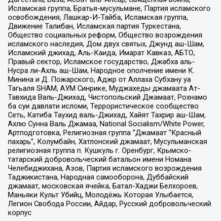
Исламская группа, Братья-мусульмане, Партия исламского
освобождения, Лашкар-И-Тайба, Исламская группа,
Движение Талибан, Исламская партия Туркестана,
Общество социальных реформ, Общество возрождения
исламского наследия, Дом двух святых, Джунд аш-Шам,
Исламский джихад, Аль-Каида, Имарат Кавказ, АБТО,
Правый сектор, Исламское государство, Джабха аль-
Нусра ли-Ахль аш-Шам, Народное ополчение имени К.
Минина и Д. Пожарского, Аджр от Аллаха Субхану уа
Тагьаля SHAM, АУМ Синрике, Муджахеды джамаата Ат-
Тавхида Валь-Джихад, Чистопольский Джамаат, Рохнамо
ба суи давлати исломи, Террористическое сообщество
Сеть, Катиба Таухид валь-Джихад, Хайят Тахрир аш-Шам,
Ахлю Сунна Валь Джамаа, National Socialism/White Power,
Артподготовка, Религиозная группа “Джамаат “Красный
пахарь”, Колумбайн, Хатлонский джамаат, Мусульманская
религиозная группа п. Кушкуль г. Оренбург, Крымско-
татарский добровольческий батальон имени Номана
Челебиджихана, Азов, Партия исламского возрождения
Таджикистана, Народная самооборона, Дуббайский
джамаат, московская ячейка, Батал-Хаджи Белхороев,
Маньяки Культ Убийц, Молодёжь Которая Улыбается,
Легион Свобода России, Айдар, Русский добровольческий
корпус