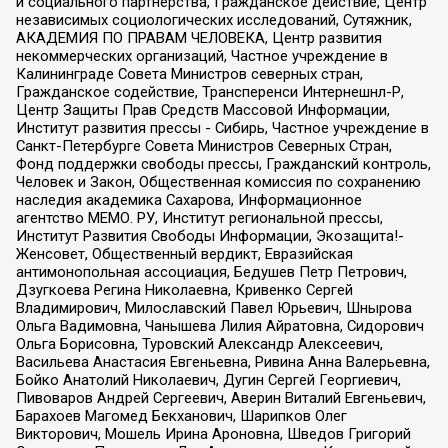
и социального партнерства, Гражданское действие, Центр
независимых социологических исследований, Сутяжник,
АКАДЕМИЯ ПО ПРАВАМ ЧЕЛОВЕКА, Центр развития
некоммерческих организаций, Частное учреждение в
Калининграде Совета Министров северных стран,
Гражданское содействие, Трансперенси Интернешнл-Р,
Центр Защиты Прав Средств Массовой Информации,
Институт развития прессы - Сибирь, Частное учреждение в
Санкт-Петербурге Совета Министров Северных Стран,
Фонд поддержки свободы прессы, Гражданский контроль,
Человек и Закон, Общественная комиссия по сохранению
наследия академика Сахарова, Информационное
агентство МЕМО. РУ, Институт региональной прессы,
Институт Развития Свободы Информации, Экозащита!-
Женсовет, Общественный вердикт, Евразийская
антимонопольная ассоциация, Бедушев Петр Петрович,
Дзугкоева Регина Николаевна, Кривенко Сергей
Владимирович, Милославский Павел Юрьевич, Шнырова
Ольга Вадимовна, Чанышева Лилия Айратовна, Сидорович
Ольга Борисовна, Туровский Александр Алексеевич,
Васильева Анастасия Евгеньевна, Ривина Анна Валерьевна,
Бойко Анатолий Николаевич, Дугин Сергей Георгиевич,
Пивоваров Андрей Сергеевич, Аверин Виталий Евгеньевич,
Барахоев Магомед Бекханович, Шарипков Олег
Викторович, Мошель Ирина Ароновна, Шведов Григорий