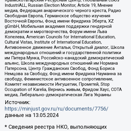
Крымскотатарский Ресурсный Центр, Глобальный союз
IndustriALL, Russian Election Monitor, Article 19, Мнение
медиа, Федерация анархического черного креста, Радио
Свободная Европа, Германское общество изучения
Восточной Европы, Фонд имени Фридриха Эберта, XZ
gGmbH, Мобильная академия поддержки гендерной
демократии и миротворчества, Форум имени Льва
Копелева, American Councils for International Education,
Cultural Vistas, Institute of International Education,
Антивоенное движение Антальи, Открытый диалог, Школа
международных отношений и государственной политики
им Питера Мунка, Российско-канадский демократический
альянс, Школа международных отношений им Нормана
Патерсона, Центр Гражданских Свобод, Фонд Бориса
Немцова за Свободу, Фонд имени Фридриха Науманна за
свободу, Феминистское антивоенное сопротивление,
Комитет независимости Ингушетии, Прометей, Stop
Occupation of Karelia, Вернись живым, Фридом Хаус, СОТА
медиа, Либерально-демократическая Лига Украины
Источник:
https://minjust.gov.ru/ru/documents/7756/
данные на
13.05.2024
* Сведения реестра НКО, выполняющих