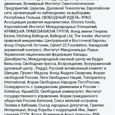
движение, Всемирный Институт Саентологических
Предприятий, Церковь Духовной Технологии, Европейская
сеть организаций по наблюдению за выборами,
Республика Польша, СВОБОДНЫЙ ИДЕЛЬ-УРАЛ,
Ассоциация развития журналистики, IStories fonds,
Королевский Институт Международных Отношений,
КРИМСЬКА ПРАВОЗАХИСНА ГРУПА, Фонд имени Генриха
Бёлля, Stichting Bellingcat, Bellingcat Ltd, The Insider, Институт
правовой инициативы Центральной и Восточной Европы,
Фонд Открытой Эстонии, Calvert 22 Foundation, Канадский
украинский конгресс, Институт Макдональда-Лорье,
Украинская национальная федерация Канады,
Декабристы, Международный научный центр им Вудро
Вильсона, Свободная пресса, Возрождение, Всеукраинский
духовный центр , Риддл, Русский антивоенный комитет в
Швеции, Проект Медуза, Фонд Андрея Сахарова, Форум
свободной России, Лига Свободных Наций, Transparеncy
International, Форум Свободных Народов ПостРоссии,
Солидарность с гражданским движением в России –
Solidarus, КрымSOS, Свободный университет, Институт
государственного управления, Форум гражданского
общества Россия, Беллона, Союз жителей островов
Тисима и Хабомаи, Съезд народных депутатов, Гринпис
Интернешнл, Фонд борьбы с коррупцией Инк, Завет
церквей TCCN, Агора, Всемирный фонд природы, BDR