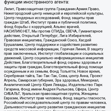
функции иностранного агента:
Лилит, Правозащитная группа Гражданин.Армия.Право,
Нижегородский центр немецкой и европейской культуры,
Центр гендерных исследований, Фонд защиты прав
граждан Штаб, Институт права и публичной политики,
Фонд борьбы с коррупцией, Альянс врачей,
НАСИЛИЮ.НЕТ, Мы против СПИДа, СВЕЧА, Гуманитарное
действие, Открытый Петербург, Лига Избирателей,
Правовая инициатива, Гражданский Союз, Хасдей
Ерушалаим, Центр поддержки и содействия развитию
средств массовой информации, Горячая Линия, В защиту
прав заключенных, Институт глобализации и социальных
движений, Центр социально-информационных инициатив
Действие, Благотворительный фонд охраны здоровья и
защиты прав граждан, Благотворительный фонд помощи
осужденным и их семьям, Фонд Тольятти, Новое время,
Серебряная тайга, Так-Так-Так, Сова, центр Анна, Проект
Апрель, Самарская губерния, Эра здоровья, Мемориал,
Аналитический Центр Юрия Левады, Издательство Парк
Гагарина, Фонд имени Андрея Рылькова, Сфера, Центр
СИБАЛЬТ, Уральская правозащитная группа, Женщины
Евразии, Институт прав человека, Фонд защиты гласности,
Российский исследовательский центр по правам человека,
Дальневосточный центр развития гражданских инициатив