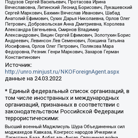
Подузов Сергей Васильевич, Протасова Ирина
Вячеславовна, Литинский Леонид Борисович, Лукашевский
Сергей Маркович, Бахмин Вячеслав Иванович, Шабад
Анатолий Ефимович, Сухих Дарья Николаевна, Орлов Олег
Петрович, Добровольская Анна Дмитриевна, Королева
Александра Евгеньевна, Смирнов Владимир
Александрович, Вицин Сергей Ефимович, Золотухин Борис
Андреевич, Левинсон Лев Семенович, Локшина Татьяна
Иосифовна, Орлов Олег Петрович, Полякова Мара
Федоровна, Резник Генри Маркович, Захаров Герман
Константинович
Источник:
http://unro.minjust.ru/NKOForeignAgent.aspx
данные на
24.03.2022
* Единый федеральный список организаций, в
том числе иностранных и международных
организаций, признанных в соответствии с
законодательством Российской Федерации
террористическими:
Высший военный Маджлисуль Шура Объединенных сил
моджахедов Кавказа, Конгресс народов Ичкерии и
Дагестана, База, Асбат аль-Ансар, Священная война,