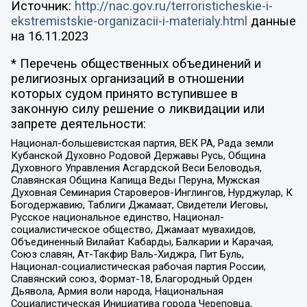
Источник:
http://nac.gov.ru/terroristicheskie-i-
ekstremistskie-organizacii-i-materialy.html
данные
на
16.11.2023
* Перечень общественных объединений и
религиозных организаций в отношении
которых судом принято вступившее в
законную силу решение о ликвидации или
запрете деятельности:
Национал-большевистская партия, ВЕК РА, Рада земли
Кубанской Духовно Родовой Державы Русь, Община
Духовного Управления Асгардской Веси Беловодья,
Славянская Община Капища Веды Перуна, Мужская
Духовная Семинария Староверов-Инглингов, Нурджулар, К
Богодержавию, Таблиги Джамаат, Свидетели Иеговы,
Русское национальное единство, Национал-
социалистическое общество, Джамаат мувахидов,
Объединенный Вилайат Кабарды, Балкарии и Карачая,
Союз славян, Ат-Такфир Валь-Хиджра, Пит Буль,
Национал-социалистическая рабочая партия России,
Славянский союз, Формат-18, Благородный Орден
Дьявола, Армия воли народа, Национальная
Социалистическая Инициатива города Череповца,