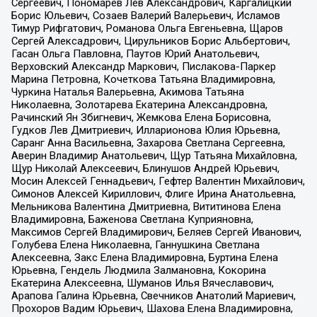
Сергеевич, Пономарев Лев Александрович, Каргалицкий
Борис Юльевич, Созаев Валерий Валерьевич, Исламов
Тимур Рифгатович, Романова Ольга Евгеньевна, Щаров
Сергей Алексадрович, Цирульников Борис Альбертович,
Гасан Ольга Павловна, Паутов Юрий Анатольевич,
Верховский Александр Маркович, Пислакова-Паркер
Марина Петровна, Кочеткова Татьяна Владимировна,
Чуркина Наталья Валерьевна, Акимова Татьяна
Николаевна, Золотарева Екатерина Александровна,
Рачинский Ян Збигневич, Жемкова Елена Борисовна,
Гудков Лев Дмитриевич, Илларионова Юлия Юрьевна,
Саранг Анна Васильевна, Захарова Светлана Сергеевна,
Аверин Владимир Анатольевич, Щур Татьяна Михайловна,
Щур Николай Алексеевич, Блинушов Андрей Юрьевич,
Мосин Алексей Геннадьевич, Гефтер Валентин Михайлович,
Симонов Алексей Кириллович, Флиге Ирина Анатольевна,
Мельникова Валентина Дмитриевна, Вититинова Елена
Владимировна, Баженова Светлана Куприяновна,
Максимов Сергей Владимирович, Беляев Сергей Иванович,
Голубева Елена Николаевна, Ганнушкина Светлана
Алексеевна, Закс Елена Владимировна, Буртина Елена
Юрьевна, Гендель Людмила Залмановна, Кокорина
Екатерина Алексеевна, Шуманов Илья Вячеславович,
Арапова Галина Юрьевна, Свечников Анатолий Мариевич,
Прохоров Вадим Юрьевич, Шахова Елена Владимировна,