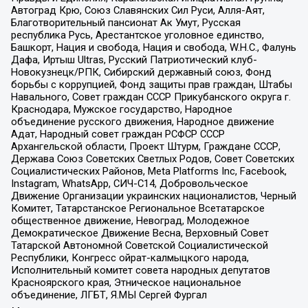
Автоград Крю, Союз Славянских Сил Руси, Алля-Аят,
Благотворительный пансионат Ак Умут, Русская
республика Русь, Арестантское уголовное единство,
Башкорт, Нация и свобода, Нация и свобода, W.H.С., Фалунь
Дафа, Иртыш Ultras, Русский Патриотический клуб-
Новокузнецк/РПК, Сибирский державный союз, Фонд
борьбы с коррупцией, Фонд защиты прав граждан, Штабы
Навального, Совет граждан СССР Прикубанского округа г.
Краснодара, Мужское государство, Народное
объединение русского движения, Народное движение
Адат, Народный совет граждан РСФСР СССР
Архангельской области, Проект Штурм, Граждане СССР,
Держава Союз Советских Светлых Родов, Совет Советских
Социалистических Районов, Meta Platforms Inc, Facebook,
Instagram, WhatsApp, СИЧ-С14, Добровольческое
Движение Организации украинских националистов, Черный
Комитет, Татарстанское Региональное Всетатарское
общественное движение, Невоград, Молодежное
Демократическое Движение Весна, Верховный Совет
Татарской Автономной Советской Социалистической
Республики, Конгресс ойрат-калмыцкого народа,
Исполнительный комитет совета народных депутатов
Красноярского края, Этническое национальное
объединение, ЛГБТ, Я.МЫ Сергей Фургал