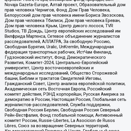
Novaja Gazeta-Europe, Алтай проект, Образовательный дом
прав человека Чернигов, Фонд Дом Прав Человека,
Белорусский дом прав человека имени Бориса Звозскова,
Дом прав человека Тбилиси, Дом прав человека Ереван,
Дом прав человека Крым, Центр дикого лосося, TVR
Studios, ТВ Дождь, Центр европейских исследований им
Вилфрида Мартенса, Сетевое объединение журналистов
расследователей, АЛЛАТРА, За свободную Россию,
Свободная Бурятия, Uralic, UnKremlin, Международная
федерация транспортных рабочих, ИстЧам Финланд,
Гудзоновский институт, Фонд Демократического
Развития, Комитет-2024, Центрально-Европейский
университет, Центр восточноевропейских и
международных исследований, Общество Сторожевой
башни, Библии и трактатов Свидетелей Иеговы,
Гражданский Совет, Центр анализа европейской политики,
Академическая сеть Восточная Европа, Российский
комитет действия, РЭНД корпорейшн, Русская Америка за
демократию в России, Настоящая Россия, Глобальная сеть
журналистов-расследователей, Служба поддержки,
Свободная Россия Берлин, Свободная Россия Северный
Рейн-Вестфалия, Фонд глобальной помощи, Антивоенный
комитет России, Russie-Libertes, La Asocicion de Rusos
Libres, Союз за возвращение Северных территорий,