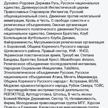
Духовно-Родовая Держава Русь, Русское национальное
единство, Древнерусской Инглистической церкви
Православных Староверов-Инглингов, Русский
общенациональный союз, Движение против нелегальной
иммиграции, Кровь и Честь, О свободе совести и о
религиозных объединениях, Омская организация
общественного политического движения Русское
национальное единство, Северное Братство, Клуб
Болельщиков Футбольного Клуба Динамо,
Файзрахманисты, Мусульманская религиозная организация
п. Боровский, Община Коренного Русского народа
Щелковского района, Правый сектор, УНА - УНСО,
Украинская повстанческая армия, Тризуб им. Степана
Бандеры, Братство, Белый Крест, Misanthropic division,
Религиозное объединение последователей инглиизма,
Народная Социальная Инициатива, TulaSkins,
Этнополитическое объединение Русские, Русское
национальное объединение Атака, Мечеть Мирмамеда,
Община Коренного Русского народа г. Астрахани, ВОЛЯ,
Меджлис крымскотатарского народа, Рубеж Севера, ТОЙС,
О противодействии экстремистской деятельности,
РЕВТАТПОД, Артподготовка, Штольц, В честь иконы
Божией Матери Державная, Сектор 16, Независимость,
Фирма, Молодежная правозащитная группа МПГ, Курсом
Правды и Единения, Каракольская инициативная группа,