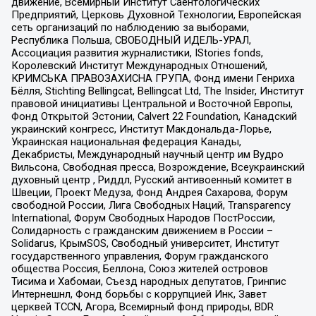
движение, Всемирный Институт Саентологических
Предприятий, Церковь Духовной Технологии, Европейская
сеть организаций по наблюдению за выборами,
Республика Польша, СВОБОДНЫЙ ИДЕЛЬ-УРАЛ,
Ассоциация развития журналистики, IStories fonds,
Королевский Институт Международных Отношений,
КРИМСЬКА ПРАВОЗАХИСНА ГРУПА, Фонд имени Генриха
Бёлля, Stichting Bellingcat, Bellingcat Ltd, The Insider, Институт
правовой инициативы Центральной и Восточной Европы,
Фонд Открытой Эстонии, Calvert 22 Foundation, Канадский
украинский конгресс, Институт Макдональда-Лорье,
Украинская национальная федерация Канады,
Декабристы, Международный научный центр им Вудро
Вильсона, Свободная пресса, Возрождение, Всеукраинский
духовный центр , Риддл, Русский антивоенный комитет в
Швеции, Проект Медуза, Фонд Андрея Сахарова, Форум
свободной России, Лига Свободных Наций, Transparеncy
International, Форум Свободных Народов ПостРоссии,
Солидарность с гражданским движением в России –
Solidarus, КрымSOS, Свободный университет, Институт
государственного управления, Форум гражданского
общества Россия, Беллона, Союз жителей островов
Тисима и Хабомаи, Съезд народных депутатов, Гринпис
Интернешнл, Фонд борьбы с коррупцией Инк, Завет
церквей TCCN, Агора, Всемирный фонд природы, BDR