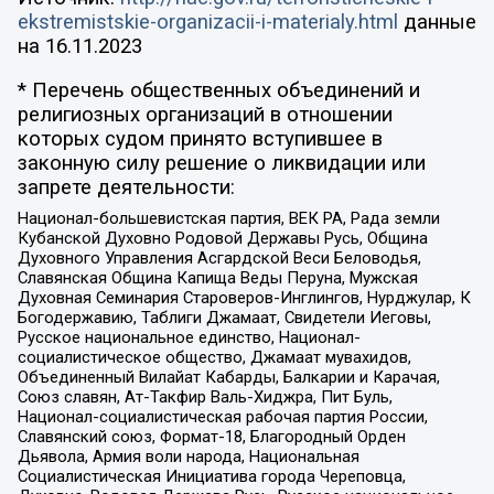
ekstremistskie-organizacii-i-materialy.html
данные
на
16.11.2023
* Перечень общественных объединений и
религиозных организаций в отношении
которых судом принято вступившее в
законную силу решение о ликвидации или
запрете деятельности:
Национал-большевистская партия, ВЕК РА, Рада земли
Кубанской Духовно Родовой Державы Русь, Община
Духовного Управления Асгардской Веси Беловодья,
Славянская Община Капища Веды Перуна, Мужская
Духовная Семинария Староверов-Инглингов, Нурджулар, К
Богодержавию, Таблиги Джамаат, Свидетели Иеговы,
Русское национальное единство, Национал-
социалистическое общество, Джамаат мувахидов,
Объединенный Вилайат Кабарды, Балкарии и Карачая,
Союз славян, Ат-Такфир Валь-Хиджра, Пит Буль,
Национал-социалистическая рабочая партия России,
Славянский союз, Формат-18, Благородный Орден
Дьявола, Армия воли народа, Национальная
Социалистическая Инициатива города Череповца,