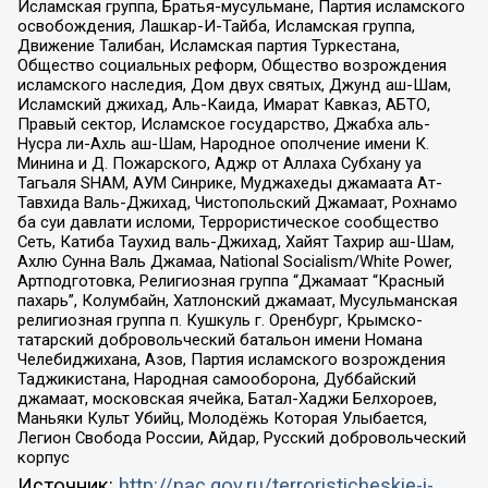
Исламская группа, Братья-мусульмане, Партия исламского
освобождения, Лашкар-И-Тайба, Исламская группа,
Движение Талибан, Исламская партия Туркестана,
Общество социальных реформ, Общество возрождения
исламского наследия, Дом двух святых, Джунд аш-Шам,
Исламский джихад, Аль-Каида, Имарат Кавказ, АБТО,
Правый сектор, Исламское государство, Джабха аль-
Нусра ли-Ахль аш-Шам, Народное ополчение имени К.
Минина и Д. Пожарского, Аджр от Аллаха Субхану уа
Тагьаля SHAM, АУМ Синрике, Муджахеды джамаата Ат-
Тавхида Валь-Джихад, Чистопольский Джамаат, Рохнамо
ба суи давлати исломи, Террористическое сообщество
Сеть, Катиба Таухид валь-Джихад, Хайят Тахрир аш-Шам,
Ахлю Сунна Валь Джамаа, National Socialism/White Power,
Артподготовка, Религиозная группа “Джамаат “Красный
пахарь”, Колумбайн, Хатлонский джамаат, Мусульманская
религиозная группа п. Кушкуль г. Оренбург, Крымско-
татарский добровольческий батальон имени Номана
Челебиджихана, Азов, Партия исламского возрождения
Таджикистана, Народная самооборона, Дуббайский
джамаат, московская ячейка, Батал-Хаджи Белхороев,
Маньяки Культ Убийц, Молодёжь Которая Улыбается,
Легион Свобода России, Айдар, Русский добровольческий
корпус
Источник:
http://nac.gov.ru/terroristicheskie-i-