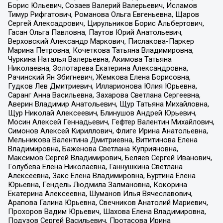
Борис Юльевич, Созаев Валерий Валерьевич, Исламов
Тимур Рифгатович, Романова Ольга Евгеньевна, Щаров
Сергей Алексадрович, Цирульников Борис Альбертович,
Гасан Ольга Павловна, Паутов Юрий Анатольевич,
Верховский Александр Маркович, Пислакова-Паркер
Марина Петровна, Кочеткова Татьяна Владимировна,
Чуркина Наталья Валерьевна, Акимова Татьяна
Николаевна, Золотарева Екатерина Александровна,
Рачинский Ян Збигневич, Жемкова Елена Борисовна,
Гудков Лев Дмитриевич, Илларионова Юлия Юрьевна,
Саранг Анна Васильевна, Захарова Светлана Сергеевна,
Аверин Владимир Анатольевич, Щур Татьяна Михайловна,
Щур Николай Алексеевич, Блинушов Андрей Юрьевич,
Мосин Алексей Геннадьевич, Гефтер Валентин Михайлович,
Симонов Алексей Кириллович, Флиге Ирина Анатольевна,
Мельникова Валентина Дмитриевна, Вититинова Елена
Владимировна, Баженова Светлана Куприяновна,
Максимов Сергей Владимирович, Беляев Сергей Иванович,
Голубева Елена Николаевна, Ганнушкина Светлана
Алексеевна, Закс Елена Владимировна, Буртина Елена
Юрьевна, Гендель Людмила Залмановна, Кокорина
Екатерина Алексеевна, Шуманов Илья Вячеславович,
Арапова Галина Юрьевна, Свечников Анатолий Мариевич,
Прохоров Вадим Юрьевич, Шахова Елена Владимировна,
Подузов Сергей Васильевич, Протасова Ирина