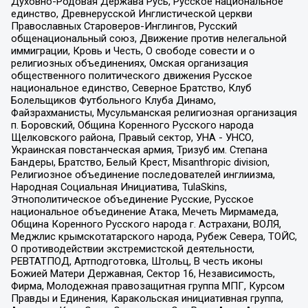
Духовно-Родовая Держава Русь, Русское национальное
единство, Древнерусской Инглистической церкви
Православных Староверов-Инглингов, Русский
общенациональный союз, Движение против нелегальной
иммиграции, Кровь и Честь, О свободе совести и о
религиозных объединениях, Омская организация
общественного политического движения Русское
национальное единство, Северное Братство, Клуб
Болельщиков Футбольного Клуба Динамо,
Файзрахманисты, Мусульманская религиозная организация
п. Боровский, Община Коренного Русского народа
Щелковского района, Правый сектор, УНА - УНСО,
Украинская повстанческая армия, Тризуб им. Степана
Бандеры, Братство, Белый Крест, Misanthropic division,
Религиозное объединение последователей инглиизма,
Народная Социальная Инициатива, TulaSkins,
Этнополитическое объединение Русские, Русское
национальное объединение Атака, Мечеть Мирмамеда,
Община Коренного Русского народа г. Астрахани, ВОЛЯ,
Меджлис крымскотатарского народа, Рубеж Севера, ТОЙС,
О противодействии экстремистской деятельности,
РЕВТАТПОД, Артподготовка, Штольц, В честь иконы
Божией Матери Державная, Сектор 16, Независимость,
Фирма, Молодежная правозащитная группа МПГ, Курсом
Правды и Единения, Каракольская инициативная группа,