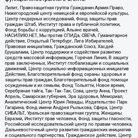
Лилит, Правозащитная группа Гражданин.Армия.Право,
Нижегородский центр немецкой и европейской культуры,
Центр гендерных исследований, Фонд защиты прав
граждан Штаб, Институт права и публичной политики,
Фонд борьбы с коррупцией, Альянс врачей,
НАСИЛИЮ.НЕТ, Мы против СПИДа, СВЕЧА, Гуманитарное
действие, Открытый Петербург, Лига Избирателей,
Правовая инициатива, Гражданский Союз, Хасдей
Ерушалаим, Центр поддержки и содействия развитию
средств массовой информации, Горячая Линия, В защиту
прав заключенных, Институт глобализации и социальных
движений, Центр социально-информационных инициатив
Действие, Благотворительный фонд охраны здоровья и
защиты прав граждан, Благотворительный фонд помощи
осужденным и их семьям, Фонд Тольятти, Новое время,
Серебряная тайга, Так-Так-Так, Сова, центр Анна, Проект
Апрель, Самарская губерния, Эра здоровья, Мемориал,
Аналитический Центр Юрия Левады, Издательство Парк
Гагарина, Фонд имени Андрея Рылькова, Сфера, Центр
СИБАЛЬТ, Уральская правозащитная группа, Женщины
Евразии, Институт прав человека, Фонд защиты гласности,
Российский исследовательский центр по правам человека,
Дальневосточный центр развития гражданских инициатив
и социального партнерства, Гражданское действие, Центр