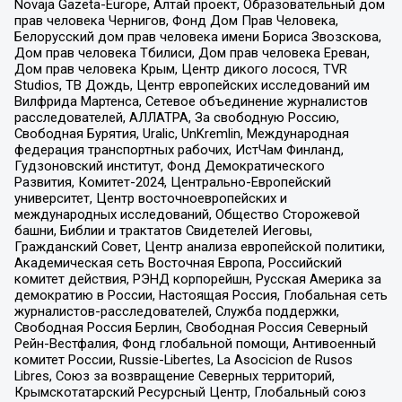
Novaja Gazeta-Europe, Алтай проект, Образовательный дом
прав человека Чернигов, Фонд Дом Прав Человека,
Белорусский дом прав человека имени Бориса Звозскова,
Дом прав человека Тбилиси, Дом прав человека Ереван,
Дом прав человека Крым, Центр дикого лосося, TVR
Studios, ТВ Дождь, Центр европейских исследований им
Вилфрида Мартенса, Сетевое объединение журналистов
расследователей, АЛЛАТРА, За свободную Россию,
Свободная Бурятия, Uralic, UnKremlin, Международная
федерация транспортных рабочих, ИстЧам Финланд,
Гудзоновский институт, Фонд Демократического
Развития, Комитет-2024, Центрально-Европейский
университет, Центр восточноевропейских и
международных исследований, Общество Сторожевой
башни, Библии и трактатов Свидетелей Иеговы,
Гражданский Совет, Центр анализа европейской политики,
Академическая сеть Восточная Европа, Российский
комитет действия, РЭНД корпорейшн, Русская Америка за
демократию в России, Настоящая Россия, Глобальная сеть
журналистов-расследователей, Служба поддержки,
Свободная Россия Берлин, Свободная Россия Северный
Рейн-Вестфалия, Фонд глобальной помощи, Антивоенный
комитет России, Russie-Libertes, La Asocicion de Rusos
Libres, Союз за возвращение Северных территорий,
Крымскотатарский Ресурсный Центр, Глобальный союз