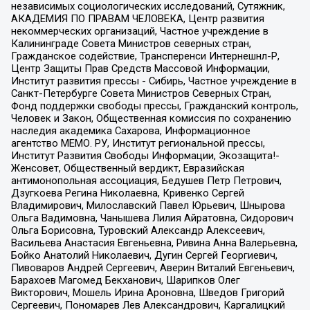
независимых социологических исследований, Сутяжник,
АКАДЕМИЯ ПО ПРАВАМ ЧЕЛОВЕКА, Центр развития
некоммерческих организаций, Частное учреждение в
Калининграде Совета Министров северных стран,
Гражданское содействие, Трансперенси Интернешнл-Р,
Центр Защиты Прав Средств Массовой Информации,
Институт развития прессы - Сибирь, Частное учреждение в
Санкт-Петербурге Совета Министров Северных Стран,
Фонд поддержки свободы прессы, Гражданский контроль,
Человек и Закон, Общественная комиссия по сохранению
наследия академика Сахарова, Информационное
агентство МЕМО. РУ, Институт региональной прессы,
Институт Развития Свободы Информации, Экозащита!-
Женсовет, Общественный вердикт, Евразийская
антимонопольная ассоциация, Бедушев Петр Петрович,
Дзугкоева Регина Николаевна, Кривенко Сергей
Владимирович, Милославский Павел Юрьевич, Шнырова
Ольга Вадимовна, Чанышева Лилия Айратовна, Сидорович
Ольга Борисовна, Туровский Александр Алексеевич,
Васильева Анастасия Евгеньевна, Ривина Анна Валерьевна,
Бойко Анатолий Николаевич, Дугин Сергей Георгиевич,
Пивоваров Андрей Сергеевич, Аверин Виталий Евгеньевич,
Барахоев Магомед Бекханович, Шарипков Олег
Викторович, Мошель Ирина Ароновна, Шведов Григорий
Сергеевич, Пономарев Лев Александрович, Каргалицкий