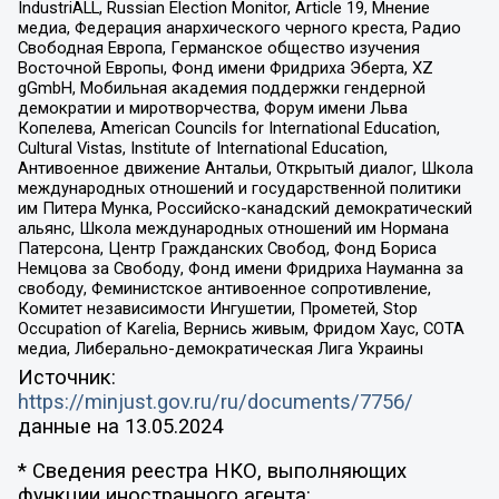
IndustriALL, Russian Election Monitor, Article 19, Мнение
медиа, Федерация анархического черного креста, Радио
Свободная Европа, Германское общество изучения
Восточной Европы, Фонд имени Фридриха Эберта, XZ
gGmbH, Мобильная академия поддержки гендерной
демократии и миротворчества, Форум имени Льва
Копелева, American Councils for International Education,
Cultural Vistas, Institute of International Education,
Антивоенное движение Антальи, Открытый диалог, Школа
международных отношений и государственной политики
им Питера Мунка, Российско-канадский демократический
альянс, Школа международных отношений им Нормана
Патерсона, Центр Гражданских Свобод, Фонд Бориса
Немцова за Свободу, Фонд имени Фридриха Науманна за
свободу, Феминистское антивоенное сопротивление,
Комитет независимости Ингушетии, Прометей, Stop
Occupation of Karelia, Вернись живым, Фридом Хаус, СОТА
медиа, Либерально-демократическая Лига Украины
Источник:
https://minjust.gov.ru/ru/documents/7756/
данные на
13.05.2024
* Сведения реестра НКО, выполняющих
функции иностранного агента: