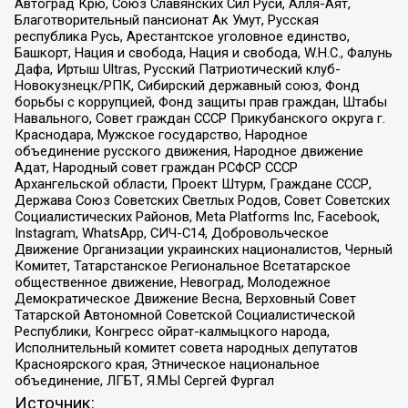
Автоград Крю, Союз Славянских Сил Руси, Алля-Аят,
Благотворительный пансионат Ак Умут, Русская
республика Русь, Арестантское уголовное единство,
Башкорт, Нация и свобода, Нация и свобода, W.H.С., Фалунь
Дафа, Иртыш Ultras, Русский Патриотический клуб-
Новокузнецк/РПК, Сибирский державный союз, Фонд
борьбы с коррупцией, Фонд защиты прав граждан, Штабы
Навального, Совет граждан СССР Прикубанского округа г.
Краснодара, Мужское государство, Народное
объединение русского движения, Народное движение
Адат, Народный совет граждан РСФСР СССР
Архангельской области, Проект Штурм, Граждане СССР,
Держава Союз Советских Светлых Родов, Совет Советских
Социалистических Районов, Meta Platforms Inc, Facebook,
Instagram, WhatsApp, СИЧ-С14, Добровольческое
Движение Организации украинских националистов, Черный
Комитет, Татарстанское Региональное Всетатарское
общественное движение, Невоград, Молодежное
Демократическое Движение Весна, Верховный Совет
Татарской Автономной Советской Социалистической
Республики, Конгресс ойрат-калмыцкого народа,
Исполнительный комитет совета народных депутатов
Красноярского края, Этническое национальное
объединение, ЛГБТ, Я.МЫ Сергей Фургал
Источник: