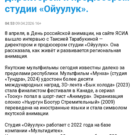
студии «Ойуулук».
04:53
09.04.2026 16+
8 апреля, в День российской анимации, на сайте ЯСИА
вышло интервью с Таисией Тарабукиной —
директором и продюсером студии «Ойуулук». Она
рассказала, как живёт и развивается региональная
анимация.
Якутские мультфильмы сегодня известны далеко за
пределами республики. Мультфильм «Мунха» (студия
«Тундра», 2024) удостоен более десяти
международных наград, 3D-лента «Бык холода» (2023)
стала финалистом фестиваля в Канаде, а сериал
«Тооку» попал в шорт-лист «Анимура». Экранизация
олонхо «Ньургун Боотур Стремительный» (2009)
переведена на иностранные языки и стала символом
якутской анимации.
Студия «Ойуулук» работает с 2022 года на базе
компании «Мультидитек».