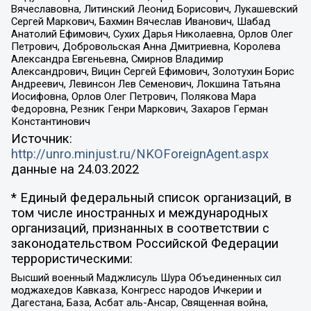
Вячеславовна, Литинский Леонид Борисович, Лукашевский
Сергей Маркович, Бахмин Вячеслав Иванович, Шабад
Анатолий Ефимович, Сухих Дарья Николаевна, Орлов Олег
Петрович, Добровольская Анна Дмитриевна, Королева
Александра Евгеньевна, Смирнов Владимир
Александрович, Вицин Сергей Ефимович, Золотухин Борис
Андреевич, Левинсон Лев Семенович, Локшина Татьяна
Иосифовна, Орлов Олег Петрович, Полякова Мара
Федоровна, Резник Генри Маркович, Захаров Герман
Константинович
Источник:
http://unro.minjust.ru/NKOForeignAgent.aspx
данные на
24.03.2022
* Единый федеральный список организаций, в
том числе иностранных и международных
организаций, признанных в соответствии с
законодательством Российской Федерации
террористическими:
Высший военный Маджлисуль Шура Объединенных сил
моджахедов Кавказа, Конгресс народов Ичкерии и
Дагестана, База, Асбат аль-Ансар, Священная война,