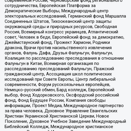
современной России, Черноморский фонд регионального
сотрудничества, Европейская Платформа за
Демократические Выборы, Международный центр
электоральных исследований, Германский фонд Маршалла
Соединенных Штатов, Тихоокеанский центр защиты
окружающей среды и природных ресурсов, Свободная
Россия, Всемирный конгресс украинцев, Атлантический
совет, Человек в беде, Европейский фонд за демократию,
Джеймстаунский фонд, Прожект Хармони, Родники
дракона, Врачи против насильственного извлечения
органов, Фалунь Дафа, Друзья Фалуньгун, Фалуньгун,
Коалиция по расследованию преследования в отношении
Фалуньгун в Китае, Всемирная организация по
расследованию преследований Фалуньгун, Пражский
гражданский центр, Ассоциация школ политических
исследований при Совете Европы, Центр либеральной
современности, Форум русскоязычных европейцев,
Немецко-русский обмен, Бард колледж, Европейский
выбор, Фонд Ходорковского, Оксфордский российский
фонд, Фонд Будущее России, Компания свободы
информации, Проект Медиа, Международное партнерство
за права человека, Духовное Управление Евангельских
Христиан Украинской Христианской Церкви, Новое
Поколение, Духовное Учебное Заведение Международный
Библейский Колледж, Международное христианское