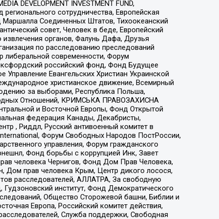
 MEDIA DEVELOPMENT INVESTMENT FUND,
 регионального сотрудничества, Европейская
 Маршалла Соединенных Штатов, Тихоокеанский
нтический совет, Человек в беде, Европейский
 извлечения органов, Фалунь Дафа, Друзья
рганизация по расследованию преследований
тр либеральной современности, Форум
 Оксфордский российский фонд, Фонд Будущее
е Управление Евангельских Христиан Украинской
еждународное христианское движение, Всемирный
людению за выборами, Республика Польша,
народных Отношений, КРИМСЬКА ПРАВОЗАХИСНА
ы Центральной и Восточной Европы, Фонд Открытой
иональная федерация Канады, Декабристы,
тр , Риддл, Русский антивоенный комитет в
nternational, Форум Свободных Народов ПостРоссии,
дарственного управления, Форум гражданского
рнешнл, Фонд борьбы с коррупцией Инк, Завет
прав человека Чернигов, Фонд Дом Прав Человека,
н, Дом прав человека Крым, Центр дикого лосося,
стов расследователей, АЛЛАТРА, За свободную
д, Гудзоновский институт, Фонд Демократического
сследований, Общество Сторожевой башни, Библии и
сточная Европа, Российский комитет действия,
-расследователей, Служба поддержки, Свободная