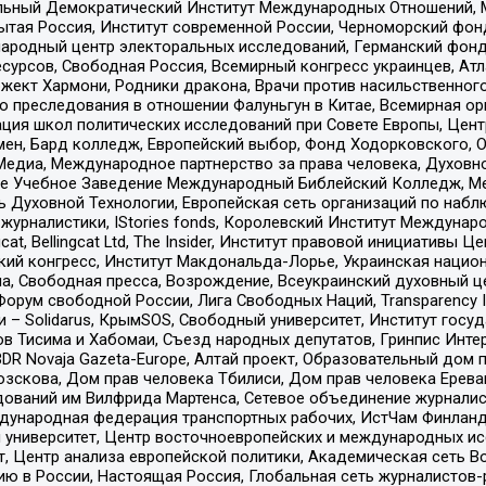
альный Демократический Институт Международных Отношений,
тая Россия, Институт современной России, Черноморский фонд
родный центр электоральных исследований, Германский фонд
рсов, Свободная Россия, Всемирный конгресс украинцев, Атла
ект Хармони, Родники дракона, Врачи против насильственного
ию преследования в отношении Фалуньгун в Китае, Всемирная о
ация школ политических исследований при Совете Европы, Цен
мен, Бард колледж, Европейский выбор, Фонд Ходорковского,
едиа, Международное партнерство за права человека, Духовно
ое Учебное Заведение Международный Библейский Колледж, М
ь Духовной Технологии, Европейская сеть организаций по наб
урналистики, IStories fonds, Королевский Институт Между
gcat, Bellingcat Ltd, The Insider, Институт правовой инициатив
инский конгресс, Институт Макдональда-Лорье, Украинская нац
, Свободная пресса, Возрождение, Всеукраинский духовный цен
орум свободной России, Лига Свободных Наций, Transparеncy I
– Solidarus, КрымSOS, Свободный университет, Институт госу
в Тисима и Хабомаи, Съезд народных депутатов, Гринпис Инте
DR Novaja Gazeta-Europe, Алтай проект, Образовательный дом 
зскова, Дом прав человека Тбилиси, Дом прав человека Ерева
едований им Вилфрида Мартенса, Сетевое объединение журнали
Международная федерация транспортных рабочих, ИстЧам Финлан
й университет, Центр восточноевропейских и международных и
, Центр анализа европейской политики, Академическая сеть Во
ю в России, Настоящая Россия, Глобальная сеть журналистов