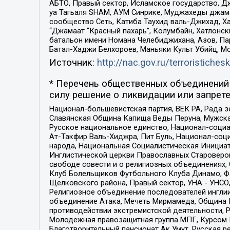
АБТО, Правый сектор, Исламское государство, Д
уа Тагьаля SHAM, АУМ Синрике, Муджахеды джама
сообщество Сеть, Катиба Таухид валь-Джихад, Хай
“Джамаат “Красный пахарь”, Колумбайн, Хатлонск
батальон имени Номана Челебиджихана, Азов, Па
Батал-Хаджи Белхороев, Маньяки Культ Убийц, М
Источник:
http://nac.gov.ru/terroristichesk
* Перечень общественных объединений 
силу решение о ликвидации или запрете
Национал-большевистская партия, ВЕК РА, Рада 
Славянская Община Капища Веды Перуна, Мужская
Русское национальное единство, Национал-социа
Ат-Такфир Валь-Хиджра, Пит Буль, Национал-соц
народа, Национальная Социалистическая Инициат
Инглистической церкви Православных Староверов
свободе совести и о религиозных объединениях,
Клуб Болельщиков Футбольного Клуба Динамо, Фа
Щелковского района, Правый сектор, УНА - УНСО, У
Религиозное объединение последователей инглии
объединение Атака, Мечеть Мирмамеда, Община К
противодействии экстремистской деятельности, 
Молодежная правозащитная группа МПГ, Курсом П
Благотворительный пансионат Ак Умут, Русская ре