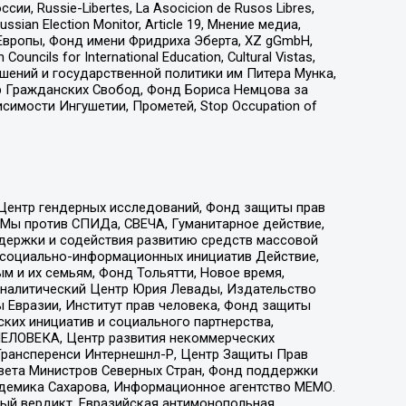
 Russie-Libertes, La Asocicion de Rusos Libres,
an Election Monitor, Article 19, Мнение медиа,
Европы, Фонд имени Фридриха Эберта, XZ gGmbH,
ls for International Education, Cultural Vistas,
ошений и государственной политики им Питера Мунка,
 Гражданских Свобод, Фонд Бориса Немцова за
имости Ингушетии, Прометей, Stop Occupation of
 Центр гендерных исследований, Фонд защиты прав
 Мы против СПИДа, СВЕЧА, Гуманитарное действие,
ддержки и содействия развитию средств массовой
р социально-информационных инициатив Действие,
 и их семьям, Фонд Тольятти, Новое время,
, Аналитический Центр Юрия Левады, Издательство
 Евразии, Институт прав человека, Фонд защиты
ких инициатив и социального партнерства,
ЕЛОВЕКА, Центр развития некоммерческих
 Трансперенси Интернешнл-Р, Центр Защиты Прав
овета Министров Северных Стран, Фонд поддержки
адемика Сахарова, Информационное агентство МЕМО.
ый вердикт, Евразийская антимонопольная