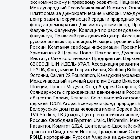
экономическому и правовому развитию, Национ
Международный Республиканский Институт, Откры
Платформа за Демократические Выборы, Междуна
центр защиты окружающей среды и природных ресу
фонд за демократию, Джеймстаунский фонд, Прож
Фалуньгун, Фалуньгун, Коалиция по расследован
Фалуньгун, Пражский гражданский центр, Ассоци
русскоязычных европейцев, Немецко-русский об
России, Компания свободы информации, Проект М
Христианской Церкви, Новое Поколение, Духовн
Институт Саентологических Предприятий, Церков
СВОБОДНЫЙ ИДЕЛЬ-УРАЛ, Ассоциация развития ж
ГРУПА, Фонд имени Генриха Бёлля, Stichting Bellin
Эстонии, Calvert 22 Foundation, Канадский укра
Международный научный центр им Вудро Вильсона
Швеции, Проект Медуза, Фонд Андрея Сахарова, Ф
Солидарность с гражданским движением в России 
общества Россия, Беллона, Союз жителей острово
церквей TCCN, Агора, Всемирный фонд природы, B
Белорусский дом прав человека имени Бориса Зво
TVR Studios, ТВ Дождь, Центр европейских иссл
Россию, Свободная Бурятия, Uralic, UnKremlin, 
Развития, Комитет-2024, Центрально-Европейски
трактатов Свидетелей Иеговы, Гражданский Совет
РЭНД корпорейшн, Русская Америка за демократи