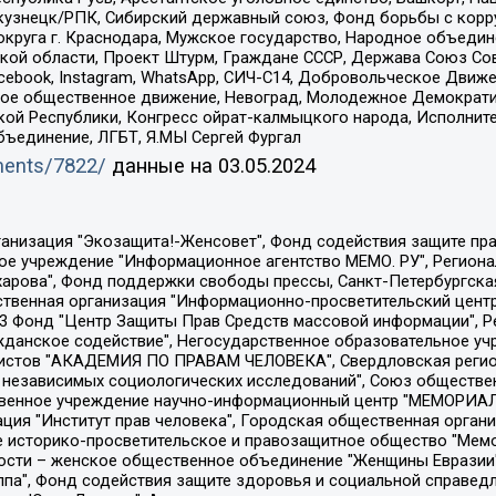
окузнецк/РПК, Сибирский державный союз, Фонд борьбы с кор
округа г. Краснодара, Мужское государство, Народное объедин
ой области, Проект Штурм, Граждане СССР, Держава Союз Сов
Facebook, Instagram, WhatsApp, СИЧ-С14, Добровольческое Движ
ское общественное движение, Невоград, Молодежное Демократ
ой Республики, Конгресс ойрат-калмыцкого народа, Исполнит
бъединение, ЛГБТ, Я.МЫ Сергей Фургал
uments/7822/
данные на
03.05.2024
Общество с ограниченной ответственностью "Радио Свободная Европа/Радио Свобода", Чешское информационное агентство "MEDIUM-ORIENT", Красноярская региональная общественная организация "Мы против СПИДа", Камалягин Денис Николаевич, Маркелов Сергей Евгеньевич, Пономарев Лев Александрович, Савицкая Людмила Алексеевна, Автономная некоммерческая организация "Центр по работе с проблемой насилия "НАСИЛИЮ.НЕТ", Межрегиональный профессиональный союз работников здравоохранения "Альянс врачей", Юридическое лицо, зарегистрированное в Латвийской Республике, SIA "Medusa Project" (регистрационный номер 40103797863, дата регистрации 10.06.2014), Некоммерческая организация "Фонд по борьбе с коррупцией", Автономная некоммерческая организация "Институт права и публичной политики", Баданин Роман Сергеевич, Гликин Максим Александрович, Железнова Мария Михайловна, Лукьянова Юлия Сергеевна, Маетная Елизавета Витальевна, Маняхин Петр Борисович, Чуракова Ольга Владимировна, Ярош Юлия Петровна, Юридическое лицо "The Insider SIA", зарегистрированное в Риге, Латвийская Республика (дата регистрации 26.06.2015), являющееся администратором доменного имени интернет-издания "The Insider SIA", https://theins.ru, Постернак Алексей Евгеньевич, Рубин Михаил Аркадьевич, Анин Роман Александрович, Юридическое лицо Istories fonds, зарегистрированное в Латвийской Республике (регистрационный номер 50008295751, дата регистрации 24.02.2020), Великовский Дмитрий Александрович, Долинина Ирина Николаевна, Мароховская Алеся Алексеевна, Шлейнов Роман Юрьевич, Шмагун Олеся Валентиновна, Общество с ограниченной ответственностью "Альтаир 2021", Общество с ограниченной ответственностью "Вега 2021", Общество с ограниченной ответственностью "Главный редактор 2021", Общество с ограниченной ответственностью "Ромашки монолит", Важенков Артем Валерьевич, Ивановская областная общественная организация "Центр гендерных исследований", Гурман Юрий Альбертович, Медиапроект "ОВД-Инфо", Егоров Владимир Владимирович, Жилинский Владимир Александрович, Общество с ограниченной ответственностью "ЗП", Иванова София Юрьевна, Карезина Инна Павловна, Кильтау Екатерина Викторовна, Петров Алексей Викторович, Пискунов Сергей Евгеньевич, Смирнов Сергей Сергеевич, Тихонов Михаил Сергеевич, Общество с ограниченной ответственностью "ЖУРНАЛИСТ-ИНОСТРАННЫЙ АГЕНТ", Арапова Галина Юрьевна, Вольтская Татьяна Анатольевна, Американская компания "Mason G.E.S. Anonymous Foundation" (США), являющаяся владельцем интернет-издания https://mnews.world/, Компания "Stichting Bellingcat", зарегистрированная в Нидерландах (дата регистрации 11.07.2018), Захаров Андрей Вячеславович, Клепиковская Екатерина Дмитриевна, Общество с ограниченной ответственностью "МЕМО", Перл Роман Александрович, Симонов Евгений Алексеевич, Соловьева Елена Анатольевна, Сотников Даниил Владимирович, Сурначева Елизавета Дмитриевна, Автономная некоммерческая организация по защите прав человека и информированию населения "Якутия – Наше Мнение", Общество с ограниченной ответственностью "Москоу диджитал медиа", с 26.01.2023 Общество с ограниченной ответственностью "Чайка Белые сады", Ветошкина Валерия Валерьевна, Заговора Максим Александрович, Межрегиональное общественное движение "Российская ЛГБТ - сеть", Оленичев Максим Владимирович, Павлов Иван Юрьевич, Скворцова Елена Сергеевна, Общество с ограниченной ответственностью "Как бы инагент", Кочетков Игорь Викторович, Общество с ограниченной ответственностью "Честные выборы", Еланчик Олег Александрович, Общество с ограниченной ответственностью "Нобелевский призыв", Гималова Регина Эмилевна, Григорьев Андрей Валерьевич, Григорьева Алина Александровна, Ассоциация по содействию защите прав призывников, альтернативнослужащих и военнослужащих "Правозащитная группа "Гражданин.Армия.Право", Хисамова Регина Фаритовна, Автономная некоммерческая организация по реализа