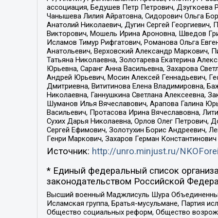
ассоциация, Бедушев Петр Петрович, Дзугкоева 
Чанышева Лилия Айратовна, Сидорович Ольга Бори
Анатолий Николаевич, Дугин Сергей Георгиевич, 
Викторович, Мошель Ирина Ароновна, Шведов Гри
Исламов Тимур Рифгатович, Романова Ольга Евге
Анатольевич, Верховский Александр Маркович, П
Татьяна Николаевна, Золотарева Екатерина Алек
Юрьевна, Саранг Анна Васильевна, Захарова Свет
Андрей Юрьевич, Мосин Алексей Геннадьевич, Ге
Дмитриевна, Вититинова Елена Владимировна, Ба
Николаевна, Ганнушкина Светлана Алексеевна, За
Шуманов Илья Вячеславович, Арапова Галина Юрь
Васильевич, Протасова Ирина Вячеславовна, Лит
Сухих Дарья Николаевна, Орлов Олег Петрович, 
Сергей Ефимович, Золотухин Борис Андреевич, Л
Генри Маркович, Захаров Герман Константинович
Источник:
http://unro.minjust.ru/NKOFore
* Единый федеральный список организа
законодательством Российской Федера
Высший военный Маджлисуль Шура Объединенных с
Исламская группа, Братья-мусульмане, Партия ис
Общество социальных реформ, Общество возрожд