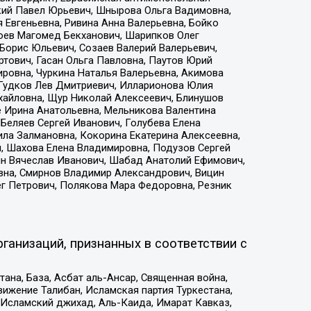
кий Павел Юрьевич, Шнырова Ольга Вадимовна,
 Евгеньевна, Ривина Анна Валерьевна, Бойко
хоев Магомед Бекханович, Шарипков Олег
Борис Юльевич, Созаев Валерий Валерьевич,
тович, Гасан Ольга Павловна, Паутов Юрий
ровна, Чуркина Наталья Валерьевна, Акимова
 Гудков Лев Дмитриевич, Илларионова Юлия
ихайловна, Щур Николай Алексеевич, Блинушов
е Ирина Анатольевна, Мельникова Валентина
Беляев Сергей Иванович, Голубева Елена
ила Залмановна, Кокорина Екатерина Алексеевна,
, Шахова Елена Владимировна, Подузов Сергей
ин Вячеслав Иванович, Шабад Анатолий Ефимович,
вна, Смирнов Владимир Александрович, Вицин
ег Петрович, Полякова Мара Федоровна, Резник
ганизаций, признанных в соответствии с
на, База, Асбат аль-Ансар, Священная война,
ижение Талибан, Исламская партия Туркестана,
Исламский джихад, Аль-Каида, Имарат Кавказ,