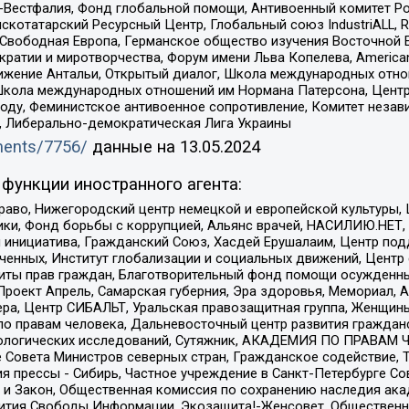
естфалия, Фонд глобальной помощи, Антивоенный комитет России,
татарский Ресурсный Центр, Глобальный союз IndustriALL, Russi
 Свободная Европа, Германское общество изучения Восточной 
и и миротворчества, Форум имени Льва Копелева, American Counci
ое движение Антальи, Открытый диалог, Школа международных отн
Школа международных отношений им Нормана Патерсона, Центр
ду, Феминистское антивоенное сопротивление, Комитет независ
а, Либерально-демократическая Лига Украины
uments/7756/
данные на
13.05.2024
функции иностранного агента:
раво, Нижегородский центр немецкой и европейской культуры,
тики, Фонд борьбы с коррупцией, Альянс врачей, НАСИЛИЮ.НЕТ,
я инициатива, Гражданский Союз, Хасдей Ерушалаим, Центр по
юченных, Институт глобализации и социальных движений, Цент
ты прав граждан, Благотворительный фонд помощи осужденным
а, Проект Апрель, Самарская губерния, Эра здоровья, Мемориал
ера, Центр СИБАЛЬТ, Уральская правозащитная группа, Женщины
по правам человека, Дальневосточный центр развития гражданс
ологических исследований, Сутяжник, АКАДЕМИЯ ПО ПРАВАМ Ч
е Совета Министров северных стран, Гражданское содействие,
я прессы - Сибирь, Частное учреждение в Санкт-Петербурге С
 и Закон, Общественная комиссия по сохранению наследия ак
звития Свободы Информации, Экозащита!-Женсовет, Общественн