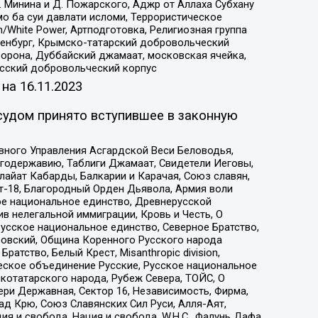
 Минина и Д. Пожарского, Аджр от Аллаха Субхану
о ба суи давлати исломи, Террористическое
/White Power, Артподготовка, Религиозная группа
Оренбург, Крымско-татарский добровольческий
орона, Дуббайский джамаат, московская ячейка,
усский добровольческий корпус
 на
16.11.2023
судом принято вступившее в законную
вного Управления Асгардской Веси Беловодья,
годержавию, Таблиги Джамаат, Свидетели Иеговы,
айат Кабарды, Балкарии и Карачая, Союз славян,
т-18, Благородный Орден Дьявола, Армия воли
ое национальное единство, Древнерусской
 нелегальной иммиграции, Кровь и Честь, О
усское национальное единство, Северное Братство,
ровский, Община Коренного Русского народа
атство, Белый Крест, Misanthropic division,
еское объединение Русские, Русское национальное
котатарского народа, Рубеж Севера, ТОЙС, О
ри Державная, Сектор 16, Независимость, Фирма,
д Крю, Союз Славянских Сил Руси, Алля-Аят,
я и свобода, Нация и свобода, W.H.С., Фалунь Дафа,