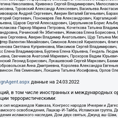
Регина Николаевна, Кривенко Сергей Владимирович, Милославс
совна, Туровский Александр Алексеевич, Васильева Анастасия
Пивоваров Андрей Сергеевич, Аверин Виталий Евгеньевич, Бара
горий Сергеевич, Пономарев Лев Александрович, Каргалицкий 
ньевна, Щаров Сергей Алексадрович, Цирульников Борис Альбер
ислакова-Паркер Марина Петровна, Кочеткова Татьяна Владими
сандровна, Рачинский Ян Збигневич, Жемкова Елена Борисовна,
лана Сергеевна, Аверин Владимир Анатольевич, Щур Татьяна М
фтер Валентин Михайлович, Симонов Алексей Кириллович, Флиг
женова Светлана Куприяновна, Максимов Сергей Владимирович, 
кс Елена Владимировна, Буртина Елена Юрьевна, Гендель Людм
евна, Свечников Анатолий Мариевич, Прохоров Вадим Юрьевич
инский Леонид Борисович, Лукашевский Сергей Маркович, Бахм
Добровольская Анна Дмитриевна, Королева Александра Евгенье
евинсон Лев Семенович, Локшина Татьяна Иосифовна, Орлов Ол
ignAgent.aspx
данные на
24.03.2022
ций, в том числе иностранных и международных ор
ции террористическими:
ил моджахедов Кавказа, Конгресс народов Ичкерии и Дагеста
ламского освобождения, Лашкар-И-Тайба, Исламская группа, Дв
ения исламского наследия, Дом двух святых, Джунд аш-Шам, 