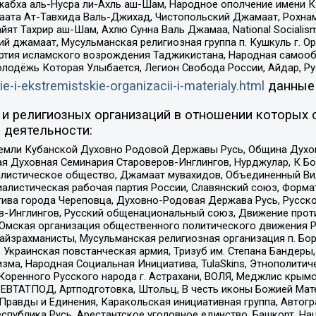
жабха аль-Нусра ли-Ахль аш-Шам, Народное ополчение имени К.
ата Ат-Тавхида Валь-Джихад, Чистопольский Джамаат, Рохнам
ят Тахрир аш-Шам, Ахлю Сунна Валь Джамаа, National Socialism
ий джамаат, Мусульманская религиозная группа п. Кушкуль г. 
ртия исламского возрождения Таджикистана, Народная самооб
олодёжь Которая Улыбается, Легион Свобода России, Айдар, Р
ie-i-ekstremistskie-organizacii-i-materialy.html
данные
и религиозных организаций в отношении которых 
 деятельности:
земли Кубанской Духовно Родовой Державы Русь, Община Духо
 Духовная Семинария Староверов-Инглингов, Нурджулар, К Бо
листическое общество, Джамаат мувахидов, Объединенный Вил
иалистическая рабочая партия России, Славянский союз, Форма
ива города Череповца, Духовно-Родовая Держава Русь, Русск
-Инглингов, Русский общенациональный союз, Движение против
 Омская организация общественного политического движения Р
йзрахманисты, Мусульманская религиозная организация п. Бо
краинская повстанческая армия, Тризуб им. Степана Бандеры, Бр
зма, Народная Социальная Инициатива, TulaSkins, Этнополитич
оренного Русского народа г. Астрахани, ВОЛЯ, Меджлис крымс
РЕВТАТПОД, Артподготовка, Штольц, В честь иконы Божией Мате
равды и Единения, Каракольская инициативная группа, Автогра
спублика Русь, Арестантское уголовное единство, Башкорт, Наци