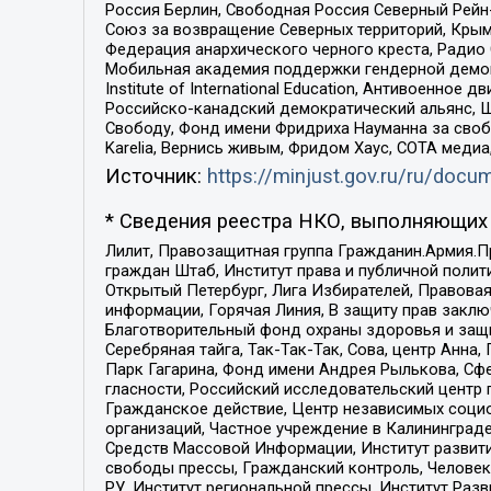
Россия Берлин, Свободная Россия Северный Рейн-В
Союз за возвращение Северных территорий, Крымско
Федерация анархического черного креста, Радио
Мобильная академия поддержки гендерной демократи
Institute of International Education, Антивоенн
Российско-канадский демократический альянс, 
Свободу, Фонд имени Фридриха Науманна за свобо
Karelia, Вернись живым, Фридом Хаус, СОТА меди
Источник:
https://minjust.gov.ru/ru/doc
* Сведения реестра НКО, выполняющих 
Лилит, Правозащитная группа Гражданин.Армия.П
граждан Штаб, Институт права и публичной поли
Открытый Петербург, Лига Избирателей, Правова
информации, Горячая Линия, В защиту прав закл
Благотворительный фонд охраны здоровья и защи
Серебряная тайга, Так-Так-Так, Сова, центр Анн
Парк Гагарина, Фонд имени Андрея Рылькова, Сф
гласности, Российский исследовательский центр 
Гражданское действие, Центр независимых соци
организаций, Частное учреждение в Калининград
Средств Массовой Информации, Институт развити
свободы прессы, Гражданский контроль, Человек
РУ, Институт региональной прессы, Институт Ра