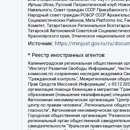
Иртыш Ultras, Русский Патриотический клуб-Нов
Навального, Совет граждан СССР Прикубанского 
Народный совет граждан РСФСР СССР Архангельск
Социалистических Районов, Meta Platforms Inc, 
Комитет, Татарстанское Региональное Всетатар
Татарской Автономной Советской Социалистическ
Красноярского края, Этническое национальное о
Источник:
https://minjust.gov.ru/ru/doc
* Реестр иностранных агентов:
Калининградская региональная общественная организация "Экозащита!-Женсовет", Фонд содействия защите прав и свобод граждан "Общественный вердикт", Фонд "Институт Развития Свободы Информации", Частное учреждение "Информационное агентство МЕМО. РУ", Региональная общественная организация "Общественная комиссия по сохранению наследия академика Сахарова", Фонд поддержки свободы прессы, Санкт-Петербургская общественная правозащитная организация "Гражданский контроль", Межрегиональная общественная организация "Информационно-просветительский центр "Мемориал", Региональный Фонд "Центр Защиты Прав Средств Массовой Информации", с 05.12.2023 Фонд "Центр Защиты Прав Средств массовой информации", Региональная общественная благотворительная организация помощи беженцам и мигрантам "Гражданское содействие", Негосударственное образовательное учреждение дополнительного профессионального образования (повышение квалификации) специалистов "АКАДЕМИЯ ПО ПРАВАМ ЧЕЛОВЕКА", Свердловская региональная общественная организация "Сутяжник", Автономная некоммерческая организация "Центр независимых социологических исследований", Союз общественных объединений "Российский исследовательский центр по правам человека", Региональное общественное учреждение научно-информационный центр "МЕМОРИАЛ", Некоммерческая организация "Фонд защиты гласности", Автономная некоммерческая организация "Институт прав человека", Городская общественная организация "Екатеринбургское общество "МЕМОРИАЛ", Городская общественная организация "Рязанское историко-просветительское и правозащитное общество "Мемориал" (Рязанский Мемориал), Челябинский региональный орган общественной самодеятельности – женское общественное объединение "Женщины Евразии", Челябинский региональный орган общественной самодеятельности "Уральская правозащитная группа", Фонд содействия защите здоровья и социальной справедливости имени Андрея Рылькова, Автономная Некоммерческая Организация "Аналитический Центр Юрия Левады", Автономная некоммерческая организация социальной поддержки населения "Проект Апрель", Региональная общественная организация помощи женщинам и детям, находящимся в кризисной ситуации "Информационно-методический центр "Анна", Фонд содействия развитию массовых коммуникаций и правовому просвещению "Так-так-Так", Фонд содействия устойчивому развитию "Серебряная тайга", Свердловский региональный общественный фонд социальных проектов "Новое время", "Idel.Реалии", Кавказ.Реалии, Крым.Реалии, Телеканал Настоящее Время, Татаро-башкирская служба Радио Свобода (Azatliq Radiosi), Радио Свободная Европа/Радио Свобода (PCE/PC), "Сибирь.Реалии", "Фактограф", Благотворительный фонд помощи осужденным и их семьям, Автономная некоммерческая организация "Институт глобализации и социальных движений", Фонд "В защиту прав заключенных", Частное учреждение "Центр поддержки и содействия развитию средств массовой информации", Пензенский региональный общественный благотворительный фонд "Гражданский союз", "Север.Реалии", Некоммерческая организация Фонд "Правовая инициатива", 