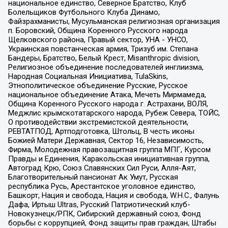
национальное единство, Северное Братство, Клуб
Болельщиков Футбольного Клуба Динамо,
Файзрахманисты, Мусульманская религиозная организация
п. Боровский, Община Коренного Русского народа
Щелковского района, Правый сектор, УНА - УНСО,
Украинская повстанческая армия, Тризуб им. Степана
Бандеры, Братство, Белый Крест, Misanthropic division,
Религиозное объединение последователей инглиизма,
Народная Социальная Инициатива, TulaSkins,
Этнополитическое объединение Русские, Русское
национальное объединение Атака, Мечеть Мирмамеда,
Община Коренного Русского народа г. Астрахани, ВОЛЯ,
Меджлис крымскотатарского народа, Рубеж Севера, ТОЙС,
О противодействии экстремистской деятельности,
РЕВТАТПОД, Артподготовка, Штольц, В честь иконы
Божией Матери Державная, Сектор 16, Независимость,
Фирма, Молодежная правозащитная группа МПГ, Курсом
Правды и Единения, Каракольская инициативная группа,
Автоград Крю, Союз Славянских Сил Руси, Алля-Аят,
Благотворительный пансионат Ак Умут, Русская
республика Русь, Арестантское уголовное единство,
Башкорт, Нация и свобода, Нация и свобода, W.H.С., Фалунь
Дафа, Иртыш Ultras, Русский Патриотический клуб-
Новокузнецк/РПК, Сибирский державный союз, Фонд
борьбы с коррупцией, Фонд защиты прав граждан, Штабы