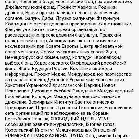
совет, Человек в беде, Европейский фонд за демократию,
Джеймстаунский фонд, Прожект Хармони, Родники
дракона, Врачи против насильственного извлечения
органов, Фалунь Дафа, Друзья Фалуньгун, Фалуньгун,
Коалиция по расследованию преследования в отношении
Фалуньгун в Китае, Всемирная организация по
расследованию преследований Фалуньгун, Пражский
гражданский центр, Ассоциация школ политических
исследований при Совете Европы, Центр либеральной
современности, Форум русскоязычных европейцев,
Немецко-русский обмен, Бард колледж, Европейский
выбор, Фонд Ходорковского, Оксфордский российский
фонд, Фонд Будущее России, Компания свободы
информации, Проект Медиа, Международное партнерство
за права человека, Духовное Управление Евангельских
Христиан Украинской Христианской Церкви, Новое
Поколение, Духовное Учебное Заведение Международный
Библейский Колледж, Международное христианское
движение, Всемирный Институт Саентологических
Предприятий, Церковь Духовной Технологии, Европейская
сеть организаций по наблюдению за выборами,
Республика Польша, СВОБОДНЫЙ ИДЕЛЬ-УРАЛ,
Ассоциация развития журналистики, IStories fonds,
Королевский Институт Международных Отношений,
КРИМСЬКА ПРАВОЗАХИСНА ГРУПА, Фонд имени Генриха