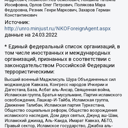
Иосифовна, Орлов Олег Петрович, Полякова Мара
Федоровна, Резник Генри Маркович, Захаров Герман
Константинович
Источник:
http://unro.minjust.ru/NKOForeignAgent.aspx
данные на
24.03.2022
* Единый федеральный список организаций, в
том числе иностранных и международных
организаций, признанных в соответствии с
законодательством Российской Федерации
террористическими:
Высший военный Маджлисуль Шура Объединенных сил
моджахедов Кавказа, Конгресс народов Ичкерии и
Дагестана, База, Асбат аль-Ансар, Священная война,
Исламская группа, Братья-мусульмане, Партия исламского
освобождения, Лашкар-И-Тайба, Исламская группа,
Движение Талибан, Исламская партия Туркестана,
Общество социальных реформ, Общество возрождения
исламского наследия, Дом двух святых, Джунд аш-Шам,
Исламский джихад, Аль-Каида, Имарат Кавказ, АБТО,
Правый сектор, Исламское государство, Джабха аль-