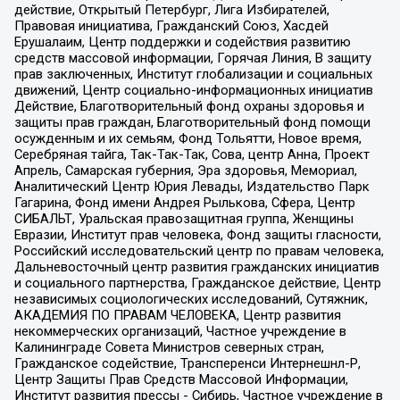
действие, Открытый Петербург, Лига Избирателей,
Правовая инициатива, Гражданский Союз, Хасдей
Ерушалаим, Центр поддержки и содействия развитию
средств массовой информации, Горячая Линия, В защиту
прав заключенных, Институт глобализации и социальных
движений, Центр социально-информационных инициатив
Действие, Благотворительный фонд охраны здоровья и
защиты прав граждан, Благотворительный фонд помощи
осужденным и их семьям, Фонд Тольятти, Новое время,
Серебряная тайга, Так-Так-Так, Сова, центр Анна, Проект
Апрель, Самарская губерния, Эра здоровья, Мемориал,
Аналитический Центр Юрия Левады, Издательство Парк
Гагарина, Фонд имени Андрея Рылькова, Сфера, Центр
СИБАЛЬТ, Уральская правозащитная группа, Женщины
Евразии, Институт прав человека, Фонд защиты гласности,
Российский исследовательский центр по правам человека,
Дальневосточный центр развития гражданских инициатив
и социального партнерства, Гражданское действие, Центр
независимых социологических исследований, Сутяжник,
АКАДЕМИЯ ПО ПРАВАМ ЧЕЛОВЕКА, Центр развития
некоммерческих организаций, Частное учреждение в
Калининграде Совета Министров северных стран,
Гражданское содействие, Трансперенси Интернешнл-Р,
Центр Защиты Прав Средств Массовой Информации,
Институт развития прессы - Сибирь, Частное учреждение в