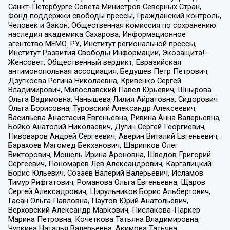
Санкт-Петербурге Совета Министров Северных Стран,
Фонд поддержки свободы прессы, Гражданский контроль,
Человек и Закон, Общественная комиссия по сохранению
наследия академика Сахарова, Информационное
агентство МЕМО. РУ, Институт региональной прессы,
Институт Развития Свободы Информации, Экозащита!-
Женсовет, Общественный вердикт, Евразийская
антимонопольная ассоциация, Бедушев Петр Петрович,
Дзугкоева Регина Николаевна, Кривенко Сергей
Владимирович, Милославский Павел Юрьевич, Шнырова
Ольга Вадимовна, Чанышева Лилия Айратовна, Сидорович
Ольга Борисовна, Туровский Александр Алексеевич,
Васильева Анастасия Евгеньевна, Ривина Анна Валерьевна,
Бойко Анатолий Николаевич, Дугин Сергей Георгиевич,
Пивоваров Андрей Сергеевич, Аверин Виталий Евгеньевич,
Барахоев Магомед Бекханович, Шарипков Олег
Викторович, Мошель Ирина Ароновна, Шведов Григорий
Сергеевич, Пономарев Лев Александрович, Каргалицкий
Борис Юльевич, Созаев Валерий Валерьевич, Исламов
Тимур Рифгатович, Романова Ольга Евгеньевна, Щаров
Сергей Алексадрович, Цирульников Борис Альбертович,
Гасан Ольга Павловна, Паутов Юрий Анатольевич,
Верховский Александр Маркович, Пислакова-Паркер
Марина Петровна, Кочеткова Татьяна Владимировна,
Чуркина Наталья Валерьевна, Акимова Татьяна