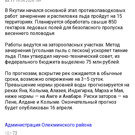
03:17
16.04.2026 16+
В Якутии начался основной этап противопаводковых
работ: зачернение и распиловка льда пройдут на 15
территориях. Планируется обработать свыше 850
гектаров ледовых полей для безопасного пропуска
весеннего половодья.
Работы ведутся на затороопасных участках. Метод
зачернения (угольная пыль с песком) ускоряет таяние
льда. План утвердил научно-технический совет, из
федерального бюджета выделено 75 млн рублей.
По прогнозам, вскрытие рек ожидается в обычные
сроки, возможно опережение на 3–5 суток.
Превышение нормы уровней воды прогнозируется на
реках Яна, Колыма, Алазея, Индигирка, Марха и Мая,
ниже нормы — на Амге и Анабаре. Риски заторов — на
Лене, Алдане и Колыме. Окончательный прогноз
будет опубликован 16 апреля.
Администрация Олекминского района
73