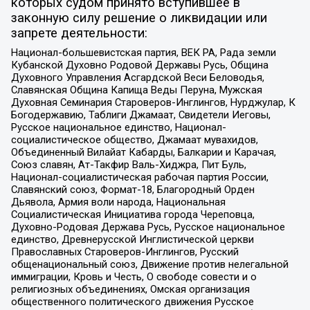
которых судом принято вступившее в
законную силу решение о ликвидации или
запрете деятельности:
Национал-большевистская партия, ВЕК РА, Рада земли
Кубанской Духовно Родовой Державы Русь, Община
Духовного Управления Асгардской Веси Беловодья,
Славянская Община Капища Веды Перуна, Мужская
Духовная Семинария Староверов-Инглингов, Нурджулар, К
Богодержавию, Таблиги Джамаат, Свидетели Иеговы,
Русское национальное единство, Национал-
социалистическое общество, Джамаат мувахидов,
Объединенный Вилайат Кабарды, Балкарии и Карачая,
Союз славян, Ат-Такфир Валь-Хиджра, Пит Буль,
Национал-социалистическая рабочая партия России,
Славянский союз, Формат-18, Благородный Орден
Дьявола, Армия воли народа, Национальная
Социалистическая Инициатива города Череповца,
Духовно-Родовая Держава Русь, Русское национальное
единство, Древнерусской Инглистической церкви
Православных Староверов-Инглингов, Русский
общенациональный союз, Движение против нелегальной
иммиграции, Кровь и Честь, О свободе совести и о
религиозных объединениях, Омская организация
общественного политического движения Русское