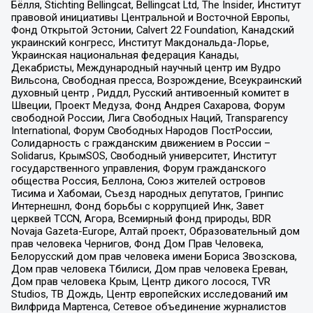
Бёлля, Stichting Bellingcat, Bellingcat Ltd, The Insider, Институт
правовой инициативы Центральной и Восточной Европы,
Фонд Открытой Эстонии, Calvert 22 Foundation, Канадский
украинский конгресс, Институт Макдональда-Лорье,
Украинская национальная федерация Канады,
Декабристы, Международный научный центр им Вудро
Вильсона, Свободная пресса, Возрождение, Всеукраинский
духовный центр , Риддл, Русский антивоенный комитет в
Швеции, Проект Медуза, Фонд Андрея Сахарова, Форум
свободной России, Лига Свободных Наций, Transparеncy
International, Форум Свободных Народов ПостРоссии,
Солидарность с гражданским движением в России –
Solidarus, КрымSOS, Свободный университет, Институт
государственного управления, Форум гражданского
общества Россия, Беллона, Союз жителей островов
Тисима и Хабомаи, Съезд народных депутатов, Гринпис
Интернешнл, Фонд борьбы с коррупцией Инк, Завет
церквей TCCN, Агора, Всемирный фонд природы, BDR
Novaja Gazeta-Europe, Алтай проект, Образовательный дом
прав человека Чернигов, Фонд Дом Прав Человека,
Белорусский дом прав человека имени Бориса Звозскова,
Дом прав человека Тбилиси, Дом прав человека Ереван,
Дом прав человека Крым, Центр дикого лосося, TVR
Studios, ТВ Дождь, Центр европейских исследований им
Вилфрида Мартенса, Сетевое объединение журналистов