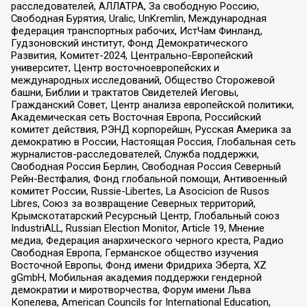
расследователей, АЛЛАТРА, За свободную Россию,
Свободная Бурятия, Uralic, UnKremlin, Международная
федерация транспортных рабочих, ИстЧам Финланд,
Гудзоновский институт, Фонд Демократического
Развития, Комитет-2024, Центрально-Европейский
университет, Центр восточноевропейских и
международных исследований, Общество Сторожевой
башни, Библии и трактатов Свидетелей Иеговы,
Гражданский Совет, Центр анализа европейской политики,
Академическая сеть Восточная Европа, Российский
комитет действия, РЭНД корпорейшн, Русская Америка за
демократию в России, Настоящая Россия, Глобальная сеть
журналистов-расследователей, Служба поддержки,
Свободная Россия Берлин, Свободная Россия Северный
Рейн-Вестфалия, Фонд глобальной помощи, Антивоенный
комитет России, Russie-Libertes, La Asocicion de Rusos
Libres, Союз за возвращение Северных территорий,
Крымскотатарский Ресурсный Центр, Глобальный союз
IndustriALL, Russian Election Monitor, Article 19, Мнение
медиа, Федерация анархического черного креста, Радио
Свободная Европа, Германское общество изучения
Восточной Европы, Фонд имени Фридриха Эберта, XZ
gGmbH, Мобильная академия поддержки гендерной
демократии и миротворчества, Форум имени Льва
Копелева, American Councils for International Education,