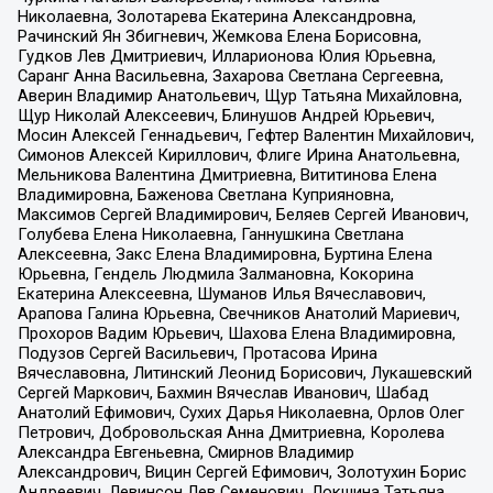
Николаевна, Золотарева Екатерина Александровна,
Рачинский Ян Збигневич, Жемкова Елена Борисовна,
Гудков Лев Дмитриевич, Илларионова Юлия Юрьевна,
Саранг Анна Васильевна, Захарова Светлана Сергеевна,
Аверин Владимир Анатольевич, Щур Татьяна Михайловна,
Щур Николай Алексеевич, Блинушов Андрей Юрьевич,
Мосин Алексей Геннадьевич, Гефтер Валентин Михайлович,
Симонов Алексей Кириллович, Флиге Ирина Анатольевна,
Мельникова Валентина Дмитриевна, Вититинова Елена
Владимировна, Баженова Светлана Куприяновна,
Максимов Сергей Владимирович, Беляев Сергей Иванович,
Голубева Елена Николаевна, Ганнушкина Светлана
Алексеевна, Закс Елена Владимировна, Буртина Елена
Юрьевна, Гендель Людмила Залмановна, Кокорина
Екатерина Алексеевна, Шуманов Илья Вячеславович,
Арапова Галина Юрьевна, Свечников Анатолий Мариевич,
Прохоров Вадим Юрьевич, Шахова Елена Владимировна,
Подузов Сергей Васильевич, Протасова Ирина
Вячеславовна, Литинский Леонид Борисович, Лукашевский
Сергей Маркович, Бахмин Вячеслав Иванович, Шабад
Анатолий Ефимович, Сухих Дарья Николаевна, Орлов Олег
Петрович, Добровольская Анна Дмитриевна, Королева
Александра Евгеньевна, Смирнов Владимир
Александрович, Вицин Сергей Ефимович, Золотухин Борис
Андреевич, Левинсон Лев Семенович, Локшина Татьяна