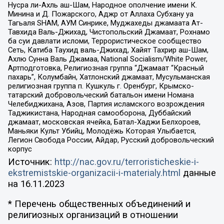
Нусра ли-Ахль аш-Шам, Народное ополчение имени К.
Минина и Д. Пожарского, Аджр от Аллаха Субхану уа
Тагьаля SHAM, АУМ Синрике, Муджахеды джамаата Ат-
Тавхида Валь-Джихад, Чистопольский Джамаат, Рохнамо
ба суи давлати исломи, Террористическое сообщество
Сеть, Катиба Таухид валь-Джихад, Хайят Тахрир аш-Шам,
Ахлю Сунна Валь Джамаа, National Socialism/White Power,
Артподготовка, Религиозная группа “Джамаат “Красный
пахарь”, Колумбайн, Хатлонский джамаат, Мусульманская
религиозная группа п. Кушкуль г. Оренбург, Крымско-
татарский добровольческий батальон имени Номана
Челебиджихана, Азов, Партия исламского возрождения
Таджикистана, Народная самооборона, Дуббайский
джамаат, московская ячейка, Батал-Хаджи Белхороев,
Маньяки Культ Убийц, Молодёжь Которая Улыбается,
Легион Свобода России, Айдар, Русский добровольческий
корпус
Источник:
http://nac.gov.ru/terroristicheskie-i-
ekstremistskie-organizacii-i-materialy.html
данные
на
16.11.2023
* Перечень общественных объединений и
религиозных организаций в отношении