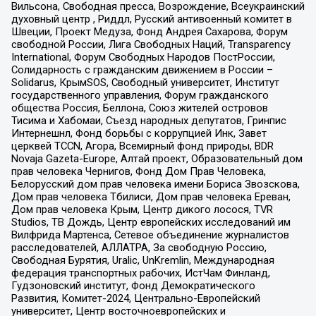
Вильсона, Свободная пресса, Возрождение, Всеукраинский
духовный центр , Риддл, Русский антивоенный комитет в
Швеции, Проект Медуза, Фонд Андрея Сахарова, Форум
свободной России, Лига Свободных Наций, Transparеncy
International, Форум Свободных Народов ПостРоссии,
Солидарность с гражданским движением в России –
Solidarus, КрымSOS, Свободный университет, Институт
государственного управления, Форум гражданского
общества Россия, Беллона, Союз жителей островов
Тисима и Хабомаи, Съезд народных депутатов, Гринпис
Интернешнл, Фонд борьбы с коррупцией Инк, Завет
церквей TCCN, Агора, Всемирный фонд природы, BDR
Novaja Gazeta-Europe, Алтай проект, Образовательный дом
прав человека Чернигов, Фонд Дом Прав Человека,
Белорусский дом прав человека имени Бориса Звозскова,
Дом прав человека Тбилиси, Дом прав человека Ереван,
Дом прав человека Крым, Центр дикого лосося, TVR
Studios, ТВ Дождь, Центр европейских исследований им
Вилфрида Мартенса, Сетевое объединение журналистов
расследователей, АЛЛАТРА, За свободную Россию,
Свободная Бурятия, Uralic, UnKremlin, Международная
федерация транспортных рабочих, ИстЧам Финланд,
Гудзоновский институт, Фонд Демократического
Развития, Комитет-2024, Центрально-Европейский
университет, Центр восточноевропейских и