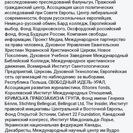
расследованию преследований Фалуньгун, Пражский
гражданский центр, Ассоциация школ политических
исследований при Совете Европы, Центр либеральной
современности, Форум русскоязычных европейцев,
Немецко-русский обмен, Бард колледж, Европейский
выбор, Фонд Ходорковского, Оксфордский российский
фонд, Фонд Будущее России, Компания свободы
информации, Проект Медиа, Международное партнерство
за права человека, Духовное Управление Евангельских
Христиан Украинской Христианской Церкви, Новое
Поколение, Духовное Учебное Заведение Международный
Библейский Колледж, Международное христианское
движение, Всемирный Институт Саентологических
Предприятий, Церковь Духовной Технологии, Европейская
сеть организаций по наблюдению за выборами,
Республика Польша, СВОБОДНЫЙ ИДЕЛЬ-УРАЛ,
Ассоциация развития журналистики, IStories fonds,
Королевский Институт Международных Отношений,
КРИМСЬКА ПРАВОЗАХИСНА ГРУПА, Фонд имени Генриха
Бёлля, Stichting Bellingcat, Bellingcat Ltd, The Insider, Институт
правовой инициативы Центральной и Восточной Европы,
Фонд Открытой Эстонии, Calvert 22 Foundation, Канадский
украинский конгресс, Институт Макдональда-Лорье,
Украинская национальная федерация Канады,
Декабристы, Международный научный центр им Вудро