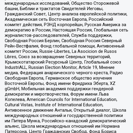
международных исследований, Общество Сторожевой
башни, Библии и трактатов Свидетелей Иеговы,
Гражданский Совет, Центр анализа европейской политики,
Академическая сеть Восточная Европа, Российский
комитет действия, РЭНД корпорейшн, Русская Америка за
демократию в России, Настоящая Россия, Глобальная сеть
журналистов-расследователей, Служба поддержки,
Свободная Россия Берлин, Свободная Россия Северный
Рейн-Вестфалия, Фонд глобальной помощи, Антивоенный
комитет России, Russie-Libertes, La Asocicion de Rusos
Libres, Союз за возвращение Северных территорий,
Крымскотатарский Ресурсный Центр, Глобальный союз
IndustriALL, Russian Election Monitor, Article 19, Мнение
медиа, Федерация анархического черного креста, Радио
Свободная Европа, Германское общество изучения
Восточной Европы, Фонд имени Фридриха Эберта, XZ
gGmbH, Мобильная академия поддержки гендерной
демократии и миротворчества, Форум имени Льва
Копелева, American Councils for International Education,
Cultural Vistas, Institute of International Education,
Антивоенное движение Антальи, Открытый диалог, Школа
международных отношений и государственной политики
им Питера Мунка, Российско-канадский демократический
альянс, Школа международных отношений им Нормана
Патерсона, Центр Гражданских Свобод, Фонд Бориса