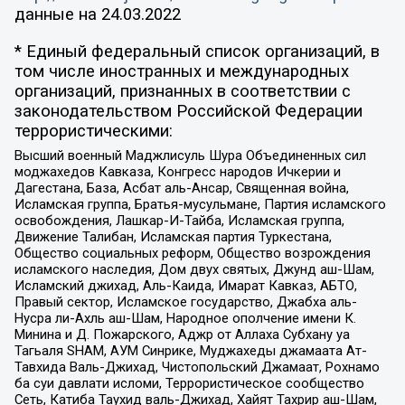
данные на
24.03.2022
* Единый федеральный список организаций, в
том числе иностранных и международных
организаций, признанных в соответствии с
законодательством Российской Федерации
террористическими:
Высший военный Маджлисуль Шура Объединенных сил
моджахедов Кавказа, Конгресс народов Ичкерии и
Дагестана, База, Асбат аль-Ансар, Священная война,
Исламская группа, Братья-мусульмане, Партия исламского
освобождения, Лашкар-И-Тайба, Исламская группа,
Движение Талибан, Исламская партия Туркестана,
Общество социальных реформ, Общество возрождения
исламского наследия, Дом двух святых, Джунд аш-Шам,
Исламский джихад, Аль-Каида, Имарат Кавказ, АБТО,
Правый сектор, Исламское государство, Джабха аль-
Нусра ли-Ахль аш-Шам, Народное ополчение имени К.
Минина и Д. Пожарского, Аджр от Аллаха Субхану уа
Тагьаля SHAM, АУМ Синрике, Муджахеды джамаата Ат-
Тавхида Валь-Джихад, Чистопольский Джамаат, Рохнамо
ба суи давлати исломи, Террористическое сообщество
Сеть, Катиба Таухид валь-Джихад, Хайят Тахрир аш-Шам,