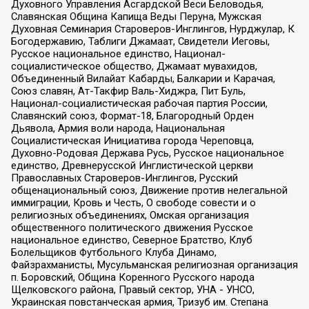
Духовного Управления Асгардской Веси Беловодья,
Славянская Община Капища Веды Перуна, Мужская
Духовная Семинария Староверов-Инглингов, Нурджулар, К
Богодержавию, Таблиги Джамаат, Свидетели Иеговы,
Русское национальное единство, Национал-
социалистическое общество, Джамаат мувахидов,
Объединенный Вилайат Кабарды, Балкарии и Карачая,
Союз славян, Ат-Такфир Валь-Хиджра, Пит Буль,
Национал-социалистическая рабочая партия России,
Славянский союз, Формат-18, Благородный Орден
Дьявола, Армия воли народа, Национальная
Социалистическая Инициатива города Череповца,
Духовно-Родовая Держава Русь, Русское национальное
единство, Древнерусской Инглистической церкви
Православных Староверов-Инглингов, Русский
общенациональный союз, Движение против нелегальной
иммиграции, Кровь и Честь, О свободе совести и о
религиозных объединениях, Омская организация
общественного политического движения Русское
национальное единство, Северное Братство, Клуб
Болельщиков Футбольного Клуба Динамо,
Файзрахманисты, Мусульманская религиозная организация
п. Боровский, Община Коренного Русского народа
Щелковского района, Правый сектор, УНА - УНСО,
Украинская повстанческая армия, Тризуб им. Степана