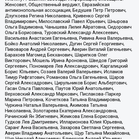
Женсовет, Общественный вердикт, Евразийская
антимонопольная ассоциация, Бедушев Петр Петрович,
Дзугкоева Регина Николаевна, Кривенко Сергей
Владимирович, Милославский Павел Юрьевич, Шнырова
Ольга Вадимовна, Чанышева Лилия Айратовна, Сидорович
Ольга Борисовна, Туровский Александр Алексеевич,
Васильева Анастасия Евгеньевна, Ривина Анна Валерьевна,
Бойко Анатолий Николаевич, Дугин Сергей Георгиевич,
Пивоваров Андрей Сергеевич, Аверин Виталий Евгеньевич,
Барахоев Магомед Бекханович, Шарипков Олег
Викторович, Мошель Ирина Ароновна, Шведов Григорий
Сергеевич, Пономарев Лев Александрович, Каргалицкий
Борис Юльевич, Созаев Валерий Валерьевич, Исламов
Тимур Рифгатович, Романова Ольга Евгеньевна, Щаров
Сергей Алексадрович, Цирульников Борис Альбертович,
Гасан Ольга Павловна, Паутов Юрий Анатольевич,
Верховский Александр Маркович, Пислакова-Паркер
Марина Петровна, Кочеткова Татьяна Владимировна,
Чуркина Наталья Валерьевна, Акимова Татьяна
Николаевна, Золотарева Екатерина Александровна,
Рачинский Ян Збигневич, Жемкова Елена Борисовна,
Гудков Лев Дмитриевич, Илларионова Юлия Юрьевна,
Саранг Анна Васильевна, Захарова Светлана Сергеевна,
Аверин Владимир Анатольевич, Щур Татьяна Михайловна,
Щур Николай Алексеевич, Блинушов Андрей Юрьевич,