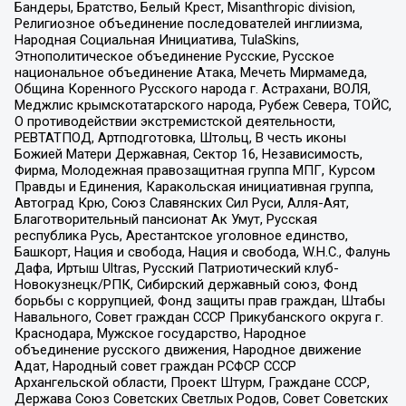
Бандеры, Братство, Белый Крест, Misanthropic division,
Религиозное объединение последователей инглиизма,
Народная Социальная Инициатива, TulaSkins,
Этнополитическое объединение Русские, Русское
национальное объединение Атака, Мечеть Мирмамеда,
Община Коренного Русского народа г. Астрахани, ВОЛЯ,
Меджлис крымскотатарского народа, Рубеж Севера, ТОЙС,
О противодействии экстремистской деятельности,
РЕВТАТПОД, Артподготовка, Штольц, В честь иконы
Божией Матери Державная, Сектор 16, Независимость,
Фирма, Молодежная правозащитная группа МПГ, Курсом
Правды и Единения, Каракольская инициативная группа,
Автоград Крю, Союз Славянских Сил Руси, Алля-Аят,
Благотворительный пансионат Ак Умут, Русская
республика Русь, Арестантское уголовное единство,
Башкорт, Нация и свобода, Нация и свобода, W.H.С., Фалунь
Дафа, Иртыш Ultras, Русский Патриотический клуб-
Новокузнецк/РПК, Сибирский державный союз, Фонд
борьбы с коррупцией, Фонд защиты прав граждан, Штабы
Навального, Совет граждан СССР Прикубанского округа г.
Краснодара, Мужское государство, Народное
объединение русского движения, Народное движение
Адат, Народный совет граждан РСФСР СССР
Архангельской области, Проект Штурм, Граждане СССР,
Держава Союз Советских Светлых Родов, Совет Советских