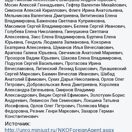
Мосин Алексей Геннадьевич, Гефтер Валентин Михайлович,
Симонов Алексей Кириллович, Флиге Ирина Анатольевна,
Мельникова Валентина Дмитриевна, Вититинова Елена
Владимировна, Баженова Светлана Куприяновна,
Максимов Сергей Владимирович, Беляев Сергей Иванович,
Голубева Елена Николаевна, Ганнушкина Светлана
Алексеевна, Закс Елена Владимировна, Буртина Елена
Юрьевна, Гендель Людмила Залмановна, Кокорина
Екатерина Алексеевна, Шуманов Илья Вячеславович,
Арапова Галина Юрьевна, Свечников Анатолий Мариевич,
Прохоров Вадим Юрьевич, Шахова Елена Владимировна,
Подузов Сергей Васильевич, Протасова Ирина
Вячеславовна, Литинский Леонид Борисович, Лукашевский
Сергей Маркович, Бахмин Вячеслав Иванович, Шабад
Анатолий Ефимович, Сухих Дарья Николаевна, Орлов Олег
Петрович, Добровольская Анна Дмитриевна, Королева
Александра Евгеньевна, Смирнов Владимир
Александрович, Вицин Сергей Ефимович, Золотухин Борис
Андреевич, Левинсон Лев Семенович, Локшина Татьяна
Иосифовна, Орлов Олег Петрович, Полякова Мара
Федоровна, Резник Генри Маркович, Захаров Герман
Константинович
Источник:
http://unro.minjust.ru/NKOForeignAgent.aspx