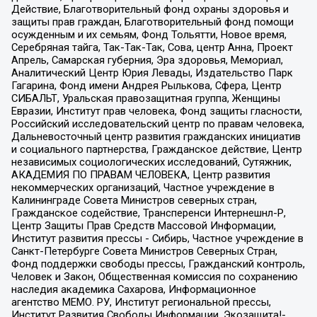
Действие, Благотворительный фонд охраны здоровья и
защиты прав граждан, Благотворительный фонд помощи
осужденным и их семьям, Фонд Тольятти, Новое время,
Серебряная тайга, Так-Так-Так, Сова, центр Анна, Проект
Апрель, Самарская губерния, Эра здоровья, Мемориал,
Аналитический Центр Юрия Левады, Издательство Парк
Гагарина, Фонд имени Андрея Рылькова, Сфера, Центр
СИБАЛЬТ, Уральская правозащитная группа, Женщины
Евразии, Институт прав человека, Фонд защиты гласности,
Российский исследовательский центр по правам человека,
Дальневосточный центр развития гражданских инициатив
и социального партнерства, Гражданское действие, Центр
независимых социологических исследований, Сутяжник,
АКАДЕМИЯ ПО ПРАВАМ ЧЕЛОВЕКА, Центр развития
некоммерческих организаций, Частное учреждение в
Калининграде Совета Министров северных стран,
Гражданское содействие, Трансперенси Интернешнл-Р,
Центр Защиты Прав Средств Массовой Информации,
Институт развития прессы - Сибирь, Частное учреждение в
Санкт-Петербурге Совета Министров Северных Стран,
Фонд поддержки свободы прессы, Гражданский контроль,
Человек и Закон, Общественная комиссия по сохранению
наследия академика Сахарова, Информационное
агентство МЕМО. РУ, Институт региональной прессы,
Институт Развития Свободы Информации, Экозащита!-