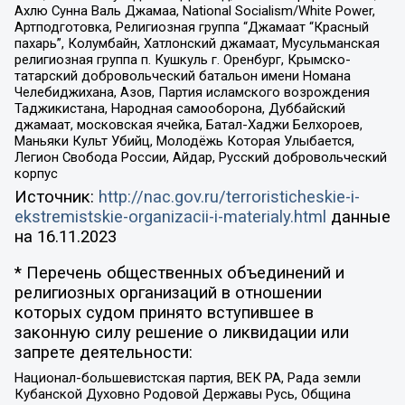
Ахлю Сунна Валь Джамаа, National Socialism/White Power,
Артподготовка, Религиозная группа “Джамаат “Красный
пахарь”, Колумбайн, Хатлонский джамаат, Мусульманская
религиозная группа п. Кушкуль г. Оренбург, Крымско-
татарский добровольческий батальон имени Номана
Челебиджихана, Азов, Партия исламского возрождения
Таджикистана, Народная самооборона, Дуббайский
джамаат, московская ячейка, Батал-Хаджи Белхороев,
Маньяки Культ Убийц, Молодёжь Которая Улыбается,
Легион Свобода России, Айдар, Русский добровольческий
корпус
Источник:
http://nac.gov.ru/terroristicheskie-i-
ekstremistskie-organizacii-i-materialy.html
данные
на
16.11.2023
* Перечень общественных объединений и
религиозных организаций в отношении
которых судом принято вступившее в
законную силу решение о ликвидации или
запрете деятельности:
Национал-большевистская партия, ВЕК РА, Рада земли
Кубанской Духовно Родовой Державы Русь, Община