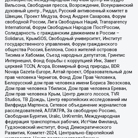
Вильсона, Свободная пресса, Возрождение, Всеукраинский
духовный центр , Риддл, Русский антивоенный комитет в
Швеции, Проект Медуза, Фонд Андрея Сахарова, Форум
свободной России, Лига Свободных Наций, Transparеncy
International, Форум Свободных Народов ПостРоссии,
Солидарность с гражданским движением в России –
Solidarus, КрымSOS, Свободный университет, Институт
государственного управления, Форум гражданского
общества Россия, Беллона, Союз жителей островов
Тисима и Хабомаи, Съезд народных депутатов, Гринпис
Интернешнл, Фонд борьбы с коррупцией Инк, Завет
церквей TCCN, Агора, Всемирный фонд природы, BDR
Novaja Gazeta-Europe, Алтай проект, Образовательный дом
прав человека Чернигов, Фонд Дом Прав Человека,
Белорусский дом прав человека имени Бориса Звозскова,
Дом прав человека Тбилиси, Дом прав человека Ереван,
Дом прав человека Крым, Центр дикого лосося, TVR
Studios, ТВ Дождь, Центр европейских исследований им
Вилфрида Мартенса, Сетевое объединение журналистов
расследователей, АЛЛАТРА, За свободную Россию,
Свободная Бурятия, Uralic, UnKremlin, Международная
федерация транспортных рабочих, ИстЧам Финланд,
Гудзоновский институт, Фонд Демократического
Развития, Комитет-2024, Центрально-Европейский