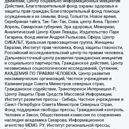
движений, Центр социально-информационных инициатив
Действие, Благотворительный фонд охраны здоровья и
защиты прав граждан, Благотворительный фонд помощи
осужденным и их семьям, Фонд Тольятти, Новое время,
Серебряная тайга, Так-Так-Так, Сова, центр Анна, Проект
Апрель, Самарская губерния, Эра здоровья, Мемориал,
Аналитический Центр Юрия Левады, Издательство Парк
Гагарина, Фонд имени Андрея Рылькова, Сфера, Центр
СИБАЛЬТ, Уральская правозащитная группа, Женщины
Евразии, Институт прав человека, Фонд защиты гласности,
Российский исследовательский центр по правам человека,
Дальневосточный центр развития гражданских инициатив
и социального партнерства, Гражданское действие, Центр
независимых социологических исследований, Сутяжник,
АКАДЕМИЯ ПО ПРАВАМ ЧЕЛОВЕКА, Центр развития
некоммерческих организаций, Частное учреждение в
Калининграде Совета Министров северных стран,
Гражданское содействие, Трансперенси Интернешнл-Р,
Центр Защиты Прав Средств Массовой Информации,
Институт развития прессы - Сибирь, Частное учреждение в
Санкт-Петербурге Совета Министров Северных Стран,
Фонд поддержки свободы прессы, Гражданский контроль,
Человек и Закон, Общественная комиссия по сохранению
наследия академика Сахарова, Информационное
агентство МЕМО. РУ, Институт региональной прессы,