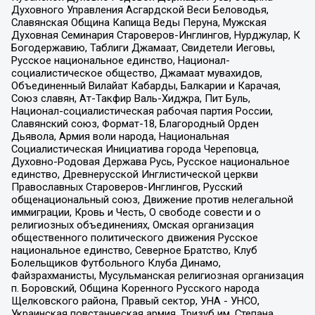
Духовного Управления Асгардской Веси Беловодья,
Славянская Община Капища Веды Перуна, Мужская
Духовная Семинария Староверов-Инглингов, Нурджулар, К
Богодержавию, Таблиги Джамаат, Свидетели Иеговы,
Русское национальное единство, Национал-
социалистическое общество, Джамаат мувахидов,
Объединенный Вилайат Кабарды, Балкарии и Карачая,
Союз славян, Ат-Такфир Валь-Хиджра, Пит Буль,
Национал-социалистическая рабочая партия России,
Славянский союз, Формат-18, Благородный Орден
Дьявола, Армия воли народа, Национальная
Социалистическая Инициатива города Череповца,
Духовно-Родовая Держава Русь, Русское национальное
единство, Древнерусской Инглистической церкви
Православных Староверов-Инглингов, Русский
общенациональный союз, Движение против нелегальной
иммиграции, Кровь и Честь, О свободе совести и о
религиозных объединениях, Омская организация
общественного политического движения Русское
национальное единство, Северное Братство, Клуб
Болельщиков Футбольного Клуба Динамо,
Файзрахманисты, Мусульманская религиозная организация
п. Боровский, Община Коренного Русского народа
Щелковского района, Правый сектор, УНА - УНСО,
Украинская повстанческая армия, Тризуб им. Степана