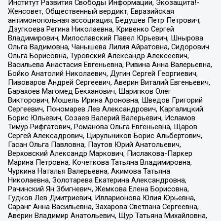
Институт Развития Свободы Информации, Экозащита!-
Женсовет, Общественный вердикт, Евразийская
антимонопольная ассоциация, Бедушев Петр Петрович,
Дзугкоева Регина Николаевна, Кривенко Сергей
Владимирович, Милославский Павел Юрьевич, Шнырова
Ольга Вадимовна, Чанышева Лилия Айратовна, Сидорович
Ольга Борисовна, Туровский Александр Алексеевич,
Васильева Анастасия Евгеньевна, Ривина Анна Валерьевна,
Бойко Анатолий Николаевич, Дугин Сергей Георгиевич,
Пивоваров Андрей Сергеевич, Аверин Виталий Евгеньевич,
Барахоев Магомед Бекханович, Шарипков Олег
Викторович, Мошель Ирина Ароновна, Шведов Григорий
Сергеевич, Пономарев Лев Александрович, Каргалицкий
Борис Юльевич, Созаев Валерий Валерьевич, Исламов
Тимур Рифгатович, Романова Ольга Евгеньевна, Щаров
Сергей Алексадрович, Цирульников Борис Альбертович,
Гасан Ольга Павловна, Паутов Юрий Анатольевич,
Верховский Александр Маркович, Пислакова-Паркер
Марина Петровна, Кочеткова Татьяна Владимировна,
Чуркина Наталья Валерьевна, Акимова Татьяна
Николаевна, Золотарева Екатерина Александровна,
Рачинский Ян Збигневич, Жемкова Елена Борисовна,
Гудков Лев Дмитриевич, Илларионова Юлия Юрьевна,
Саранг Анна Васильевна, Захарова Светлана Сергеевна,
Аверин Владимир Анатольевич, Щур Татьяна Михайловна,