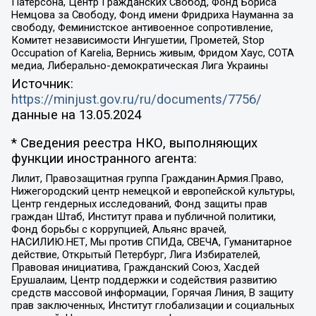
Патерсона, Центр Гражданских Свобод, Фонд Бориса
Немцова за Свободу, Фонд имени Фридриха Науманна за
свободу, Феминистское антивоенное сопротивление,
Комитет независимости Ингушетии, Прометей, Stop
Occupation of Karelia, Вернись живым, Фридом Хаус, СОТА
медиа, Либерально-демократическая Лига Украины
Источник:
https://minjust.gov.ru/ru/documents/7756/
данные на
13.05.2024
* Сведения реестра НКО, выполняющих
функции иностранного агента:
Лилит, Правозащитная группа Гражданин.Армия.Право,
Нижегородский центр немецкой и европейской культуры,
Центр гендерных исследований, Фонд защиты прав
граждан Штаб, Институт права и публичной политики,
Фонд борьбы с коррупцией, Альянс врачей,
НАСИЛИЮ.НЕТ, Мы против СПИДа, СВЕЧА, Гуманитарное
действие, Открытый Петербург, Лига Избирателей,
Правовая инициатива, Гражданский Союз, Хасдей
Ерушалаим, Центр поддержки и содействия развитию
средств массовой информации, Горячая Линия, В защиту
прав заключенных, Институт глобализации и социальных