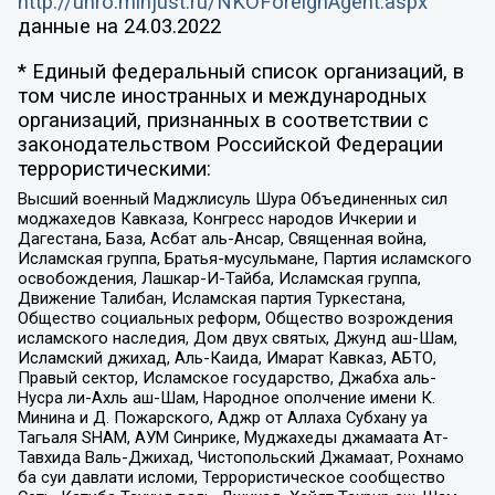
http://unro.minjust.ru/NKOForeignAgent.aspx
данные на
24.03.2022
* Единый федеральный список организаций, в
том числе иностранных и международных
организаций, признанных в соответствии с
законодательством Российской Федерации
террористическими:
Высший военный Маджлисуль Шура Объединенных сил
моджахедов Кавказа, Конгресс народов Ичкерии и
Дагестана, База, Асбат аль-Ансар, Священная война,
Исламская группа, Братья-мусульмане, Партия исламского
освобождения, Лашкар-И-Тайба, Исламская группа,
Движение Талибан, Исламская партия Туркестана,
Общество социальных реформ, Общество возрождения
исламского наследия, Дом двух святых, Джунд аш-Шам,
Исламский джихад, Аль-Каида, Имарат Кавказ, АБТО,
Правый сектор, Исламское государство, Джабха аль-
Нусра ли-Ахль аш-Шам, Народное ополчение имени К.
Минина и Д. Пожарского, Аджр от Аллаха Субхану уа
Тагьаля SHAM, АУМ Синрике, Муджахеды джамаата Ат-
Тавхида Валь-Джихад, Чистопольский Джамаат, Рохнамо
ба суи давлати исломи, Террористическое сообщество