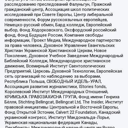
расследованию преследований Фалуньгун, Пражский
гражданский центр, Ассоциация школ политических
исследований при Совете Европы, Центр либеральной
современности, Форум русскоязычных европейцев,
Немецко-русский обмен, Бард колледж, Европейский
выбор, Фонд Ходорковского, Оксфордский российский
фонд, Фонд Будущее России, Компания свободы
информации, Проект Медиа, Международное партнерство
за права человека, Духовное Управление Евангельских
Христиан Украинской Христианской Церкви, Новое
Поколение, Духовное Учебное Заведение Международный
Библейский Колледж, Международное христианское
движение, Всемирный Институт Саентологических
Предприятий, Церковь Духовной Технологии, Европейская
сеть организаций по наблюдению за выборами,
Республика Польша, СВОБОДНЫЙ ИДЕЛЬ-УРАЛ,
Ассоциация развития журналистики, IStories fonds,
Королевский Институт Международных Отношений,
КРИМСЬКА ПРАВОЗАХИСНА ГРУПА, Фонд имени Генриха
Бёлля, Stichting Bellingcat, Bellingcat Ltd, The Insider, Институт
правовой инициативы Центральной и Восточной Европы,
Фонд Открытой Эстонии, Calvert 22 Foundation, Канадский
украинский конгресс, Институт Макдональда-Лорье,
Украинская национальная федерация Канады,
Декабристы, Международный научный центр им Вудро