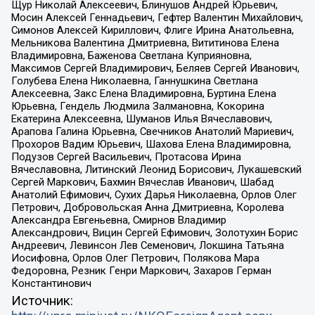
Щур Николай Алексеевич, Блинушов Андрей Юрьевич,
Мосин Алексей Геннадьевич, Гефтер Валентин Михайлович,
Симонов Алексей Кириллович, Флиге Ирина Анатольевна,
Мельникова Валентина Дмитриевна, Вититинова Елена
Владимировна, Баженова Светлана Куприяновна,
Максимов Сергей Владимирович, Беляев Сергей Иванович,
Голубева Елена Николаевна, Ганнушкина Светлана
Алексеевна, Закс Елена Владимировна, Буртина Елена
Юрьевна, Гендель Людмила Залмановна, Кокорина
Екатерина Алексеевна, Шуманов Илья Вячеславович,
Арапова Галина Юрьевна, Свечников Анатолий Мариевич,
Прохоров Вадим Юрьевич, Шахова Елена Владимировна,
Подузов Сергей Васильевич, Протасова Ирина
Вячеславовна, Литинский Леонид Борисович, Лукашевский
Сергей Маркович, Бахмин Вячеслав Иванович, Шабад
Анатолий Ефимович, Сухих Дарья Николаевна, Орлов Олег
Петрович, Добровольская Анна Дмитриевна, Королева
Александра Евгеньевна, Смирнов Владимир
Александрович, Вицин Сергей Ефимович, Золотухин Борис
Андреевич, Левинсон Лев Семенович, Локшина Татьяна
Иосифовна, Орлов Олег Петрович, Полякова Мара
Федоровна, Резник Генри Маркович, Захаров Герман
Константинович
Источник: