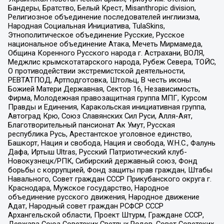
Бандеры, Братство, Белый Крест, Misanthropic division,
Религиозное объединение последователей инглиизма,
Народная Социальная Инициатива, TulaSkins,
Этнополитическое объединение Русские, Русское
национальное объединение Атака, Мечеть Мирмамеда,
Община Коренного Русского народа г. Астрахани, ВОЛЯ,
Меджлис крымскотатарского народа, Рубеж Севера, ТОЙС,
О противодействии экстремистской деятельности,
РЕВТАТПОД, Артподготовка, Штольц, В честь иконы
Божией Матери Державная, Сектор 16, Независимость,
Фирма, Молодежная правозащитная группа МПГ, Курсом
Правды и Единения, Каракольская инициативная группа,
Автоград Крю, Союз Славянских Сил Руси, Алля-Аят,
Благотворительный пансионат Ак Умут, Русская
республика Русь, Арестантское уголовное единство,
Башкорт, Нация и свобода, Нация и свобода, W.H.С., Фалунь
Дафа, Иртыш Ultras, Русский Патриотический клуб-
Новокузнецк/РПК, Сибирский державный союз, Фонд
борьбы с коррупцией, Фонд защиты прав граждан, Штабы
Навального, Совет граждан СССР Прикубанского округа г.
Краснодара, Мужское государство, Народное
объединение русского движения, Народное движение
Адат, Народный совет граждан РСФСР СССР
Архангельской области, Проект Штурм, Граждане СССР,
Держава Союз Советских Светлых Родов, Совет Советских