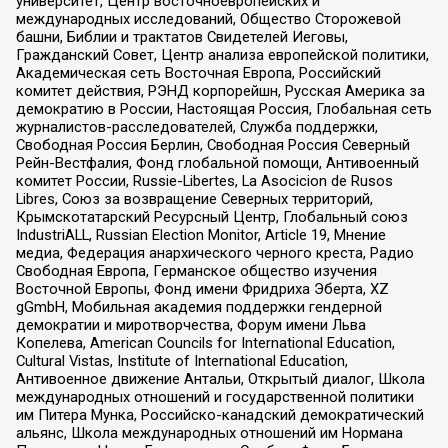
университет, Центр восточноевропейских и
международных исследований, Общество Сторожевой
башни, Библии и трактатов Свидетелей Иеговы,
Гражданский Совет, Центр анализа европейской политики,
Академическая сеть Восточная Европа, Российский
комитет действия, РЭНД корпорейшн, Русская Америка за
демократию в России, Настоящая Россия, Глобальная сеть
журналистов-расследователей, Служба поддержки,
Свободная Россия Берлин, Свободная Россия Северный
Рейн-Вестфалия, Фонд глобальной помощи, Антивоенный
комитет России, Russie-Libertes, La Asocicion de Rusos
Libres, Союз за возвращение Северных территорий,
Крымскотатарский Ресурсный Центр, Глобальный союз
IndustriALL, Russian Election Monitor, Article 19, Мнение
медиа, Федерация анархического черного креста, Радио
Свободная Европа, Германское общество изучения
Восточной Европы, Фонд имени Фридриха Эберта, XZ
gGmbH, Мобильная академия поддержки гендерной
демократии и миротворчества, Форум имени Льва
Копелева, American Councils for International Education,
Cultural Vistas, Institute of International Education,
Антивоенное движение Антальи, Открытый диалог, Школа
международных отношений и государственной политики
им Питера Мунка, Российско-канадский демократический
альянс, Школа международных отношений им Нормана