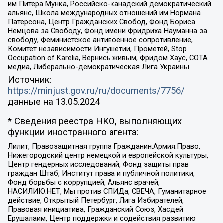
им Питера Мунка, Российско-канадский демократический
альянс, Школа международных отношений им Нормана
Патерсона, Центр Гражданских Свобод, Фонд Бориса
Немцова за Свободу, Фонд имени Фридриха Науманна за
свободу, Феминистское антивоенное сопротивление,
Комитет независимости Ингушетии, Прометей, Stop
Occupation of Karelia, Вернись живым, Фридом Хаус, СОТА
медиа, Либерально-демократическая Лига Украины
Источник:
https://minjust.gov.ru/ru/documents/7756/
данные на
13.05.2024
* Сведения реестра НКО, выполняющих
функции иностранного агента:
Лилит, Правозащитная группа Гражданин.Армия.Право,
Нижегородский центр немецкой и европейской культуры,
Центр гендерных исследований, Фонд защиты прав
граждан Штаб, Институт права и публичной политики,
Фонд борьбы с коррупцией, Альянс врачей,
НАСИЛИЮ.НЕТ, Мы против СПИДа, СВЕЧА, Гуманитарное
действие, Открытый Петербург, Лига Избирателей,
Правовая инициатива, Гражданский Союз, Хасдей
Ерушалаим, Центр поддержки и содействия развитию