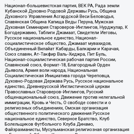
Национал-большевистская партия, ВЕК РА, Рада земли
Кубанской Духовно Родовой Державы Русь, Община
Духовного Управления Асгардской Веси Беловодья,
Славянская Община Капища Веды Перуна, Мужская
Духовная Семинария Староверов-Инглингов, Нурджулар, К
Богодержавию, Таблиги Джамаат, Свидетели Иеговы,
Русское национальное единство, Национал-
социалистическое общество, Джамаат мувахидов,
Объединенный Вилайат Кабарды, Балкарии и Карачая,
Союз славян, Ат-Такфир Валь-Хиджра, Пит Буль,
Национал-социалистическая рабочая партия России,
Славянский союз, Формат-18, Благородный Орден
Дьявола, Армия воли народа, Национальная
Социалистическая Инициатива города Череповца,
Духовно-Родовая Держава Русь, Русское национальное
единство, Древнерусской Инглистической церкви
Православных Староверов-Инглингов, Русский
общенациональный союз, Движение против нелегальной
иммиграции, Кровь и Честь, О свободе совести и о
религиозных объединениях, Омская организация
общественного политического движения Русское
национальное единство, Северное Братство, Клуб
Болельщиков Футбольного Клуба Динамо,
Файзрахманисты, Мусульманская религиозная организация