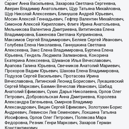
Саранг Анна Васильевна, Захарова Светлана Сергеевна,
Аверин Владимир Анатольевич, Щур Татьяна Михайловна,
Щур Николай Алексеевич, Блинушов Андрей Юрьевич,
Мосин Алексей Геннадьевич, Гефтер Валентин Михайлович,
Симонов Алексей Кириллович, Флиге Ирина Анатольевна,
Мельникова Валентина Дмитриевна, Вититинова Елена
Владимировна, Баженова Светлана Куприяновна,
Максимов Сергей Владимирович, Беляев Сергей Иванович,
Голубева Елена Николаевна, Ганнушкина Светлана
Алексеевна, Закс Елена Владимировна, Буртина Елена
Юрьевна, Гендель Людмила Залмановна, Кокорина
Екатерина Алексеевна, Шуманов Илья Вячеславович,
Арапова Галина Юрьевна, Свечников Анатолий Мариевич,
Прохоров Вадим Юрьевич, Шахова Елена Владимировна,
Подузов Сергей Васильевич, Протасова Ирина
Вячеславовна, Литинский Леонид Борисович, Лукашевский
Сергей Маркович, Бахмин Вячеслав Иванович, Шабад
Анатолий Ефимович, Сухих Дарья Николаевна, Орлов Олег
Петрович, Добровольская Анна Дмитриевна, Королева
Александра Евгеньевна, Смирнов Владимир
Александрович, Вицин Сергей Ефимович, Золотухин Борис
Андреевич, Левинсон Лев Семенович, Локшина Татьяна
Иосифовна, Орлов Олег Петрович, Полякова Мара
Федоровна, Резник Генри Маркович, Захаров Герман
Константинович