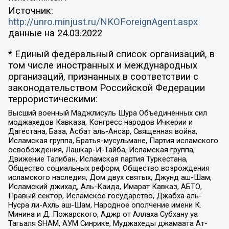
Источник:
http://unro.minjust.ru/NKOForeignAgent.aspx
данные на
24.03.2022
* Единый федеральный список организаций, в
том числе иностранных и международных
организаций, признанных в соответствии с
законодательством Российской Федерации
террористическими:
Высший военный Маджлисуль Шура Объединенных сил
моджахедов Кавказа, Конгресс народов Ичкерии и
Дагестана, База, Асбат аль-Ансар, Священная война,
Исламская группа, Братья-мусульмане, Партия исламского
освобождения, Лашкар-И-Тайба, Исламская группа,
Движение Талибан, Исламская партия Туркестана,
Общество социальных реформ, Общество возрождения
исламского наследия, Дом двух святых, Джунд аш-Шам,
Исламский джихад, Аль-Каида, Имарат Кавказ, АБТО,
Правый сектор, Исламское государство, Джабха аль-
Нусра ли-Ахль аш-Шам, Народное ополчение имени К.
Минина и Д. Пожарского, Аджр от Аллаха Субхану уа
Тагьаля SHAM, АУМ Синрике, Муджахеды джамаата Ат-