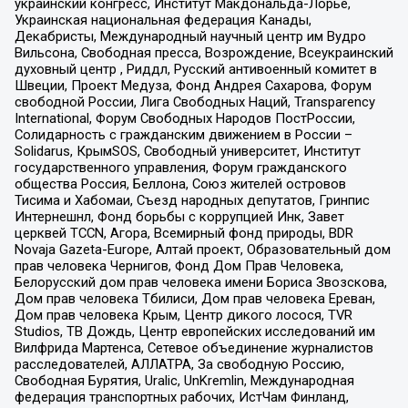
украинский конгресс, Институт Макдональда-Лорье,
Украинская национальная федерация Канады,
Декабристы, Международный научный центр им Вудро
Вильсона, Свободная пресса, Возрождение, Всеукраинский
духовный центр , Риддл, Русский антивоенный комитет в
Швеции, Проект Медуза, Фонд Андрея Сахарова, Форум
свободной России, Лига Свободных Наций, Transparеncy
International, Форум Свободных Народов ПостРоссии,
Солидарность с гражданским движением в России –
Solidarus, КрымSOS, Свободный университет, Институт
государственного управления, Форум гражданского
общества Россия, Беллона, Союз жителей островов
Тисима и Хабомаи, Съезд народных депутатов, Гринпис
Интернешнл, Фонд борьбы с коррупцией Инк, Завет
церквей TCCN, Агора, Всемирный фонд природы, BDR
Novaja Gazeta-Europe, Алтай проект, Образовательный дом
прав человека Чернигов, Фонд Дом Прав Человека,
Белорусский дом прав человека имени Бориса Звозскова,
Дом прав человека Тбилиси, Дом прав человека Ереван,
Дом прав человека Крым, Центр дикого лосося, TVR
Studios, ТВ Дождь, Центр европейских исследований им
Вилфрида Мартенса, Сетевое объединение журналистов
расследователей, АЛЛАТРА, За свободную Россию,
Свободная Бурятия, Uralic, UnKremlin, Международная
федерация транспортных рабочих, ИстЧам Финланд,