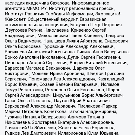
наследия академика Сахарова, Информационное
агентство МЕМО. РУ, Институт региональной прессы,
Институт Развития Свободы Информации, Экозащита!-
Женсовет, Общественный вердикт, Евразийская
антимонопольная ассоциация, Бедушев Петр Петрович,
Дзугкоева Регина Николаевна, Кривенко Сергей
Владимирович, Милославский Павел Юрьевич, Шнырова
Ольга Вадимовна, Чанышева Лилия Айратовна, Сидорович
Ольга Борисовна, Туровский Александр Алексеевич,
Васильева Анастасия Евгеньевна, Ривина Анна Валерьевна,
Бойко Анатолий Николаевич, Дугин Сергей Георгиевич,
Пивоваров Андрей Сергеевич, Аверин Виталий Евгеньевич,
Барахоев Магомед Бекханович, Шарипков Олег
Викторович, Мошель Ирина Ароновна, Шведов Григорий
Сергеевич, Пономарев Лев Александрович, Каргалицкий
Борис Юльевич, Созаев Валерий Валерьевич, Исламов
Тимур Рифгатович, Романова Ольга Евгеньевна, Щаров
Сергей Алексадрович, Цирульников Борис Альбертович,
Гасан Ольга Павловна, Паутов Юрий Анатольевич,
Верховский Александр Маркович, Пислакова-Паркер
Марина Петровна, Кочеткова Татьяна Владимировна,
Чуркина Наталья Валерьевна, Акимова Татьяна
Николаевна, Золотарева Екатерина Александровна,
Рачинский Ян Збигневич, Жемкова Елена Борисовна,
Гудков Лев Дмитриевич, Илларионова Юлия Юрьевна,