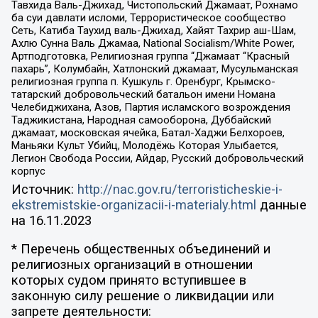
Тавхида Валь-Джихад, Чистопольский Джамаат, Рохнамо
ба суи давлати исломи, Террористическое сообщество
Сеть, Катиба Таухид валь-Джихад, Хайят Тахрир аш-Шам,
Ахлю Сунна Валь Джамаа, National Socialism/White Power,
Артподготовка, Религиозная группа “Джамаат “Красный
пахарь”, Колумбайн, Хатлонский джамаат, Мусульманская
религиозная группа п. Кушкуль г. Оренбург, Крымско-
татарский добровольческий батальон имени Номана
Челебиджихана, Азов, Партия исламского возрождения
Таджикистана, Народная самооборона, Дуббайский
джамаат, московская ячейка, Батал-Хаджи Белхороев,
Маньяки Культ Убийц, Молодёжь Которая Улыбается,
Легион Свобода России, Айдар, Русский добровольческий
корпус
Источник:
http://nac.gov.ru/terroristicheskie-i-
ekstremistskie-organizacii-i-materialy.html
данные
на
16.11.2023
* Перечень общественных объединений и
религиозных организаций в отношении
которых судом принято вступившее в
законную силу решение о ликвидации или
запрете деятельности: