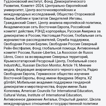
Гудзоновский институт, Фонд Демократического
Развития, Комитет-2024, Центрально-Европейский
университет, Центр восточноевропейских и
международных исследований, Общество Сторожевой
башни, Библии и трактатов Свидетелей Иеговы,
Гражданский Совет, Центр анализа европейской политики,
Академическая сеть Восточная Европа, Российский
комитет действия, РЭНД корпорейшн, Русская Америка за
демократию в России, Настоящая Россия, Глобальная сеть
журналистов-расследователей, Служба поддержки,
Свободная Россия Берлин, Свободная Россия Северный
Рейн-Вестфалия, Фонд глобальной помощи, Антивоенный
комитет России, Russie-Libertes, La Asocicion de Rusos
Libres, Союз за возвращение Северных территорий,
Крымскотатарский Ресурсный Центр, Глобальный союз
IndustriALL, Russian Election Monitor, Article 19, Мнение
медиа, Федерация анархического черного креста, Радио
Свободная Европа, Германское общество изучения
Восточной Европы, Фонд имени Фридриха Эберта, XZ
gGmbH, Мобильная академия поддержки гендерной
демократии и миротворчества, Форум имени Льва
Копелева, American Councils for International Education,
Cultural Vistas, Institute of International Education,
Антивоенное движение Антальи, Открытый диалог, Школа
международных отношений и государственной политики