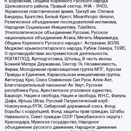
п. Боровский, Община Коренного Русского народа
Щелковского района, Правый сектор, УНА - УНСО,
Украинская повстанческая армия, Тризуб им. Степана
Бандеры, Братство, Белый Крест, Misanthropic division,
Религиозное объединение последователей инглиизма,
Народная Социальная Инициатива, TulaSkins,
Этнополитическое объединение Русские, Русское
национальное объединение Атака, Мечеть Мирмамеда,
Община Коренного Русского народа г. Астрахани, ВОЛЯ,
Меджлис крымскотатарского народа, Рубеж Севера, ТОЙС,
О противодействии экстремистской деятельности,
РЕВТАТПОД, Артподготовка, Штольц, В честь иконы
Божией Матери Державная, Сектор 16, Независимость,
Фирма, Молодежная правозащитная группа МПГ, Курсом
Правды и Единения, Каракольская инициативная группа,
Автоград Крю, Союз Славянских Сил Руси, Алля-Аят,
Благотворительный пансионат Ак Умут, Русская
республика Русь, Арестантское уголовное единство,
Башкорт, Нация и свобода, Нация и свобода, W.H.С., Фалунь
Дафа, Иртыш Ultras, Русский Патриотический клуб-
Новокузнецк/РПК, Сибирский державный союз, Фонд
борьбы с коррупцией, Фонд защиты прав граждан, Штабы
Навального, Совет граждан СССР Прикубанского округа г.
Краснодара, Мужское государство, Народное
объединение русского движения, Народное движение