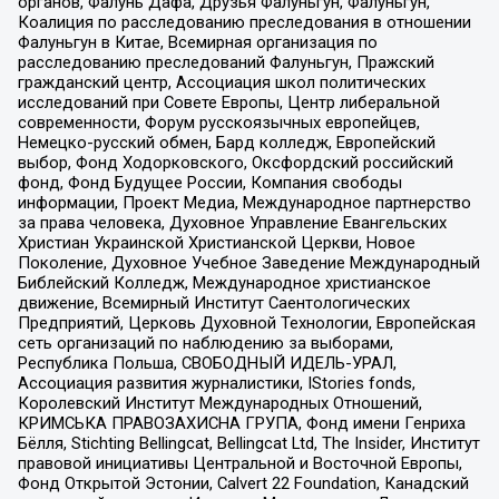
органов, Фалунь Дафа, Друзья Фалуньгун, Фалуньгун,
Коалиция по расследованию преследования в отношении
Фалуньгун в Китае, Всемирная организация по
расследованию преследований Фалуньгун, Пражский
гражданский центр, Ассоциация школ политических
исследований при Совете Европы, Центр либеральной
современности, Форум русскоязычных европейцев,
Немецко-русский обмен, Бард колледж, Европейский
выбор, Фонд Ходорковского, Оксфордский российский
фонд, Фонд Будущее России, Компания свободы
информации, Проект Медиа, Международное партнерство
за права человека, Духовное Управление Евангельских
Христиан Украинской Христианской Церкви, Новое
Поколение, Духовное Учебное Заведение Международный
Библейский Колледж, Международное христианское
движение, Всемирный Институт Саентологических
Предприятий, Церковь Духовной Технологии, Европейская
сеть организаций по наблюдению за выборами,
Республика Польша, СВОБОДНЫЙ ИДЕЛЬ-УРАЛ,
Ассоциация развития журналистики, IStories fonds,
Королевский Институт Международных Отношений,
КРИМСЬКА ПРАВОЗАХИСНА ГРУПА, Фонд имени Генриха
Бёлля, Stichting Bellingcat, Bellingcat Ltd, The Insider, Институт
правовой инициативы Центральной и Восточной Европы,
Фонд Открытой Эстонии, Calvert 22 Foundation, Канадский