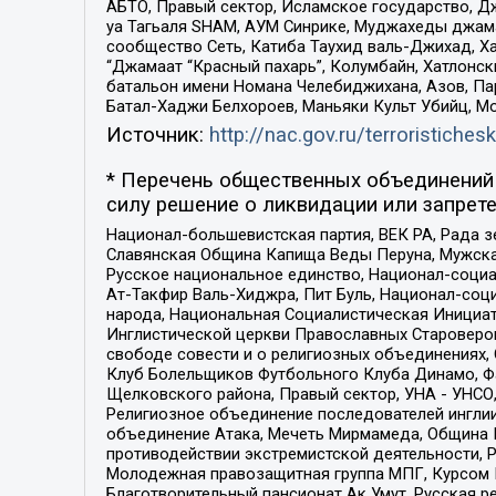
АБТО, Правый сектор, Исламское государство, Д
уа Тагьаля SHAM, АУМ Синрике, Муджахеды джама
сообщество Сеть, Катиба Таухид валь-Джихад, Хай
“Джамаат “Красный пахарь”, Колумбайн, Хатлонск
батальон имени Номана Челебиджихана, Азов, Па
Батал-Хаджи Белхороев, Маньяки Культ Убийц, М
Источник:
http://nac.gov.ru/terroristichesk
* Перечень общественных объединений 
силу решение о ликвидации или запрете
Национал-большевистская партия, ВЕК РА, Рада 
Славянская Община Капища Веды Перуна, Мужская
Русское национальное единство, Национал-социа
Ат-Такфир Валь-Хиджра, Пит Буль, Национал-соц
народа, Национальная Социалистическая Инициат
Инглистической церкви Православных Староверов
свободе совести и о религиозных объединениях,
Клуб Болельщиков Футбольного Клуба Динамо, Фа
Щелковского района, Правый сектор, УНА - УНСО, У
Религиозное объединение последователей инглии
объединение Атака, Мечеть Мирмамеда, Община К
противодействии экстремистской деятельности, 
Молодежная правозащитная группа МПГ, Курсом П
Благотворительный пансионат Ак Умут, Русская ре