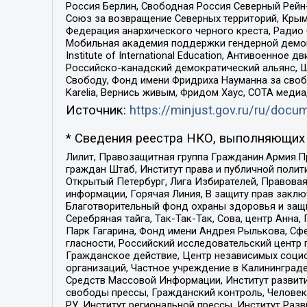
Россия Берлин, Свободная Россия Северный Рейн-В
Союз за возвращение Северных территорий, Крымско
Федерация анархического черного креста, Радио
Мобильная академия поддержки гендерной демократи
Institute of International Education, Антивоенн
Российско-канадский демократический альянс, 
Свободу, Фонд имени Фридриха Науманна за свобо
Karelia, Вернись живым, Фридом Хаус, СОТА меди
Источник:
https://minjust.gov.ru/ru/doc
* Сведения реестра НКО, выполняющих 
Лилит, Правозащитная группа Гражданин.Армия.П
граждан Штаб, Институт права и публичной поли
Открытый Петербург, Лига Избирателей, Правова
информации, Горячая Линия, В защиту прав закл
Благотворительный фонд охраны здоровья и защи
Серебряная тайга, Так-Так-Так, Сова, центр Анн
Парк Гагарина, Фонд имени Андрея Рылькова, Сф
гласности, Российский исследовательский центр 
Гражданское действие, Центр независимых соци
организаций, Частное учреждение в Калининград
Средств Массовой Информации, Институт развити
свободы прессы, Гражданский контроль, Человек
РУ, Институт региональной прессы, Институт Ра