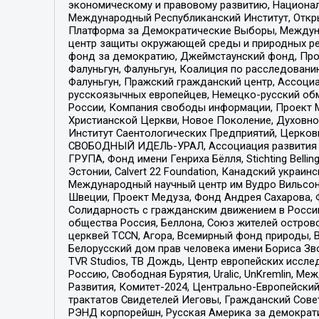
экономическому и правовому развитию, Национ
Международный Республиканский Институт, Откры
Платформа за Демократические Выборы, Междуна
центр защиты окружающей среды и природных ресу
фонд за демократию, Джеймстаунский фонд, Прож
Фалуньгун, Фалуньгун, Коалиция по расследован
Фалуньгун, Пражский гражданский центр, Ассоци
русскоязычных европейцев, Немецко-русский об
России, Компания свободы информации, Проект М
Христианской Церкви, Новое Поколение, Духовн
Институт Саентологических Предприятий, Церков
СВОБОДНЫЙ ИДЕЛЬ-УРАЛ, Ассоциация развития ж
ГРУПА, Фонд имени Генриха Бёлля, Stichting Bellin
Эстонии, Calvert 22 Foundation, Канадский укра
Международный научный центр им Вудро Вильсона
Швеции, Проект Медуза, Фонд Андрея Сахарова, Ф
Солидарность с гражданским движением в России 
общества Россия, Беллона, Союз жителей острово
церквей TCCN, Агора, Всемирный фонд природы, B
Белорусский дом прав человека имени Бориса Зво
TVR Studios, ТВ Дождь, Центр европейских иссл
Россию, Свободная Бурятия, Uralic, UnKremlin, 
Развития, Комитет-2024, Центрально-Европейски
трактатов Свидетелей Иеговы, Гражданский Совет
РЭНД корпорейшн, Русская Америка за демократи