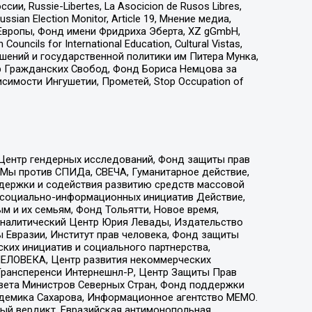
 Russie-Libertes, La Asocicion de Rusos Libres,
an Election Monitor, Article 19, Мнение медиа,
Европы, Фонд имени Фридриха Эберта, XZ gGmbH,
ls for International Education, Cultural Vistas,
ошений и государственной политики им Питера Мунка,
 Гражданских Свобод, Фонд Бориса Немцова за
имости Ингушетии, Прометей, Stop Occupation of
 Центр гендерных исследований, Фонд защиты прав
 Мы против СПИДа, СВЕЧА, Гуманитарное действие,
ддержки и содействия развитию средств массовой
р социально-информационных инициатив Действие,
 и их семьям, Фонд Тольятти, Новое время,
, Аналитический Центр Юрия Левады, Издательство
 Евразии, Институт прав человека, Фонд защиты
ких инициатив и социального партнерства,
ЕЛОВЕКА, Центр развития некоммерческих
 Трансперенси Интернешнл-Р, Центр Защиты Прав
овета Министров Северных Стран, Фонд поддержки
адемика Сахарова, Информационное агентство МЕМО.
ый вердикт, Евразийская антимонопольная