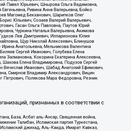
кий Павел Юрьевич, Шнырова Ольга Вадимовна,
 Евгеньевна, Ривина Анна Валерьевна, Бойко
хоев Магомед Бекханович, Шарипков Олег
Борис Юльевич, Созаев Валерий Валерьевич,
тович, Гасан Ольга Павловна, Паутов Юрий
ровна, Чуркина Наталья Валерьевна, Акимова
 Гудков Лев Дмитриевич, Илларионова Юлия
ихайловна, Щур Николай Алексеевич, Блинушов
е Ирина Анатольевна, Мельникова Валентина
Беляев Сергей Иванович, Голубева Елена
ила Залмановна, Кокорина Екатерина Алексеевна,
, Шахова Елена Владимировна, Подузов Сергей
ин Вячеслав Иванович, Шабад Анатолий Ефимович,
вна, Смирнов Владимир Александрович, Вицин
ег Петрович, Полякова Мара Федоровна, Резник
ганизаций, признанных в соответствии с
на, База, Асбат аль-Ансар, Священная война,
ижение Талибан, Исламская партия Туркестана,
Исламский джихад, Аль-Каида, Имарат Кавказ,