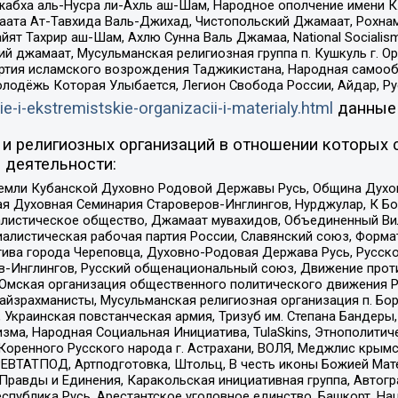
жабха аль-Нусра ли-Ахль аш-Шам, Народное ополчение имени К.
ата Ат-Тавхида Валь-Джихад, Чистопольский Джамаат, Рохнам
ят Тахрир аш-Шам, Ахлю Сунна Валь Джамаа, National Socialism
ий джамаат, Мусульманская религиозная группа п. Кушкуль г. 
ртия исламского возрождения Таджикистана, Народная самооб
олодёжь Которая Улыбается, Легион Свобода России, Айдар, Р
ie-i-ekstremistskie-organizacii-i-materialy.html
данные
и религиозных организаций в отношении которых 
 деятельности:
земли Кубанской Духовно Родовой Державы Русь, Община Духо
 Духовная Семинария Староверов-Инглингов, Нурджулар, К Бо
листическое общество, Джамаат мувахидов, Объединенный Вил
иалистическая рабочая партия России, Славянский союз, Форма
ива города Череповца, Духовно-Родовая Держава Русь, Русск
-Инглингов, Русский общенациональный союз, Движение против
 Омская организация общественного политического движения Р
йзрахманисты, Мусульманская религиозная организация п. Бо
краинская повстанческая армия, Тризуб им. Степана Бандеры, Бр
зма, Народная Социальная Инициатива, TulaSkins, Этнополитич
оренного Русского народа г. Астрахани, ВОЛЯ, Меджлис крымс
РЕВТАТПОД, Артподготовка, Штольц, В честь иконы Божией Мате
равды и Единения, Каракольская инициативная группа, Автогра
спублика Русь, Арестантское уголовное единство, Башкорт, Наци