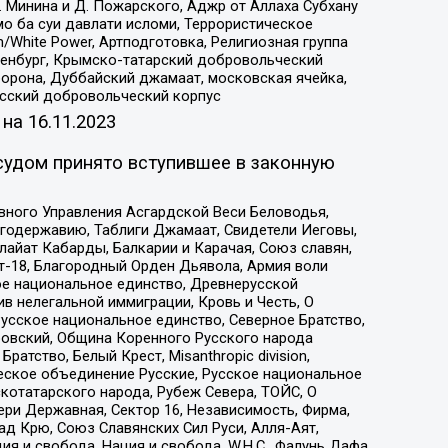
 Минина и Д. Пожарского, Аджр от Аллаха Субхану
о ба суи давлати исломи, Террористическое
/White Power, Артподготовка, Религиозная группа
Оренбург, Крымско-татарский добровольческий
орона, Дуббайский джамаат, московская ячейка,
усский добровольческий корпус
 на
16.11.2023
судом принято вступившее в законную
вного Управления Асгардской Веси Беловодья,
годержавию, Таблиги Джамаат, Свидетели Иеговы,
айат Кабарды, Балкарии и Карачая, Союз славян,
т-18, Благородный Орден Дьявола, Армия воли
ое национальное единство, Древнерусской
 нелегальной иммиграции, Кровь и Честь, О
усское национальное единство, Северное Братство,
ровский, Община Коренного Русского народа
атство, Белый Крест, Misanthropic division,
еское объединение Русские, Русское национальное
котатарского народа, Рубеж Севера, ТОЙС, О
ри Державная, Сектор 16, Независимость, Фирма,
д Крю, Союз Славянских Сил Руси, Алля-Аят,
я и свобода, Нация и свобода, W.H.С., Фалунь Дафа,