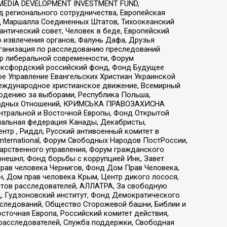
 MEDIA DEVELOPMENT INVESTMENT FUND,
 регионального сотрудничества, Европейская
 Маршалла Соединенных Штатов, Тихоокеанский
нтический совет, Человек в беде, Европейский
 извлечения органов, Фалунь Дафа, Друзья
рганизация по расследованию преследований
тр либеральной современности, Форум
 Оксфордский российский фонд, Фонд Будущее
е Управление Евангельских Христиан Украинской
еждународное христианское движение, Всемирный
людению за выборами, Республика Польша,
народных Отношений, КРИМСЬКА ПРАВОЗАХИСНА
ы Центральной и Восточной Европы, Фонд Открытой
иональная федерация Канады, Декабристы,
тр , Риддл, Русский антивоенный комитет в
nternational, Форум Свободных Народов ПостРоссии,
дарственного управления, Форум гражданского
рнешнл, Фонд борьбы с коррупцией Инк, Завет
прав человека Чернигов, Фонд Дом Прав Человека,
н, Дом прав человека Крым, Центр дикого лосося,
стов расследователей, АЛЛАТРА, За свободную
д, Гудзоновский институт, Фонд Демократического
сследований, Общество Сторожевой башни, Библии и
сточная Европа, Российский комитет действия,
-расследователей, Служба поддержки, Свободная