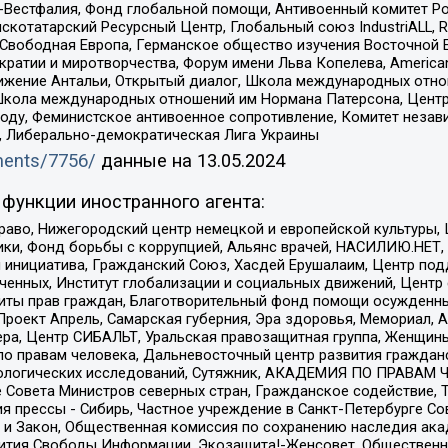
естфалия, Фонд глобальной помощи, Антивоенный комитет России,
татарский Ресурсный Центр, Глобальный союз IndustriALL, Russi
 Свободная Европа, Германское общество изучения Восточной 
и и миротворчества, Форум имени Льва Копелева, American Counci
ое движение Антальи, Открытый диалог, Школа международных отн
Школа международных отношений им Нормана Патерсона, Центр
ду, Феминистское антивоенное сопротивление, Комитет независ
а, Либерально-демократическая Лига Украины
uments/7756/
данные на
13.05.2024
функции иностранного агента:
раво, Нижегородский центр немецкой и европейской культуры,
тики, Фонд борьбы с коррупцией, Альянс врачей, НАСИЛИЮ.НЕТ,
я инициатива, Гражданский Союз, Хасдей Ерушалаим, Центр по
юченных, Институт глобализации и социальных движений, Цент
ты прав граждан, Благотворительный фонд помощи осужденным
а, Проект Апрель, Самарская губерния, Эра здоровья, Мемориал
ера, Центр СИБАЛЬТ, Уральская правозащитная группа, Женщины
по правам человека, Дальневосточный центр развития гражданс
ологических исследований, Сутяжник, АКАДЕМИЯ ПО ПРАВАМ Ч
е Совета Министров северных стран, Гражданское содействие,
я прессы - Сибирь, Частное учреждение в Санкт-Петербурге С
 и Закон, Общественная комиссия по сохранению наследия ак
звития Свободы Информации, Экозащита!-Женсовет, Общественн