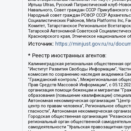
Иртыш Ultras, Русский Патриотический клуб-Нов
Навального, Совет граждан СССР Прикубанского 
Народный совет граждан РСФСР СССР Архангельск
Социалистических Районов, Meta Platforms Inc, 
Комитет, Татарстанское Региональное Всетатар
Татарской Автономной Советской Социалистическ
Красноярского края, Этническое национальное о
Источник:
https://minjust.gov.ru/ru/doc
* Реестр иностранных агентов:
Калининградская региональная общественная организация "Экозащита!-Женсовет", Фонд содействия защите прав и свобод граждан "Общественный вердикт", Фонд "Институт Развития Свободы Информации", Частное учреждение "Информационное агентство МЕМО. РУ", Региональная общественная организация "Общественная комиссия по сохранению наследия академика Сахарова", Фонд поддержки свободы прессы, Санкт-Петербургская общественная правозащитная организация "Гражданский контроль", Межрегиональная общественная организация "Информационно-просветительский центр "Мемориал", Региональный Фонд "Центр Защиты Прав Средств Массовой Информации", с 05.12.2023 Фонд "Центр Защиты Прав Средств массовой информации", Региональная общественная благотворительная организация помощи беженцам и мигрантам "Гражданское содействие", Негосударственное образовательное учреждение дополнительного профессионального образования (повышение квалификации) специалистов "АКАДЕМИЯ ПО ПРАВАМ ЧЕЛОВЕКА", Свердловская региональная общественная организация "Сутяжник", Автономная некоммерческая организация "Центр независимых социологических исследований", Союз общественных объединений "Российский исследовательский центр по правам человека", Региональное общественное учреждение научно-информационный центр "МЕМОРИАЛ", Некоммерческая организация "Фонд защиты гласности", Автономная некоммерческая организация "Институт прав человека", Городская общественная организация "Екатеринбургское общество "МЕМОРИАЛ", Городская общественная организация "Рязанское историко-просветительское и правозащитное общество "Мемориал" (Рязанский Мемориал), Челябинский региональный орган общественной самодеятельности – женское общественное объединение "Женщины Евразии", Челябинский региональный орган общественной самодеятельности "Уральская правозащитная группа", Фонд содействия защите здоровья и социальной справедливости имени Андрея Рылькова, Автономная Некоммерческая Организация "Аналитический Центр Юрия Левады", Автономная некоммерческая организация социальной поддержки населения "Проект Апрель", Региональная общественная организация помощи женщинам и детям, находящимся в кризисной ситуации "Информационно-методический центр "Анна", Фонд содействия развитию массовых коммуникаций и правовому просвещению "Так-так-Так", Фонд содействия устойчивому развитию "Серебряная тайга", Свердловский региональный общественный фонд социальных проектов "Новое время", "Idel.Реалии", Кавказ.Реалии, Крым.Реалии, Телеканал Настоящее Время, Татаро-башкирская служба Радио Свобода (Azatliq Radiosi), Радио Свободная Европа/Радио Свобода (PCE/PC), "Сибирь.Реалии", "Фактограф", Благотворительный фонд помощи осужденным и их семьям, Автономная некоммерческая организация "Институт глобализации и социальных движений", Фонд "В защиту прав заключенных", Частное учреждение "Центр поддержки и содействия развитию средств массовой информации", Пензенский региональный общественный благотворительный фонд "Гражданский союз", "Север.Реалии", Некоммерческая организация Фонд "Правовая инициатива", 