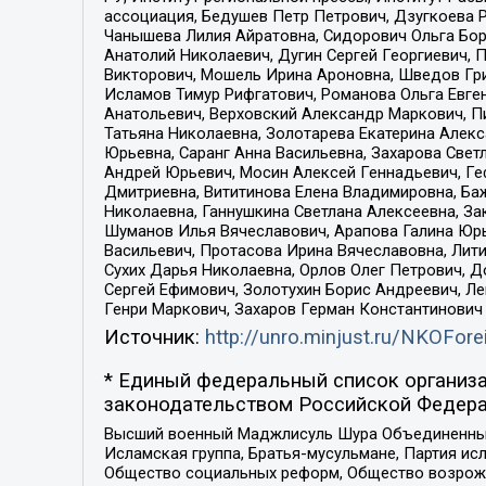
ассоциация, Бедушев Петр Петрович, Дзугкоева 
Чанышева Лилия Айратовна, Сидорович Ольга Бори
Анатолий Николаевич, Дугин Сергей Георгиевич, 
Викторович, Мошель Ирина Ароновна, Шведов Гри
Исламов Тимур Рифгатович, Романова Ольга Евге
Анатольевич, Верховский Александр Маркович, П
Татьяна Николаевна, Золотарева Екатерина Алек
Юрьевна, Саранг Анна Васильевна, Захарова Свет
Андрей Юрьевич, Мосин Алексей Геннадьевич, Ге
Дмитриевна, Вититинова Елена Владимировна, Ба
Николаевна, Ганнушкина Светлана Алексеевна, За
Шуманов Илья Вячеславович, Арапова Галина Юрь
Васильевич, Протасова Ирина Вячеславовна, Лит
Сухих Дарья Николаевна, Орлов Олег Петрович, 
Сергей Ефимович, Золотухин Борис Андреевич, Л
Генри Маркович, Захаров Герман Константинович
Источник:
http://unro.minjust.ru/NKOFore
* Единый федеральный список организа
законодательством Российской Федера
Высший военный Маджлисуль Шура Объединенных с
Исламская группа, Братья-мусульмане, Партия ис
Общество социальных реформ, Общество возрожд