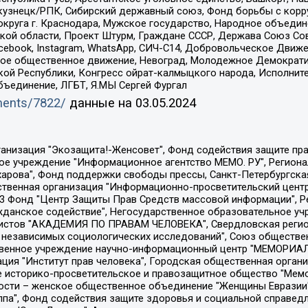
окузнецк/РПК, Сибирский державный союз, Фонд борьбы с кор
округа г. Краснодара, Мужское государство, Народное объедин
ой области, Проект Штурм, Граждане СССР, Держава Союз Сов
Facebook, Instagram, WhatsApp, СИЧ-С14, Добровольческое Движ
ское общественное движение, Невоград, Молодежное Демократ
ой Республики, Конгресс ойрат-калмыцкого народа, Исполнит
бъединение, ЛГБТ, Я.МЫ Сергей Фургал
uments/7822/
данные на
03.05.2024
Общество с ограниченной ответственностью "Радио Свободная Европа/Радио Свобода", Чешское информационное агентство "MEDIUM-ORIENT", Красноярская региональная общественная организация "Мы против СПИДа", Камалягин Денис Николаевич, Маркелов Сергей Евгеньевич, Пономарев Лев Александрович, Савицкая Людмила Алексеевна, Автономная некоммерческая организация "Центр по работе с проблемой насилия "НАСИЛИЮ.НЕТ", Межрегиональный профессиональный союз работников здравоохранения "Альянс врачей", Юридическое лицо, зарегистрированное в Латвийской Республике, SIA "Medusa Project" (регистрационный номер 40103797863, дата регистрации 10.06.2014), Некоммерческая организация "Фонд по борьбе с коррупцией", Автономная некоммерческая организация "Институт права и публичной политики", Баданин Роман Сергеевич, Гликин Максим Александрович, Железнова Мария Михайловна, Лукьянова Юлия Сергеевна, Маетная Елизавета Витальевна, Маняхин Петр Борисович, Чуракова Ольга Владимировна, Ярош Юлия Петровна, Юридическое лицо "The Insider SIA", зарегистрированное в Риге, Латвийская Республика (дата регистрации 26.06.2015), являющееся администратором доменного имени интернет-издания "The Insider SIA", https://theins.ru, Постернак Алексей Евгеньевич, Рубин Михаил Аркадьевич, Анин Роман Александрович, Юридическое лицо Istories fonds, зарегистрированное в Латвийской Республике (регистрационный номер 50008295751, дата регистрации 24.02.2020), Великовский Дмитрий Александрович, Долинина Ирина Николаевна, Мароховская Алеся Алексеевна, Шлейнов Роман Юрьевич, Шмагун Олеся Валентиновна, Общество с ограниченной ответственностью "Альтаир 2021", Общество с ограниченной ответственностью "Вега 2021", Общество с ограниченной ответственностью "Главный редактор 2021", Общество с ограниченной ответственностью "Ромашки монолит", Важенков Артем Валерьевич, Ивановская областная общественная организация "Центр гендерных исследований", Гурман Юрий Альбертович, Медиапроект "ОВД-Инфо", Егоров Владимир Владимирович, Жилинский Владимир Александрович, Общество с ограниченной ответственностью "ЗП", Иванова София Юрьевна, Карезина Инна Павловна, Кильтау Екатерина Викторовна, Петров Алексей Викторович, Пискунов Сергей Евгеньевич, Смирнов Сергей Сергеевич, Тихонов Михаил Сергеевич, Общество с ограниченной ответственностью "ЖУРНАЛИСТ-ИНОСТРАННЫЙ АГЕНТ", Арапова Галина Юрьевна, Вольтская Татьяна Анатольевна, Американская компания "Mason G.E.S. Anonymous Foundation" (США), являющаяся владельцем интернет-издания https://mnews.world/, Компания "Stichting Bellingcat", зарегистрированная в Нидерландах (дата регистрации 11.07.2018), Захаров Андрей Вячеславович, Клепиковская Екатерина Дмитриевна, Общество с ограниченной ответственностью "МЕМО", Перл Роман Александрович, Симонов Евгений Алексеевич, Соловьева Елена Анатольевна, Сотников Даниил Владимирович, Сурначева Елизавета Дмитриевна, Автономная некоммерческая организация по защите прав человека и информированию населения "Якутия – Наше Мнение", Общество с ограниченной ответственностью "Москоу диджитал медиа", с 26.01.2023 Общество с ограниченной ответственностью "Чайка Белые сады", Ветошкина Валерия Валерьевна, Заговора Максим Александрович, Межрегиональное общественное движение "Российская ЛГБТ - сеть", Оленичев Максим Владимирович, Павлов Иван Юрьевич, Скворцова Елена Сергеевна, Общество с ограниченной ответственностью "Как бы инагент", Кочетков Игорь Викторович, Общество с ограниченной ответственностью "Честные выборы", Еланчик Олег Александрович, Общество с ограниченной ответственностью "Нобелевский призыв", Гималова Регина Эмилевна, Григорьев Андрей Валерьевич, Григорьева Алина Александровна, Ассоциация по содействию защите прав призывников, альтернативнослужащих и военнослужащих "Правозащитная группа "Гражданин.Армия.Право", Хисамова Регина Фаритовна, Автономная некоммерческая организация по реализа