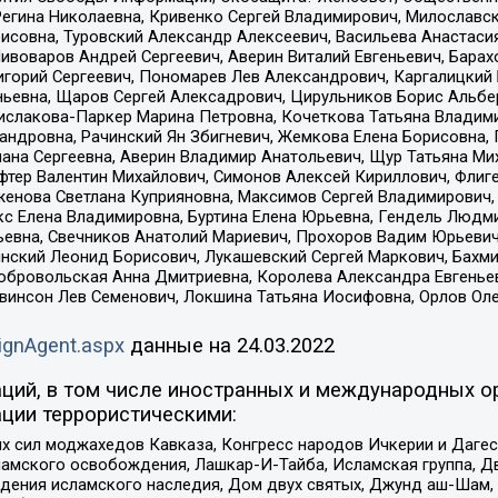
Регина Николаевна, Кривенко Сергей Владимирович, Милославс
совна, Туровский Александр Алексеевич, Васильева Анастасия
Пивоваров Андрей Сергеевич, Аверин Виталий Евгеньевич, Бара
горий Сергеевич, Пономарев Лев Александрович, Каргалицкий 
ньевна, Щаров Сергей Алексадрович, Цирульников Борис Альбер
ислакова-Паркер Марина Петровна, Кочеткова Татьяна Владими
сандровна, Рачинский Ян Збигневич, Жемкова Елена Борисовна,
лана Сергеевна, Аверин Владимир Анатольевич, Щур Татьяна М
фтер Валентин Михайлович, Симонов Алексей Кириллович, Флиг
женова Светлана Куприяновна, Максимов Сергей Владимирович, 
кс Елена Владимировна, Буртина Елена Юрьевна, Гендель Людм
евна, Свечников Анатолий Мариевич, Прохоров Вадим Юрьевич
инский Леонид Борисович, Лукашевский Сергей Маркович, Бахм
Добровольская Анна Дмитриевна, Королева Александра Евгенье
евинсон Лев Семенович, Локшина Татьяна Иосифовна, Орлов Ол
ignAgent.aspx
данные на
24.03.2022
ций, в том числе иностранных и международных ор
ции террористическими:
ил моджахедов Кавказа, Конгресс народов Ичкерии и Дагеста
ламского освобождения, Лашкар-И-Тайба, Исламская группа, Дв
ения исламского наследия, Дом двух святых, Джунд аш-Шам, 