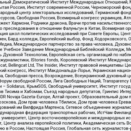
альный Демократический Институт Международных Отношений,
тая Россия, Институт современной России, Черноморский фонд
родный центр электоральных исследований, Германский фонд
рсов, Свободная Россия, Всемирный конгресс украинцев, Атла
ект Хармони, Родники дракона, Врачи против насильственного
ию преследования в отношении Фалуньгун в Китае, Всемирная о
ация школ политических исследований при Совете Европы, Цен
мен, Бард колледж, Европейский выбор, Фонд Ходорковского,
едиа, Международное партнерство за права человека, Духовно
ое Учебное Заведение Международный Библейский Колледж, М
ь Духовной Технологии, Европейская сеть организаций по наб
урналистики, IStories fonds, Королевский Институт Между
gcat, Bellingcat Ltd, The Insider, Институт правовой инициатив
инский конгресс, Институт Макдональда-Лорье, Украинская нац
, Свободная пресса, Возрождение, Всеукраинский духовный цен
орум свободной России, Лига Свободных Наций, Transparеncy I
– Solidarus, КрымSOS, Свободный университет, Институт госу
в Тисима и Хабомаи, Съезд народных депутатов, Гринпис Инте
DR Novaja Gazeta-Europe, Алтай проект, Образовательный дом 
зскова, Дом прав человека Тбилиси, Дом прав человека Ерева
едований им Вилфрида Мартенса, Сетевое объединение журнали
Международная федерация транспортных рабочих, ИстЧам Финлан
й университет, Центр восточноевропейских и международных и
, Центр анализа европейской политики, Академическая сеть Во
ю в России, Настоящая Россия, Глобальная сеть журналистов