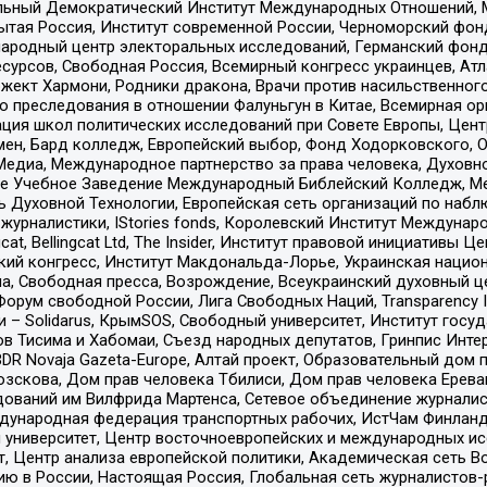
альный Демократический Институт Международных Отношений,
тая Россия, Институт современной России, Черноморский фонд
родный центр электоральных исследований, Германский фонд
рсов, Свободная Россия, Всемирный конгресс украинцев, Атла
ект Хармони, Родники дракона, Врачи против насильственного
ию преследования в отношении Фалуньгун в Китае, Всемирная о
ация школ политических исследований при Совете Европы, Цен
мен, Бард колледж, Европейский выбор, Фонд Ходорковского,
едиа, Международное партнерство за права человека, Духовно
ое Учебное Заведение Международный Библейский Колледж, М
ь Духовной Технологии, Европейская сеть организаций по наб
урналистики, IStories fonds, Королевский Институт Между
gcat, Bellingcat Ltd, The Insider, Институт правовой инициатив
инский конгресс, Институт Макдональда-Лорье, Украинская нац
, Свободная пресса, Возрождение, Всеукраинский духовный цен
орум свободной России, Лига Свободных Наций, Transparеncy I
– Solidarus, КрымSOS, Свободный университет, Институт госу
в Тисима и Хабомаи, Съезд народных депутатов, Гринпис Инте
DR Novaja Gazeta-Europe, Алтай проект, Образовательный дом 
зскова, Дом прав человека Тбилиси, Дом прав человека Ерева
едований им Вилфрида Мартенса, Сетевое объединение журнали
Международная федерация транспортных рабочих, ИстЧам Финлан
й университет, Центр восточноевропейских и международных и
, Центр анализа европейской политики, Академическая сеть Во
ю в России, Настоящая Россия, Глобальная сеть журналистов