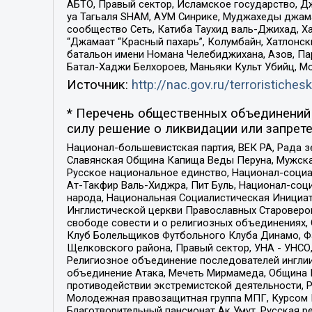
АБТО, Правый сектор, Исламское государство, Д
уа Тагьаля SHAM, АУМ Синрике, Муджахеды джама
сообщество Сеть, Катиба Таухид валь-Джихад, Хай
“Джамаат “Красный пахарь”, Колумбайн, Хатлонск
батальон имени Номана Челебиджихана, Азов, Па
Батал-Хаджи Белхороев, Маньяки Культ Убийц, М
Источник:
http://nac.gov.ru/terroristichesk
* Перечень общественных объединений 
силу решение о ликвидации или запрете
Национал-большевистская партия, ВЕК РА, Рада 
Славянская Община Капища Веды Перуна, Мужская
Русское национальное единство, Национал-социа
Ат-Такфир Валь-Хиджра, Пит Буль, Национал-соц
народа, Национальная Социалистическая Инициат
Инглистической церкви Православных Староверов
свободе совести и о религиозных объединениях,
Клуб Болельщиков Футбольного Клуба Динамо, Фа
Щелковского района, Правый сектор, УНА - УНСО, У
Религиозное объединение последователей инглии
объединение Атака, Мечеть Мирмамеда, Община К
противодействии экстремистской деятельности, 
Молодежная правозащитная группа МПГ, Курсом П
Благотворительный пансионат Ак Умут, Русская ре