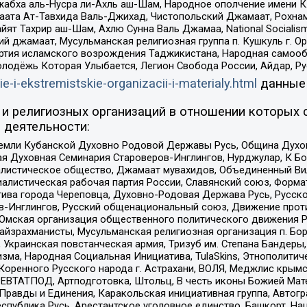
жабха аль-Нусра ли-Ахль аш-Шам, Народное ополчение имени К.
ата Ат-Тавхида Валь-Джихад, Чистопольский Джамаат, Рохнам
ят Тахрир аш-Шам, Ахлю Сунна Валь Джамаа, National Socialism
ий джамаат, Мусульманская религиозная группа п. Кушкуль г. 
ртия исламского возрождения Таджикистана, Народная самооб
олодёжь Которая Улыбается, Легион Свобода России, Айдар, Р
ie-i-ekstremistskie-organizacii-i-materialy.html
данные
и религиозных организаций в отношении которых 
 деятельности:
земли Кубанской Духовно Родовой Державы Русь, Община Духо
 Духовная Семинария Староверов-Инглингов, Нурджулар, К Бо
листическое общество, Джамаат мувахидов, Объединенный Вил
иалистическая рабочая партия России, Славянский союз, Форма
ива города Череповца, Духовно-Родовая Держава Русь, Русск
-Инглингов, Русский общенациональный союз, Движение против
 Омская организация общественного политического движения Р
йзрахманисты, Мусульманская религиозная организация п. Бо
краинская повстанческая армия, Тризуб им. Степана Бандеры, Бр
зма, Народная Социальная Инициатива, TulaSkins, Этнополитич
оренного Русского народа г. Астрахани, ВОЛЯ, Меджлис крымс
РЕВТАТПОД, Артподготовка, Штольц, В честь иконы Божией Мате
равды и Единения, Каракольская инициативная группа, Автогра
спублика Русь, Арестантское уголовное единство, Башкорт, Наци