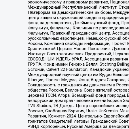
экономическому и правовому развитию, Национ
Международный Республиканский Институт, Откры
Платформа за Демократические Выборы, Междуна
центр защиты окружающей среды и природных ресу
фонд за демократию, Джеймстаунский фонд, Прож
Фалуньгун, Фалуньгун, Коалиция по расследован
Фалуньгун, Пражский гражданский центр, Ассоци
русскоязычных европейцев, Немецко-русский об
России, Компания свободы информации, Проект М
Христианской Церкви, Новое Поколение, Духовн
Институт Саентологических Предприятий, Церков
СВОБОДНЫЙ ИДЕЛЬ-УРАЛ, Ассоциация развития ж
ГРУПА, Фонд имени Генриха Бёлля, Stichting Bellin
Эстонии, Calvert 22 Foundation, Канадский укра
Международный научный центр им Вудро Вильсона
Швеции, Проект Медуза, Фонд Андрея Сахарова, Ф
Солидарность с гражданским движением в России 
общества Россия, Беллона, Союз жителей острово
церквей TCCN, Агора, Всемирный фонд природы, B
Белорусский дом прав человека имени Бориса Зво
TVR Studios, ТВ Дождь, Центр европейских иссл
Россию, Свободная Бурятия, Uralic, UnKremlin, 
Развития, Комитет-2024, Центрально-Европейски
трактатов Свидетелей Иеговы, Гражданский Совет
РЭНД корпорейшн, Русская Америка за демократи