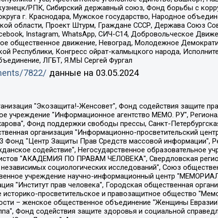
окузнецк/РПК, Сибирский державный союз, Фонд борьбы с кор
округа г. Краснодара, Мужское государство, Народное объедин
ой области, Проект Штурм, Граждане СССР, Держава Союз Сов
Facebook, Instagram, WhatsApp, СИЧ-С14, Добровольческое Движ
ское общественное движение, Невоград, Молодежное Демократ
ой Республики, Конгресс ойрат-калмыцкого народа, Исполнит
бъединение, ЛГБТ, Я.МЫ Сергей Фургал
uments/7822/
данные на
03.05.2024
Общество с ограниченной ответственностью "Радио Свободная Европа/Радио Свобода", Чешское информационное агентство "MEDIUM-ORIENT", Красноярская региональная общественная организация "Мы против СПИДа", Камалягин Денис Николаевич, Маркелов Сергей Евгеньевич, Пономарев Лев Александрович, Савицкая Людмила Алексеевна, Автономная некоммерческая организация "Центр по работе с проблемой насилия "НАСИЛИЮ.НЕТ", Межрегиональный профессиональный союз работников здравоохранения "Альянс врачей", Юридическое лицо, зарегистрированное в Латвийской Республике, SIA "Medusa Project" (регистрационный номер 40103797863, дата регистрации 10.06.2014), Некоммерческая организация "Фонд по борьбе с коррупцией", Автономная некоммерческая организация "Институт права и публичной политики", Баданин Роман Сергеевич, Гликин Максим Александрович, Железнова Мария Михайловна, Лукьянова Юлия Сергеевна, Маетная Елизавета Витальевна, Маняхин Петр Борисович, Чуракова Ольга Владимировна, Ярош Юлия Петровна, Юридическое лицо "The Insider SIA", зарегистрированное в Риге, Латвийская Республика (дата регистрации 26.06.2015), являющееся администратором доменного имени интернет-издания "The Insider SIA", https://theins.ru, Постернак Алексей Евгеньевич, Рубин Михаил Аркадьевич, Анин Роман Александрович, Юридическое лицо Istories fonds, зарегистрированное в Латвийской Республике (регистрационный номер 50008295751, дата регистрации 24.02.2020), Великовский Дмитрий Александрович, Долинина Ирина Николаевна, Мароховская Алеся Алексеевна, Шлейнов Роман Юрьевич, Шмагун Олеся Валентиновна, Общество с ограниченной ответственностью "Альтаир 2021", Общество с ограниченной ответственностью "Вега 2021", Общество с ограниченной ответственностью "Главный редактор 2021", Общество с ограниченной ответственностью "Ромашки монолит", Важенков Артем Валерьевич, Ивановская областная общественная организация "Центр гендерных исследований", Гурман Юрий Альбертович, Медиапроект "ОВД-Инфо", Егоров Владимир Владимирович, Жилинский Владимир Александрович, Общество с ограниченной ответственностью "ЗП", Иванова София Юрьевна, Карезина Инна Павловна, Кильтау Екатерина Викторовна, Петров Алексей Викторович, Пискунов Сергей Евгеньевич, Смирнов Сергей Сергеевич, Тихонов Михаил Сергеевич, Общество с ограниченной ответственностью "ЖУРНАЛИСТ-ИНОСТРАННЫЙ АГЕНТ", Арапова Галина Юрьевна, Вольтская Татьяна Анатольевна, Американская компания "Mason G.E.S. Anonymous Foundation" (США), являющаяся владельцем интернет-издания https://mnews.world/, Компания "Stichting Bellingcat", зарегистрированная в Нидерландах (дата регистрации 11.07.2018), Захаров Андрей Вячеславович, Клепиковская Екатерина Дмитриевна, Общество с ограниченной ответственностью "МЕМО", Перл Роман Александрович, Симонов Евгений Алексеевич, Соловьева Елена Анатольевна, Сотников Даниил Владимирович, Сурначева Елизавета Дмитриевна, Автономная некоммерческая организация по защите прав человека и информированию населения "Якутия – Наше Мнение", Общество с ограниченной ответственностью "Москоу диджитал медиа", с 26.01.2023 Общество с ограниченной ответственностью "Чайка Белые сады", Ветошкина Валерия Валерьевна, Заговора Максим Александрович, Межрегиональное общественное движение "Российская ЛГБТ - сеть", Оленичев Максим Владимирович, Павлов Иван Юрьевич, Скворцова Елена Сергеевна, Общество с ограниченной ответственностью "Как бы инагент", Кочетков Игорь Викторович, Общество с ограниченной ответственностью "Честные выборы", Еланчик Олег Александрович, Общество с ограниченной ответственностью "Нобелевский призыв", Гималова Регина Эмилевна, Григорьев Андрей Валерьевич, Григорьева Алина Александровна, Ассоциация по содействию защите прав призывников, альтернативнослужащих и военнослужащих "Правозащитная группа "Гражданин.Армия.Право", Хисамова Регина Фаритовна, Автономная некоммерческая организация по реализа