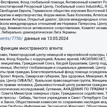
естфалия, Фонд глобальной помощи, Антивоенный комитет России,
татарский Ресурсный Центр, Глобальный союз IndustriALL, Russi
 Свободная Европа, Германское общество изучения Восточной 
и и миротворчества, Форум имени Льва Копелева, American Counci
ое движение Антальи, Открытый диалог, Школа международных отн
Школа международных отношений им Нормана Патерсона, Центр
ду, Феминистское антивоенное сопротивление, Комитет независ
а, Либерально-демократическая Лига Украины
uments/7756/
данные на
13.05.2024
функции иностранного агента:
раво, Нижегородский центр немецкой и европейской культуры,
тики, Фонд борьбы с коррупцией, Альянс врачей, НАСИЛИЮ.НЕТ,
я инициатива, Гражданский Союз, Хасдей Ерушалаим, Центр по
юченных, Институт глобализации и социальных движений, Цент
ты прав граждан, Благотворительный фонд помощи осужденным
а, Проект Апрель, Самарская губерния, Эра здоровья, Мемориал
ера, Центр СИБАЛЬТ, Уральская правозащитная группа, Женщины
по правам человека, Дальневосточный центр развития гражданс
ологических исследований, Сутяжник, АКАДЕМИЯ ПО ПРАВАМ Ч
е Совета Министров северных стран, Гражданское содействие,
я прессы - Сибирь, Частное учреждение в Санкт-Петербурге С
 и Закон, Общественная комиссия по сохранению наследия ак
звития Свободы Информации, Экозащита!-Женсовет, Общественн