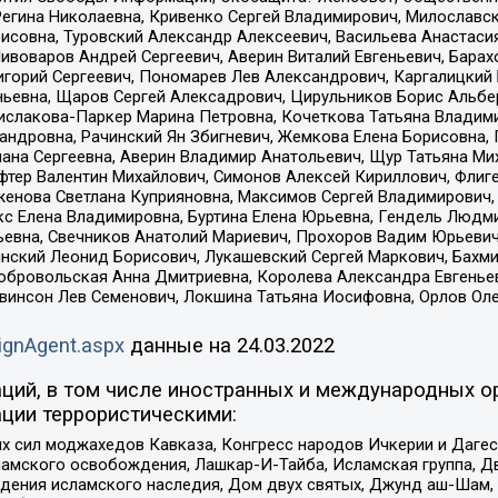
Регина Николаевна, Кривенко Сергей Владимирович, Милославс
совна, Туровский Александр Алексеевич, Васильева Анастасия
Пивоваров Андрей Сергеевич, Аверин Виталий Евгеньевич, Бара
горий Сергеевич, Пономарев Лев Александрович, Каргалицкий 
ньевна, Щаров Сергей Алексадрович, Цирульников Борис Альбер
ислакова-Паркер Марина Петровна, Кочеткова Татьяна Владими
сандровна, Рачинский Ян Збигневич, Жемкова Елена Борисовна,
лана Сергеевна, Аверин Владимир Анатольевич, Щур Татьяна М
фтер Валентин Михайлович, Симонов Алексей Кириллович, Флиг
женова Светлана Куприяновна, Максимов Сергей Владимирович, 
кс Елена Владимировна, Буртина Елена Юрьевна, Гендель Людм
евна, Свечников Анатолий Мариевич, Прохоров Вадим Юрьевич
инский Леонид Борисович, Лукашевский Сергей Маркович, Бахм
Добровольская Анна Дмитриевна, Королева Александра Евгенье
евинсон Лев Семенович, Локшина Татьяна Иосифовна, Орлов Ол
ignAgent.aspx
данные на
24.03.2022
ций, в том числе иностранных и международных ор
ции террористическими:
ил моджахедов Кавказа, Конгресс народов Ичкерии и Дагеста
ламского освобождения, Лашкар-И-Тайба, Исламская группа, Дв
ения исламского наследия, Дом двух святых, Джунд аш-Шам, 