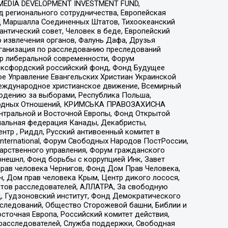
 MEDIA DEVELOPMENT INVESTMENT FUND,
 регионального сотрудничества, Европейская
 Маршалла Соединенных Штатов, Тихоокеанский
нтический совет, Человек в беде, Европейский
 извлечения органов, Фалунь Дафа, Друзья
рганизация по расследованию преследований
тр либеральной современности, Форум
 Оксфордский российский фонд, Фонд Будущее
е Управление Евангельских Христиан Украинской
еждународное христианское движение, Всемирный
людению за выборами, Республика Польша,
народных Отношений, КРИМСЬКА ПРАВОЗАХИСНА
ы Центральной и Восточной Европы, Фонд Открытой
иональная федерация Канады, Декабристы,
тр , Риддл, Русский антивоенный комитет в
nternational, Форум Свободных Народов ПостРоссии,
дарственного управления, Форум гражданского
рнешнл, Фонд борьбы с коррупцией Инк, Завет
прав человека Чернигов, Фонд Дом Прав Человека,
н, Дом прав человека Крым, Центр дикого лосося,
стов расследователей, АЛЛАТРА, За свободную
д, Гудзоновский институт, Фонд Демократического
сследований, Общество Сторожевой башни, Библии и
сточная Европа, Российский комитет действия,
-расследователей, Служба поддержки, Свободная