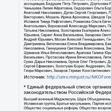
ассоциация, Бедушев Петр Петрович, Дзугкоева 
Чанышева Лилия Айратовна, Сидорович Ольга Бори
Анатолий Николаевич, Дугин Сергей Георгиевич, 
Викторович, Мошель Ирина Ароновна, Шведов Гри
Исламов Тимур Рифгатович, Романова Ольга Евге
Анатольевич, Верховский Александр Маркович, П
Татьяна Николаевна, Золотарева Екатерина Алек
Юрьевна, Саранг Анна Васильевна, Захарова Свет
Андрей Юрьевич, Мосин Алексей Геннадьевич, Ге
Дмитриевна, Вититинова Елена Владимировна, Ба
Николаевна, Ганнушкина Светлана Алексеевна, За
Шуманов Илья Вячеславович, Арапова Галина Юрь
Васильевич, Протасова Ирина Вячеславовна, Лит
Сухих Дарья Николаевна, Орлов Олег Петрович, 
Сергей Ефимович, Золотухин Борис Андреевич, Л
Генри Маркович, Захаров Герман Константинович
Источник:
http://unro.minjust.ru/NKOFore
* Единый федеральный список организа
законодательством Российской Федера
Высший военный Маджлисуль Шура Объединенных с
Исламская группа, Братья-мусульмане, Партия ис
Общество социальных реформ, Общество возрожд