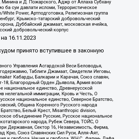
 Минина и Д. Пожарского, Аджр от Аллаха Субхану
о ба суи давлати исломи, Террористическое
/White Power, Артподготовка, Религиозная группа
Оренбург, Крымско-татарский добровольческий
орона, Дуббайский джамаат, московская ячейка,
усский добровольческий корпус
 на
16.11.2023
судом принято вступившее в законную
вного Управления Асгардской Веси Беловодья,
годержавию, Таблиги Джамаат, Свидетели Иеговы,
айат Кабарды, Балкарии и Карачая, Союз славян,
т-18, Благородный Орден Дьявола, Армия воли
ое национальное единство, Древнерусской
 нелегальной иммиграции, Кровь и Честь, О
усское национальное единство, Северное Братство,
ровский, Община Коренного Русского народа
атство, Белый Крест, Misanthropic division,
еское объединение Русские, Русское национальное
котатарского народа, Рубеж Севера, ТОЙС, О
ри Державная, Сектор 16, Независимость, Фирма,
д Крю, Союз Славянских Сил Руси, Алля-Аят,
я и свобода, Нация и свобода, W.H.С., Фалунь Дафа,