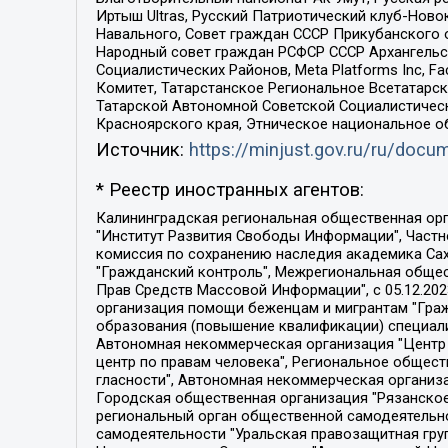
Иртыш Ultras, Русский Патриотический клуб-Нов
Навального, Совет граждан СССР Прикубанского 
Народный совет граждан РСФСР СССР Архангельск
Социалистических Районов, Meta Platforms Inc, 
Комитет, Татарстанское Региональное Всетатар
Татарской Автономной Советской Социалистическ
Красноярского края, Этническое национальное о
Источник:
https://minjust.gov.ru/ru/doc
* Реестр иностранных агентов:
Калининградская региональная общественная организация "Экозащита!-Женсовет", Фонд содействия защите прав и свобод граждан "Общественный вердикт", Фонд "Институт Развития Свободы Информации", Частное учреждение "Информационное агентство МЕМО. РУ", Региональная общественная организация "Общественная комиссия по сохранению наследия академика Сахарова", Фонд поддержки свободы прессы, Санкт-Петербургская общественная правозащитная организация "Гражданский контроль", Межрегиональная общественная организация "Информационно-просветительский центр "Мемориал", Региональный Фонд "Центр Защиты Прав Средств Массовой Информации", с 05.12.2023 Фонд "Центр Защиты Прав Средств массовой информации", Региональная общественная благотворительная организация помощи беженцам и мигрантам "Гражданское содействие", Негосударственное образовательное учреждение дополнительного профессионального образования (повышение квалификации) специалистов "АКАДЕМИЯ ПО ПРАВАМ ЧЕЛОВЕКА", Свердловская региональная общественная организация "Сутяжник", Автономная некоммерческая организация "Центр независимых социологических исследований", Союз общественных объединений "Российский исследовательский центр по правам человека", Региональное общественное учреждение научно-информационный центр "МЕМОРИАЛ", Некоммерческая организация "Фонд защиты гласности", Автономная некоммерческая организация "Институт прав человека", Городская общественная организация "Екатеринбургское общество "МЕМОРИАЛ", Городская общественная организация "Рязанское историко-просветительское и правозащитное общество "Мемориал" (Рязанский Мемориал), Челябинский региональный орган общественной самодеятельности – женское общественное объединение "Женщины Евразии", Челябинский региональный орган общественной самодеятельности "Уральская правозащитная группа", Фонд содействия защите здоровья и социальной справедливости имени Андрея Рылькова, Автономная Некоммерческая Организация "Аналитический Центр Юрия Левады", Автономная некоммерческая организация социальной поддержки населения "Проект Апрель", Региональная общественная организация помощи женщинам и детям, находящимся в кризисной ситуации "Информационно-методический центр "Анна", Фонд содействия развитию массовых коммуникаций и правовому просвещению "Так-так-Так", Фонд содействия устойчивому развитию "Серебряная тайга", Свердловский региональный общественный фонд социальных проектов "Новое время", "Idel.Реалии", Кавказ.Реалии, Крым.Реалии, Телеканал Настоящее Время, Татаро-башкирская служба Радио Свобода (Azatliq Radiosi), Радио Свободная Европа/Радио Свобода (PCE/PC), "Сибирь.Реалии", "Фактограф", Благотворительный фонд помощи осужденным и их семьям, Автономная некоммерческая организация "Институт глобализации и социальных движений", Фонд "В защиту прав заключенных", Частное учреждение "Центр поддержки и содействия развитию средств массовой информации", Пензенский региональный общественный благотворительный фонд "Гражданский союз", "Север.Реалии", Некоммерческая организация Фонд "Правовая инициатива", 