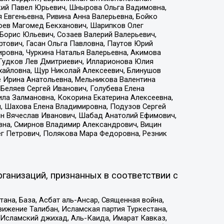
кий Павел Юрьевич, Шнырова Ольга Вадимовна,
 Евгеньевна, Ривина Анна Валерьевна, Бойко
хоев Магомед Бекханович, Шарипков Олег
Борис Юльевич, Созаев Валерий Валерьевич,
тович, Гасан Ольга Павловна, Паутов Юрий
ровна, Чуркина Наталья Валерьевна, Акимова
 Гудков Лев Дмитриевич, Илларионова Юлия
ихайловна, Щур Николай Алексеевич, Блинушов
е Ирина Анатольевна, Мельникова Валентина
Беляев Сергей Иванович, Голубева Елена
ила Залмановна, Кокорина Екатерина Алексеевна,
, Шахова Елена Владимировна, Подузов Сергей
ин Вячеслав Иванович, Шабад Анатолий Ефимович,
вна, Смирнов Владимир Александрович, Вицин
ег Петрович, Полякова Мара Федоровна, Резник
ганизаций, признанных в соответствии с
на, База, Асбат аль-Ансар, Священная война,
ижение Талибан, Исламская партия Туркестана,
Исламский джихад, Аль-Каида, Имарат Кавказ,