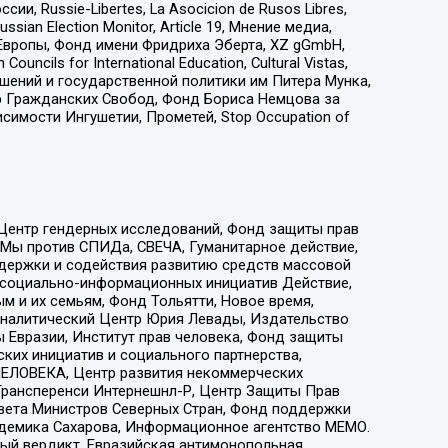
 Russie-Libertes, La Asocicion de Rusos Libres,
an Election Monitor, Article 19, Мнение медиа,
Европы, Фонд имени Фридриха Эберта, XZ gGmbH,
ls for International Education, Cultural Vistas,
ошений и государственной политики им Питера Мунка,
 Гражданских Свобод, Фонд Бориса Немцова за
имости Ингушетии, Прометей, Stop Occupation of
 Центр гендерных исследований, Фонд защиты прав
 Мы против СПИДа, СВЕЧА, Гуманитарное действие,
ддержки и содействия развитию средств массовой
р социально-информационных инициатив Действие,
 и их семьям, Фонд Тольятти, Новое время,
, Аналитический Центр Юрия Левады, Издательство
 Евразии, Институт прав человека, Фонд защиты
ких инициатив и социального партнерства,
ЕЛОВЕКА, Центр развития некоммерческих
 Трансперенси Интернешнл-Р, Центр Защиты Прав
овета Министров Северных Стран, Фонд поддержки
адемика Сахарова, Информационное агентство МЕМО.
ый вердикт, Евразийская антимонопольная