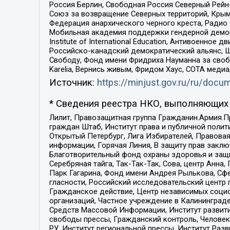
Россия Берлин, Свободная Россия Северный Рейн-В
Союз за возвращение Северных территорий, Крымско
Федерация анархического черного креста, Радио
Мобильная академия поддержки гендерной демократи
Institute of International Education, Антивоенн
Российско-канадский демократический альянс, 
Свободу, Фонд имени Фридриха Науманна за свобо
Karelia, Вернись живым, Фридом Хаус, СОТА меди
Источник:
https://minjust.gov.ru/ru/doc
* Сведения реестра НКО, выполняющих 
Лилит, Правозащитная группа Гражданин.Армия.П
граждан Штаб, Институт права и публичной поли
Открытый Петербург, Лига Избирателей, Правова
информации, Горячая Линия, В защиту прав закл
Благотворительный фонд охраны здоровья и защи
Серебряная тайга, Так-Так-Так, Сова, центр Анн
Парк Гагарина, Фонд имени Андрея Рылькова, Сф
гласности, Российский исследовательский центр 
Гражданское действие, Центр независимых соци
организаций, Частное учреждение в Калининград
Средств Массовой Информации, Институт развити
свободы прессы, Гражданский контроль, Человек
РУ, Институт региональной прессы, Институт Ра