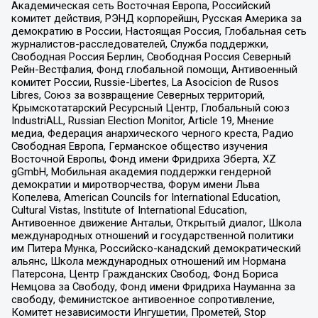
Академическая сеть Восточная Европа, Российский
комитет действия, РЭНД корпорейшн, Русская Америка за
демократию в России, Настоящая Россия, Глобальная сеть
журналистов-расследователей, Служба поддержки,
Свободная Россия Берлин, Свободная Россия Северный
Рейн-Вестфалия, Фонд глобальной помощи, Антивоенный
комитет России, Russie-Libertes, La Asocicion de Rusos
Libres, Союз за возвращение Северных территорий,
Крымскотатарский Ресурсный Центр, Глобальный союз
IndustriALL, Russian Election Monitor, Article 19, Мнение
медиа, Федерация анархического черного креста, Радио
Свободная Европа, Германское общество изучения
Восточной Европы, Фонд имени Фридриха Эберта, XZ
gGmbH, Мобильная академия поддержки гендерной
демократии и миротворчества, Форум имени Льва
Копелева, American Councils for International Education,
Cultural Vistas, Institute of International Education,
Антивоенное движение Антальи, Открытый диалог, Школа
международных отношений и государственной политики
им Питера Мунка, Российско-канадский демократический
альянс, Школа международных отношений им Нормана
Патерсона, Центр Гражданских Свобод, Фонд Бориса
Немцова за Свободу, Фонд имени Фридриха Науманна за
свободу, Феминистское антивоенное сопротивление,
Комитет независимости Ингушетии, Прометей, Stop