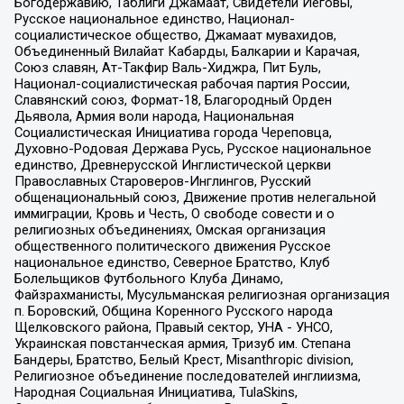
Богодержавию, Таблиги Джамаат, Свидетели Иеговы,
Русское национальное единство, Национал-
социалистическое общество, Джамаат мувахидов,
Объединенный Вилайат Кабарды, Балкарии и Карачая,
Союз славян, Ат-Такфир Валь-Хиджра, Пит Буль,
Национал-социалистическая рабочая партия России,
Славянский союз, Формат-18, Благородный Орден
Дьявола, Армия воли народа, Национальная
Социалистическая Инициатива города Череповца,
Духовно-Родовая Держава Русь, Русское национальное
единство, Древнерусской Инглистической церкви
Православных Староверов-Инглингов, Русский
общенациональный союз, Движение против нелегальной
иммиграции, Кровь и Честь, О свободе совести и о
религиозных объединениях, Омская организация
общественного политического движения Русское
национальное единство, Северное Братство, Клуб
Болельщиков Футбольного Клуба Динамо,
Файзрахманисты, Мусульманская религиозная организация
п. Боровский, Община Коренного Русского народа
Щелковского района, Правый сектор, УНА - УНСО,
Украинская повстанческая армия, Тризуб им. Степана
Бандеры, Братство, Белый Крест, Misanthropic division,
Религиозное объединение последователей инглиизма,
Народная Социальная Инициатива, TulaSkins,