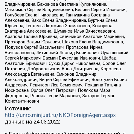
Владимировна, Баженова Светлана Куприяновна,
Максимов Сергей Владимирович, Беляев Сергей Иванович,
Голубева Елена Николаевна, Ганнушкина Светлана
Алексеевна, Закс Елена Владимировна, Буртина Елена
Юрьевна, Гендель Людмила Залмановна, Кокорина
Екатерина Алексеевна, Шуманов Илья Вячеславович,
Арапова Галина Юрьевна, Свечников Анатолий Мариевич,
Прохоров Вадим Юрьевич, Шахова Елена Владимировна,
Подузов Сергей Васильевич, Протасова Ирина
Вячеславовна, Литинский Леонид Борисович, Лукашевский
Сергей Маркович, Бахмин Вячеслав Иванович, Шабад
Анатолий Ефимович, Сухих Дарья Николаевна, Орлов Олег
Петрович, Добровольская Анна Дмитриевна, Королева
Александра Евгеньевна, Смирнов Владимир
Александрович, Вицин Сергей Ефимович, Золотухин Борис
Андреевич, Левинсон Лев Семенович, Локшина Татьяна
Иосифовна, Орлов Олег Петрович, Полякова Мара
Федоровна, Резник Генри Маркович, Захаров Герман
Константинович
Источник:
http://unro.minjust.ru/NKOForeignAgent.aspx
данные на
24.03.2022
* Единый федеральный список организаций, в