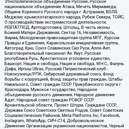
Этнополитическое объединение Русские, Русское
национальное объединение Атака, Мечеть Мирмамеда,
Община Коренного Русского народа г. Астрахани, ВОЛЯ,
Меджлис крымскотатарского народа, Рубеж Севера, ТОЙС,
О противодействии экстремистской деятельности,
РЕВТАТПОД, Артподготовка, Штольц, В честь иконы
Божией Матери Державная, Сектор 16, Независимость,
Фирма, Молодежная правозащитная группа МПГ, Курсом
Правды и Единения, Каракольская инициативная группа,
Автоград Крю, Союз Славянских Сил Руси, Алля-Аят,
Благотворительный пансионат Ак Умут, Русская
республика Русь, Арестантское уголовное единство,
Башкорт, Нация и свобода, Нация и свобода, W.H.С., Фалунь
Дафа, Иртыш Ultras, Русский Патриотический клуб-
Новокузнецк/РПК, Сибирский державный союз, Фонд
борьбы с коррупцией, Фонд защиты прав граждан, Штабы
Навального, Совет граждан СССР Прикубанского округа г.
Краснодара, Мужское государство, Народное
объединение русского движения, Народное движение
Адат, Народный совет граждан РСФСР СССР
Архангельской области, Проект Штурм, Граждане СССР,
Держава Союз Советских Светлых Родов, Совет Советских
Социалистических Районов, Meta Platforms Inc, Facebook,
Instagram, WhatsApp, СИЧ-С14, Добровольческое
Движение Организации украинских националистов, Черный