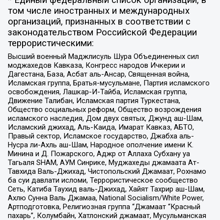
том числе иностранных и международных
организаций, признанных в соответствии с
законодательством Российской Федерации
террористическими:
Высший военный Маджлисуль Шура Объединенных сил
моджахедов Кавказа, Конгресс народов Ичкерии и
Дагестана, База, Асбат аль-Ансар, Священная война,
Исламская группа, Братья-мусульмане, Партия исламского
освобождения, Лашкар-И-Тайба, Исламская группа,
Движение Талибан, Исламская партия Туркестана,
Общество социальных реформ, Общество возрождения
исламского наследия, Дом двух святых, Джунд аш-Шам,
Исламский джихад, Аль-Каида, Имарат Кавказ, АБТО,
Правый сектор, Исламское государство, Джабха аль-
Нусра ли-Ахль аш-Шам, Народное ополчение имени К.
Минина и Д. Пожарского, Аджр от Аллаха Субхану уа
Тагьаля SHAM, АУМ Синрике, Муджахеды джамаата Ат-
Тавхида Валь-Джихад, Чистопольский Джамаат, Рохнамо
ба суи давлати исломи, Террористическое сообщество
Сеть, Катиба Таухид валь-Джихад, Хайят Тахрир аш-Шам,
Ахлю Сунна Валь Джамаа, National Socialism/White Power,
Артподготовка, Религиозная группа “Джамаат “Красный
пахарь”, Колумбайн, Хатлонский джамаат, Мусульманская