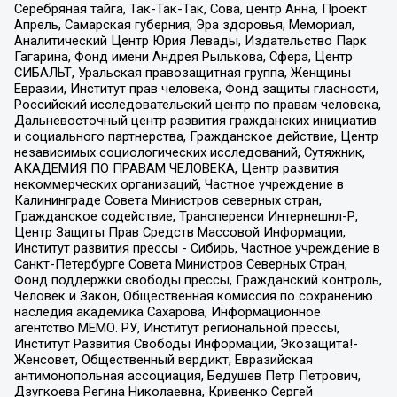
Серебряная тайга, Так-Так-Так, Сова, центр Анна, Проект
Апрель, Самарская губерния, Эра здоровья, Мемориал,
Аналитический Центр Юрия Левады, Издательство Парк
Гагарина, Фонд имени Андрея Рылькова, Сфера, Центр
СИБАЛЬТ, Уральская правозащитная группа, Женщины
Евразии, Институт прав человека, Фонд защиты гласности,
Российский исследовательский центр по правам человека,
Дальневосточный центр развития гражданских инициатив
и социального партнерства, Гражданское действие, Центр
независимых социологических исследований, Сутяжник,
АКАДЕМИЯ ПО ПРАВАМ ЧЕЛОВЕКА, Центр развития
некоммерческих организаций, Частное учреждение в
Калининграде Совета Министров северных стран,
Гражданское содействие, Трансперенси Интернешнл-Р,
Центр Защиты Прав Средств Массовой Информации,
Институт развития прессы - Сибирь, Частное учреждение в
Санкт-Петербурге Совета Министров Северных Стран,
Фонд поддержки свободы прессы, Гражданский контроль,
Человек и Закон, Общественная комиссия по сохранению
наследия академика Сахарова, Информационное
агентство МЕМО. РУ, Институт региональной прессы,
Институт Развития Свободы Информации, Экозащита!-
Женсовет, Общественный вердикт, Евразийская
антимонопольная ассоциация, Бедушев Петр Петрович,
Дзугкоева Регина Николаевна, Кривенко Сергей