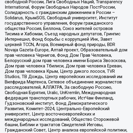
свободной России, Лига Свободных Наций, Transparеncy
International, Форум Свободных Народов ПостРоссии,
Солидарность с гражданским движением в России –
Solidarus, КрымSOS, Свободный университет, Институт
государственного управления, Форум гражданского
общества Россия, Беллона, Союз жителей островов
Тисима и Хабомаи, Съезд народных депутатов, Гринпис
Интернешнл, Фонд борьбы с коррупцией Инк, Завет
церквей TCCN, Агора, Всемирный фонд природы, BDR
Novaja Gazeta-Europe, Алтай проект, Образовательный дом
прав человека Чернигов, Фонд Дом Прав Человека,
Белорусский дом прав человека имени Бориса Звозскова,
Дом прав человека Тбилиси, Дом прав человека Ереван,
Дом прав человека Крым, Центр дикого лосося, TVR
Studios, ТВ Дождь, Центр европейских исследований им
Вилфрида Мартенса, Сетевое объединение журналистов
расследователей, АЛЛАТРА, За свободную Россию,
Свободная Бурятия, Uralic, UnKremlin, Международная
федерация транспортных рабочих, ИстЧам Финланд,
Гудзоновский институт, Фонд Демократического
Развития, Комитет-2024, Центрально-Европейский
университет, Центр восточноевропейских и
международных исследований, Общество Сторожевой
башни, Библии и трактатов Свидетелей Иеговы,
Гражданский Совет, Центр анализа европейской политики,