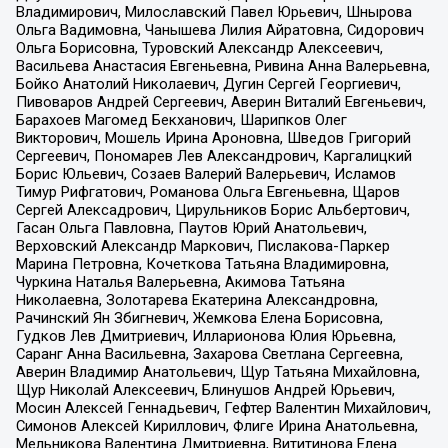
Владимирович, Милославский Павел Юрьевич, Шнырова
Ольга Вадимовна, Чанышева Лилия Айратовна, Сидорович
Ольга Борисовна, Туровский Александр Алексеевич,
Васильева Анастасия Евгеньевна, Ривина Анна Валерьевна,
Бойко Анатолий Николаевич, Дугин Сергей Георгиевич,
Пивоваров Андрей Сергеевич, Аверин Виталий Евгеньевич,
Барахоев Магомед Бекханович, Шарипков Олег
Викторович, Мошель Ирина Ароновна, Шведов Григорий
Сергеевич, Пономарев Лев Александрович, Каргалицкий
Борис Юльевич, Созаев Валерий Валерьевич, Исламов
Тимур Рифгатович, Романова Ольга Евгеньевна, Щаров
Сергей Алексадрович, Цирульников Борис Альбертович,
Гасан Ольга Павловна, Паутов Юрий Анатольевич,
Верховский Александр Маркович, Пислакова-Паркер
Марина Петровна, Кочеткова Татьяна Владимировна,
Чуркина Наталья Валерьевна, Акимова Татьяна
Николаевна, Золотарева Екатерина Александровна,
Рачинский Ян Збигневич, Жемкова Елена Борисовна,
Гудков Лев Дмитриевич, Илларионова Юлия Юрьевна,
Саранг Анна Васильевна, Захарова Светлана Сергеевна,
Аверин Владимир Анатольевич, Щур Татьяна Михайловна,
Щур Николай Алексеевич, Блинушов Андрей Юрьевич,
Мосин Алексей Геннадьевич, Гефтер Валентин Михайлович,
Симонов Алексей Кириллович, Флиге Ирина Анатольевна,
Мельникова Валентина Дмитриевна, Вититинова Елена