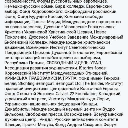
современности, Форум русскоязычных европейцев,
Немецко-русский обмен, Бард колледж, Европейский
выбор, Фонд Ходорковского, Оксфордский российский
фонд, Фонд Будущее России, Компания свободы
информации, Проект Медиа, Международное партнерство
за права человека, Духовное Управление Евангельских
Христиан Украинской Христианской Церкви, Новое
Поколение, Духовное Учебное Заведение Международный
Библейский Колледж, Международное христианское
движение, Всемирный Институт Саентологических
Предприятий, Церковь Духовной Технологии, Европейская
сеть организаций по наблюдению за выборами,
Республика Польша, СВОБОДНЫЙ ИДЕЛЬ-УРАЛ,
Ассоциация развития журналистики, IStories fonds,
Королевский Институт Международных Отношений,
КРИМСЬКА ПРАВОЗАХИСНА ГРУПА, Фонд имени Генриха
Бёлля, Stichting Bellingcat, Bellingcat Ltd, The Insider, Институт
правовой инициативы Центральной и Восточной Европы,
Фонд Открытой Эстонии, Calvert 22 Foundation, Канадский
украинский конгресс, Институт Макдональда-Лорье,
Украинская национальная федерация Канады,
Декабристы, Международный научный центр им Вудро
Вильсона, Свободная пресса, Возрождение, Всеукраинский
духовный центр , Риддл, Русский антивоенный комитет в
Швеции, Проект Медуза, Фонд Андрея Сахарова, Форум