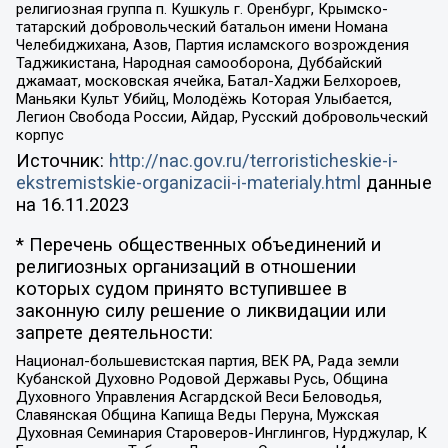
религиозная группа п. Кушкуль г. Оренбург, Крымско-
татарский добровольческий батальон имени Номана
Челебиджихана, Азов, Партия исламского возрождения
Таджикистана, Народная самооборона, Дуббайский
джамаат, московская ячейка, Батал-Хаджи Белхороев,
Маньяки Культ Убийц, Молодёжь Которая Улыбается,
Легион Свобода России, Айдар, Русский добровольческий
корпус
Источник:
http://nac.gov.ru/terroristicheskie-i-
ekstremistskie-organizacii-i-materialy.html
данные
на
16.11.2023
* Перечень общественных объединений и
религиозных организаций в отношении
которых судом принято вступившее в
законную силу решение о ликвидации или
запрете деятельности:
Национал-большевистская партия, ВЕК РА, Рада земли
Кубанской Духовно Родовой Державы Русь, Община
Духовного Управления Асгардской Веси Беловодья,
Славянская Община Капища Веды Перуна, Мужская
Духовная Семинария Староверов-Инглингов, Нурджулар, К