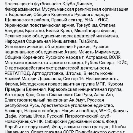
Болельщиков Футбольного Клуба Динамо,
Файзрахманисты, Мусульманская религиозная организация
п. Боровский, Община Коренного Русского народа
Щелковского района, Правый сектор, УНА - УНСО,
Украинская повстанческая армия, Тризуб им. Степана
Бандеры, Братство, Белый Крест, Misanthropic division,
Религиозное объединение последователей инглиизма,
Народная Социальная Инициатива, TulaSkins,
Этнополитическое объединение Русские, Русское
национальное объединение Атака, Мечеть Мирмамеда,
Община Коренного Русского народа г. Астрахани, ВОЛЯ,
Меджлис крымскотатарского народа, Рубеж Севера, ТОЙС,
О противодействии экстремистской деятельности,
РЕВТАТПОД, Артподготовка, Штольц, В честь иконы
Божией Матери Державная, Сектор 16, Независимость,
Фирма, Молодежная правозащитная группа МПГ, Курсом
Правды и Единения, Каракольская инициативная группа,
Автоград Крю, Союз Славянских Сил Руси, Алля-Аят,
Благотворительный пансионат Ак Умут, Русская
республика Русь, Арестантское уголовное единство,
Башкорт, Нация и свобода, Нация и свобода, W.H.С., Фалунь
Дафа, Иртыш Ultras, Русский Патриотический клуб-
Новокузнецк/РПК, Сибирский державный союз, Фонд
борьбы с коррупцией, Фонд защиты прав граждан, Штабы
Навального, Совет граждан СССР Прикубанского округа г.