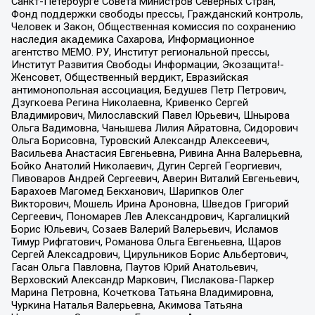
Санкт-Петербурге Совета Министров Северных Стран,
Фонд поддержки свободы прессы, Гражданский контроль,
Человек и Закон, Общественная комиссия по сохранению
наследия академика Сахарова, Информационное
агентство МЕМО. РУ, Институт региональной прессы,
Институт Развития Свободы Информации, Экозащита!-
Женсовет, Общественный вердикт, Евразийская
антимонопольная ассоциация, Бедушев Петр Петрович,
Дзугкоева Регина Николаевна, Кривенко Сергей
Владимирович, Милославский Павел Юрьевич, Шнырова
Ольга Вадимовна, Чанышева Лилия Айратовна, Сидорович
Ольга Борисовна, Туровский Александр Алексеевич,
Васильева Анастасия Евгеньевна, Ривина Анна Валерьевна,
Бойко Анатолий Николаевич, Дугин Сергей Георгиевич,
Пивоваров Андрей Сергеевич, Аверин Виталий Евгеньевич,
Барахоев Магомед Бекханович, Шарипков Олег
Викторович, Мошель Ирина Ароновна, Шведов Григорий
Сергеевич, Пономарев Лев Александрович, Каргалицкий
Борис Юльевич, Созаев Валерий Валерьевич, Исламов
Тимур Рифгатович, Романова Ольга Евгеньевна, Щаров
Сергей Алексадрович, Цирульников Борис Альбертович,
Гасан Ольга Павловна, Паутов Юрий Анатольевич,
Верховский Александр Маркович, Пислакова-Паркер
Марина Петровна, Кочеткова Татьяна Владимировна,
Чуркина Наталья Валерьевна, Акимова Татьяна