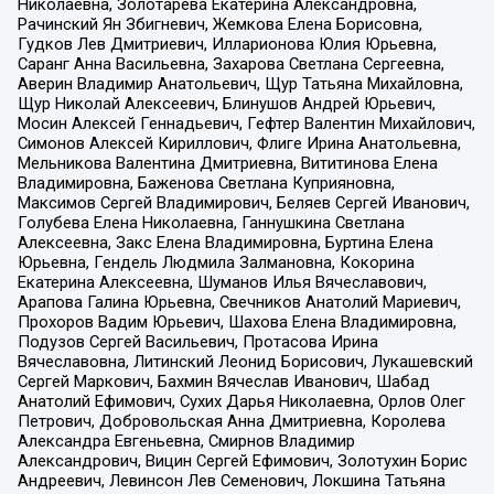
Николаевна, Золотарева Екатерина Александровна,
Рачинский Ян Збигневич, Жемкова Елена Борисовна,
Гудков Лев Дмитриевич, Илларионова Юлия Юрьевна,
Саранг Анна Васильевна, Захарова Светлана Сергеевна,
Аверин Владимир Анатольевич, Щур Татьяна Михайловна,
Щур Николай Алексеевич, Блинушов Андрей Юрьевич,
Мосин Алексей Геннадьевич, Гефтер Валентин Михайлович,
Симонов Алексей Кириллович, Флиге Ирина Анатольевна,
Мельникова Валентина Дмитриевна, Вититинова Елена
Владимировна, Баженова Светлана Куприяновна,
Максимов Сергей Владимирович, Беляев Сергей Иванович,
Голубева Елена Николаевна, Ганнушкина Светлана
Алексеевна, Закс Елена Владимировна, Буртина Елена
Юрьевна, Гендель Людмила Залмановна, Кокорина
Екатерина Алексеевна, Шуманов Илья Вячеславович,
Арапова Галина Юрьевна, Свечников Анатолий Мариевич,
Прохоров Вадим Юрьевич, Шахова Елена Владимировна,
Подузов Сергей Васильевич, Протасова Ирина
Вячеславовна, Литинский Леонид Борисович, Лукашевский
Сергей Маркович, Бахмин Вячеслав Иванович, Шабад
Анатолий Ефимович, Сухих Дарья Николаевна, Орлов Олег
Петрович, Добровольская Анна Дмитриевна, Королева
Александра Евгеньевна, Смирнов Владимир
Александрович, Вицин Сергей Ефимович, Золотухин Борис
Андреевич, Левинсон Лев Семенович, Локшина Татьяна