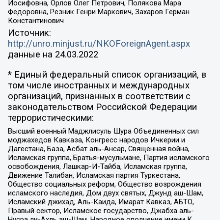
Иосифовна, Орлов Олег Петрович, Полякова Мара
Федоровна, Резник Генри Маркович, Захаров Герман
Константинович
Источник:
http://unro.minjust.ru/NKOForeignAgent.aspx
данные на
24.03.2022
* Единый федеральный список организаций, в
том числе иностранных и международных
организаций, признанных в соответствии с
законодательством Российской Федерации
террористическими:
Высший военный Маджлисуль Шура Объединенных сил
моджахедов Кавказа, Конгресс народов Ичкерии и
Дагестана, База, Асбат аль-Ансар, Священная война,
Исламская группа, Братья-мусульмане, Партия исламского
освобождения, Лашкар-И-Тайба, Исламская группа,
Движение Талибан, Исламская партия Туркестана,
Общество социальных реформ, Общество возрождения
исламского наследия, Дом двух святых, Джунд аш-Шам,
Исламский джихад, Аль-Каида, Имарат Кавказ, АБТО,
Правый сектор, Исламское государство, Джабха аль-
Нусра ли-Ахль аш-Шам, Народное ополчение имени К.