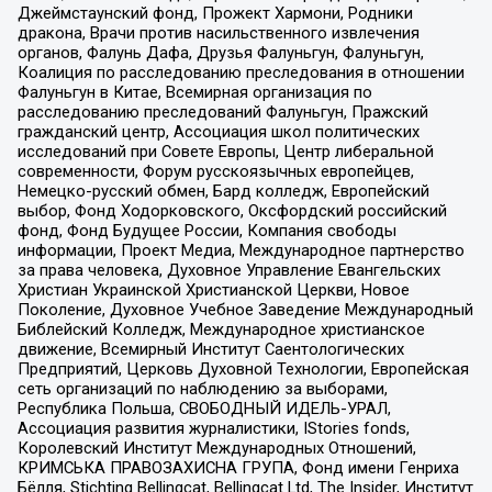
Джеймстаунский фонд, Прожект Хармони, Родники
дракона, Врачи против насильственного извлечения
органов, Фалунь Дафа, Друзья Фалуньгун, Фалуньгун,
Коалиция по расследованию преследования в отношении
Фалуньгун в Китае, Всемирная организация по
расследованию преследований Фалуньгун, Пражский
гражданский центр, Ассоциация школ политических
исследований при Совете Европы, Центр либеральной
современности, Форум русскоязычных европейцев,
Немецко-русский обмен, Бард колледж, Европейский
выбор, Фонд Ходорковского, Оксфордский российский
фонд, Фонд Будущее России, Компания свободы
информации, Проект Медиа, Международное партнерство
за права человека, Духовное Управление Евангельских
Христиан Украинской Христианской Церкви, Новое
Поколение, Духовное Учебное Заведение Международный
Библейский Колледж, Международное христианское
движение, Всемирный Институт Саентологических
Предприятий, Церковь Духовной Технологии, Европейская
сеть организаций по наблюдению за выборами,
Республика Польша, СВОБОДНЫЙ ИДЕЛЬ-УРАЛ,
Ассоциация развития журналистики, IStories fonds,
Королевский Институт Международных Отношений,
КРИМСЬКА ПРАВОЗАХИСНА ГРУПА, Фонд имени Генриха
Бёлля, Stichting Bellingcat, Bellingcat Ltd, The Insider, Институт