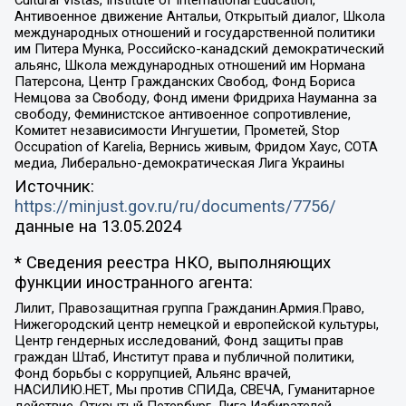
Cultural Vistas, Institute of International Education,
Антивоенное движение Антальи, Открытый диалог, Школа
международных отношений и государственной политики
им Питера Мунка, Российско-канадский демократический
альянс, Школа международных отношений им Нормана
Патерсона, Центр Гражданских Свобод, Фонд Бориса
Немцова за Свободу, Фонд имени Фридриха Науманна за
свободу, Феминистское антивоенное сопротивление,
Комитет независимости Ингушетии, Прометей, Stop
Occupation of Karelia, Вернись живым, Фридом Хаус, СОТА
медиа, Либерально-демократическая Лига Украины
Источник:
https://minjust.gov.ru/ru/documents/7756/
данные на
13.05.2024
* Сведения реестра НКО, выполняющих
функции иностранного агента:
Лилит, Правозащитная группа Гражданин.Армия.Право,
Нижегородский центр немецкой и европейской культуры,
Центр гендерных исследований, Фонд защиты прав
граждан Штаб, Институт права и публичной политики,
Фонд борьбы с коррупцией, Альянс врачей,
НАСИЛИЮ.НЕТ, Мы против СПИДа, СВЕЧА, Гуманитарное
действие, Открытый Петербург, Лига Избирателей,