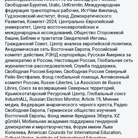
Свободная Бурятия, Uralic, UnKremlin, Международная
федерация транспортных рабочих, ИстЧам Финланд,
Гудзоновский институт, Фонд Демократического
Развития, Комитет-2024, Центрально-Европейский
университет, Центр восточноевропейских и
международных исследований, Общество Сторожевой
башни, Библии и трактатов Свидетелей Иеговы,
Гражданский Совет, Центр анализа европейской политики,
Академическая сеть Восточная Европа, Российский
комитет действия, РЭНД корпорейшн, Русская Америка за
демократию в России, Настоящая Россия, Глобальная сеть
журналистов-расследователей, Служба поддержки,
Свободная Россия Берлин, Свободная Россия Северный
Рейн-Вестфалия, Фонд глобальной помощи, Антивоенный
комитет России, Russie-Libertes, La Asocicion de Rusos
Libres, Союз за возвращение Северных территорий,
Крымскотатарский Ресурсный Центр, Глобальный союз
IndustriALL, Russian Election Monitor, Article 19, Мнение
медиа, Федерация анархического черного креста, Радио
Свободная Европа, Германское общество изучения
Восточной Европы, Фонд имени Фридриха Эберта, XZ
gGmbH, Мобильная академия поддержки гендерной
демократии и миротворчества, Форум имени Льва
Копелева, American Councils for International Education,