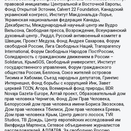
правовой инициативы Центральной и Восточной Европы,
Фонд Открытой Эстонии, Calvert 22 Foundation, Канадский
украинский конгресс, Институт Макдональда-Лорье,
Украинская национальная федерация Канады,
Декабристы, Международный научный центр им Вудро
Вильсона, Свободная пресса, Возрождение, Всеукраинский
духовный центр , Риддл, Русский антивоенный комитет в
Швеции, Проект Медуза, Фонд Андрея Сахарова, Форум
свободной России, Лига Свободных Наций, Transparеncy
International, Форум Свободных Народов ПостРоссии,
Солидарность с гражданским движением в России –
Solidarus, КрымSOS, Свободный университет, Институт
государственного управления, Форум гражданского
общества Россия, Беллона, Союз жителей островов
Тисима и Хабомаи, Съезд народных депутатов, Гринпис
Интернешнл, Фонд борьбы с коррупцией Инк, Завет
церквей TCCN, Агора, Всемирный фонд природы, BDR
Novaja Gazeta-Europe, Алтай проект, Образовательный дом
прав человека Чернигов, Фонд Дом Прав Человека,
Белорусский дом прав человека имени Бориса Звозскова,
Дом прав человека Тбилиси, Дом прав человека Ереван,
Дом прав человека Крым, Центр дикого лосося, TVR
Studios, ТВ Дождь, Центр европейских исследований им
Вилфрида Мартенса, Сетевое объединение журналистов
расследователей, АЛЛАТРА, За свободную Россию,