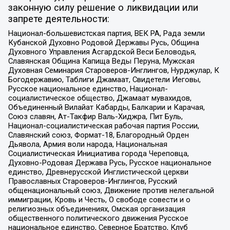
законную силу решение о ликвидации или
запрете деятельности:
Национал-большевистская партия, ВЕК РА, Рада земли
Кубанской Духовно Родовой Державы Русь, Община
Духовного Управления Асгардской Веси Беловодья,
Славянская Община Капища Веды Перуна, Мужская
Духовная Семинария Староверов-Инглингов, Нурджулар, К
Богодержавию, Таблиги Джамаат, Свидетели Иеговы,
Русское национальное единство, Национал-
социалистическое общество, Джамаат мувахидов,
Объединенный Вилайат Кабарды, Балкарии и Карачая,
Союз славян, Ат-Такфир Валь-Хиджра, Пит Буль,
Национал-социалистическая рабочая партия России,
Славянский союз, Формат-18, Благородный Орден
Дьявола, Армия воли народа, Национальная
Социалистическая Инициатива города Череповца,
Духовно-Родовая Держава Русь, Русское национальное
единство, Древнерусской Инглистической церкви
Православных Староверов-Инглингов, Русский
общенациональный союз, Движение против нелегальной
иммиграции, Кровь и Честь, О свободе совести и о
религиозных объединениях, Омская организация
общественного политического движения Русское
национальное единство, Северное Братство, Клуб