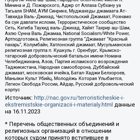
Минина и Д. Пожарского, Аджр от Аллаха Субхану уа
Тагьаля SHAM, АУМ Синрике, Муджахеды джамаата Ат-
Тавхида Валь-Джихад, Чистопольский Джамаат, Рохнамо
ба суи давлати исломи, Террористическое сообщество
Сеть, Катиба Таухид валь-Джихад, Хайят Тахрир аш-Шам,
Ахлю Сунна Валь Джамаа, National Socialism/White Power,
Артподготовка, Религиозная группа “Джамаат “Красный
пахарь”, Колумбайн, Хатлонский джамаат, Мусульманская
религиозная группа п. Кушкуль г. Оренбург, Крымско-
татарский добровольческий батальон имени Номана
Челебиджихана, Азов, Партия исламского возрождения
Таджикистана, Народная самооборона, Дуббайский
джамаат, московская ячейка, Батал-Хаджи Белхороев,
Маньяки Культ Убийц, Молодёжь Которая Улыбается,
Легион Свобода России, Айдар, Русский добровольческий
корпус
Источник:
http://nac.gov.ru/terroristicheskie-i-
ekstremistskie-organizacii-i-materialy.html
данные
на
16.11.2023
* Перечень общественных объединений и
религиозных организаций в отношении
которых судом принято вступившее в