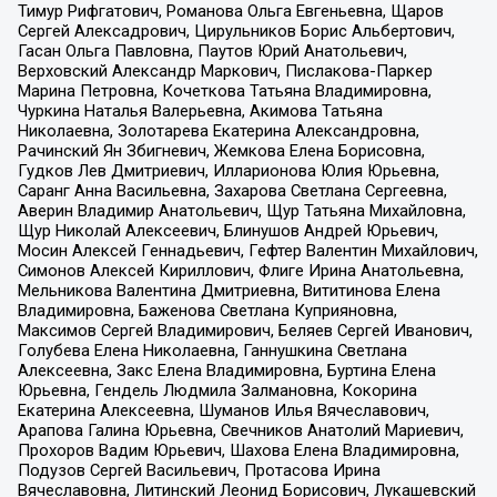
Тимур Рифгатович, Романова Ольга Евгеньевна, Щаров
Сергей Алексадрович, Цирульников Борис Альбертович,
Гасан Ольга Павловна, Паутов Юрий Анатольевич,
Верховский Александр Маркович, Пислакова-Паркер
Марина Петровна, Кочеткова Татьяна Владимировна,
Чуркина Наталья Валерьевна, Акимова Татьяна
Николаевна, Золотарева Екатерина Александровна,
Рачинский Ян Збигневич, Жемкова Елена Борисовна,
Гудков Лев Дмитриевич, Илларионова Юлия Юрьевна,
Саранг Анна Васильевна, Захарова Светлана Сергеевна,
Аверин Владимир Анатольевич, Щур Татьяна Михайловна,
Щур Николай Алексеевич, Блинушов Андрей Юрьевич,
Мосин Алексей Геннадьевич, Гефтер Валентин Михайлович,
Симонов Алексей Кириллович, Флиге Ирина Анатольевна,
Мельникова Валентина Дмитриевна, Вититинова Елена
Владимировна, Баженова Светлана Куприяновна,
Максимов Сергей Владимирович, Беляев Сергей Иванович,
Голубева Елена Николаевна, Ганнушкина Светлана
Алексеевна, Закс Елена Владимировна, Буртина Елена
Юрьевна, Гендель Людмила Залмановна, Кокорина
Екатерина Алексеевна, Шуманов Илья Вячеславович,
Арапова Галина Юрьевна, Свечников Анатолий Мариевич,
Прохоров Вадим Юрьевич, Шахова Елена Владимировна,
Подузов Сергей Васильевич, Протасова Ирина
Вячеславовна, Литинский Леонид Борисович, Лукашевский