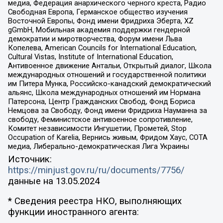
медиа, Федерация анархического черного креста, Радио
Свободная Европа, Германское общество изучения
Восточной Европы, Фонд имени Фридриха Эберта, XZ
gGmbH, Мобильная академия поддержки гендерной
демократии и миротворчества, Форум имени Льва
Копелева, American Councils for International Education,
Cultural Vistas, Institute of International Education,
Антивоенное движение Антальи, Открытый диалог, Школа
международных отношений и государственной политики
им Питера Мунка, Российско-канадский демократический
альянс, Школа международных отношений им Нормана
Патерсона, Центр Гражданских Свобод, Фонд Бориса
Немцова за Свободу, Фонд имени Фридриха Науманна за
свободу, Феминистское антивоенное сопротивление,
Комитет независимости Ингушетии, Прометей, Stop
Occupation of Karelia, Вернись живым, Фридом Хаус, СОТА
медиа, Либерально-демократическая Лига Украины
Источник:
https://minjust.gov.ru/ru/documents/7756/
данные на
13.05.2024
* Сведения реестра НКО, выполняющих
функции иностранного агента: