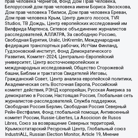
прав человека Чернигов, Фонд Дом Прав Человека,
Белорусский дом прав человека имени Бориса Звозскова,
Дом прав человека Тбилиси, Дом прав человека Ереван,
Дом прав человека Крым, Центр дикого лосося, TVR
Studios, ТВ Дождь, Центр европейских исследований им
Вилфрида Мартенса, Сетевое объединение журналистов
расследователей, АЛЛАТРА, За свободную Россию,
Свободная Бурятия, Uralic, UnKremlin, Международная
федерация транспортных рабочих, ИстЧам Финланд,
Гудзоновский институт, Фонд Демократического
Развития, Комитет-2024, Центрально-Европейский
университет, Центр восточноевропейских и
международных исследований, Общество Сторожевой
башни, Библии и трактатов Свидетелей Иеговы,
Гражданский Совет, Центр анализа европейской политики,
Академическая сеть Восточная Европа, Российский
комитет действия, РЭНД корпорейшн, Русская Америка за
демократию в России, Настоящая Россия, Глобальная сеть
журналистов-расследователей, Служба поддержки,
Свободная Россия Берлин, Свободная Россия Северный
Рейн-Вестфалия, Фонд глобальной помощи, Антивоенный
комитет России, Russie-Libertes, La Asocicion de Rusos
Libres, Союз за возвращение Северных территорий,
Крымскотатарский Ресурсный Центр, Глобальный союз
IndustriALL, Russian Election Monitor, Article 19, Мнение