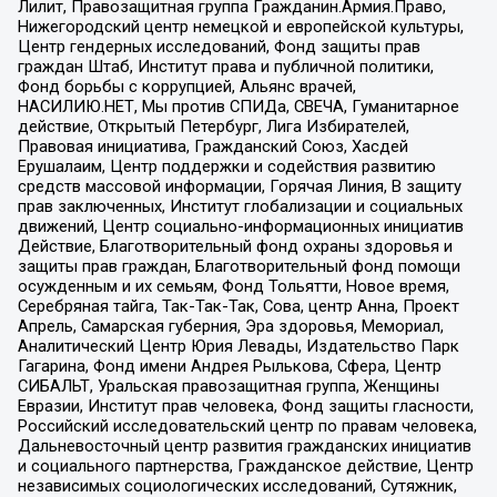
Лилит, Правозащитная группа Гражданин.Армия.Право,
Нижегородский центр немецкой и европейской культуры,
Центр гендерных исследований, Фонд защиты прав
граждан Штаб, Институт права и публичной политики,
Фонд борьбы с коррупцией, Альянс врачей,
НАСИЛИЮ.НЕТ, Мы против СПИДа, СВЕЧА, Гуманитарное
действие, Открытый Петербург, Лига Избирателей,
Правовая инициатива, Гражданский Союз, Хасдей
Ерушалаим, Центр поддержки и содействия развитию
средств массовой информации, Горячая Линия, В защиту
прав заключенных, Институт глобализации и социальных
движений, Центр социально-информационных инициатив
Действие, Благотворительный фонд охраны здоровья и
защиты прав граждан, Благотворительный фонд помощи
осужденным и их семьям, Фонд Тольятти, Новое время,
Серебряная тайга, Так-Так-Так, Сова, центр Анна, Проект
Апрель, Самарская губерния, Эра здоровья, Мемориал,
Аналитический Центр Юрия Левады, Издательство Парк
Гагарина, Фонд имени Андрея Рылькова, Сфера, Центр
СИБАЛЬТ, Уральская правозащитная группа, Женщины
Евразии, Институт прав человека, Фонд защиты гласности,
Российский исследовательский центр по правам человека,
Дальневосточный центр развития гражданских инициатив
и социального партнерства, Гражданское действие, Центр
независимых социологических исследований, Сутяжник,