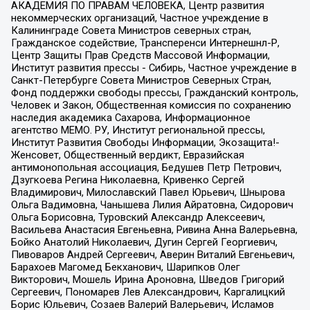
АКАДЕМИЯ ПО ПРАВАМ ЧЕЛОВЕКА, Центр развития
некоммерческих организаций, Частное учреждение в
Калининграде Совета Министров северных стран,
Гражданское содействие, Трансперенси Интернешнл-Р,
Центр Защиты Прав Средств Массовой Информации,
Институт развития прессы - Сибирь, Частное учреждение в
Санкт-Петербурге Совета Министров Северных Стран,
Фонд поддержки свободы прессы, Гражданский контроль,
Человек и Закон, Общественная комиссия по сохранению
наследия академика Сахарова, Информационное
агентство МЕМО. РУ, Институт региональной прессы,
Институт Развития Свободы Информации, Экозащита!-
Женсовет, Общественный вердикт, Евразийская
антимонопольная ассоциация, Бедушев Петр Петрович,
Дзугкоева Регина Николаевна, Кривенко Сергей
Владимирович, Милославский Павел Юрьевич, Шнырова
Ольга Вадимовна, Чанышева Лилия Айратовна, Сидорович
Ольга Борисовна, Туровский Александр Алексеевич,
Васильева Анастасия Евгеньевна, Ривина Анна Валерьевна,
Бойко Анатолий Николаевич, Дугин Сергей Георгиевич,
Пивоваров Андрей Сергеевич, Аверин Виталий Евгеньевич,
Барахоев Магомед Бекханович, Шарипков Олег
Викторович, Мошель Ирина Ароновна, Шведов Григорий
Сергеевич, Пономарев Лев Александрович, Каргалицкий
Борис Юльевич, Созаев Валерий Валерьевич, Исламов