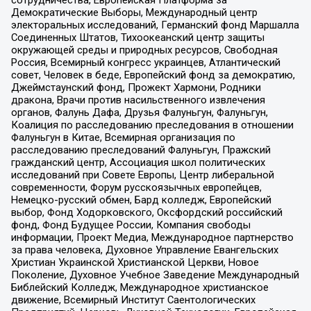
сотрудничества, Европейская Платформа за
Демократические Выборы, Международный центр
электоральных исследований, Германский фонд Маршалла
Соединенных Штатов, Тихоокеанский центр защиты
окружающей среды и природных ресурсов, Свободная
Россия, Всемирный конгресс украинцев, Атлантический
совет, Человек в беде, Европейский фонд за демократию,
Джеймстаунский фонд, Прожект Хармони, Родники
дракона, Врачи против насильственного извлечения
органов, Фалунь Дафа, Друзья Фалуньгун, Фалуньгун,
Коалиция по расследованию преследования в отношении
Фалуньгун в Китае, Всемирная организация по
расследованию преследований Фалуньгун, Пражский
гражданский центр, Ассоциация школ политических
исследований при Совете Европы, Центр либеральной
современности, Форум русскоязычных европейцев,
Немецко-русский обмен, Бард колледж, Европейский
выбор, Фонд Ходорковского, Оксфордский российский
фонд, Фонд Будущее России, Компания свободы
информации, Проект Медиа, Международное партнерство
за права человека, Духовное Управление Евангельских
Христиан Украинской Христианской Церкви, Новое
Поколение, Духовное Учебное Заведение Международный
Библейский Колледж, Международное христианское
движение, Всемирный Институт Саентологических