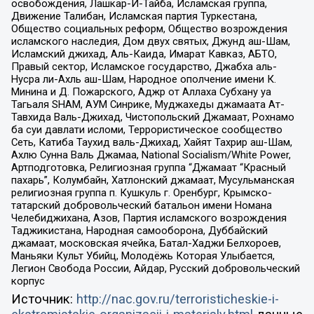
освобождения, Лашкар-И-Тайба, Исламская группа,
Движение Талибан, Исламская партия Туркестана,
Общество социальных реформ, Общество возрождения
исламского наследия, Дом двух святых, Джунд аш-Шам,
Исламский джихад, Аль-Каида, Имарат Кавказ, АБТО,
Правый сектор, Исламское государство, Джабха аль-
Нусра ли-Ахль аш-Шам, Народное ополчение имени К.
Минина и Д. Пожарского, Аджр от Аллаха Субхану уа
Тагьаля SHAM, АУМ Синрике, Муджахеды джамаата Ат-
Тавхида Валь-Джихад, Чистопольский Джамаат, Рохнамо
ба суи давлати исломи, Террористическое сообщество
Сеть, Катиба Таухид валь-Джихад, Хайят Тахрир аш-Шам,
Ахлю Сунна Валь Джамаа, National Socialism/White Power,
Артподготовка, Религиозная группа “Джамаат “Красный
пахарь”, Колумбайн, Хатлонский джамаат, Мусульманская
религиозная группа п. Кушкуль г. Оренбург, Крымско-
татарский добровольческий батальон имени Номана
Челебиджихана, Азов, Партия исламского возрождения
Таджикистана, Народная самооборона, Дуббайский
джамаат, московская ячейка, Батал-Хаджи Белхороев,
Маньяки Культ Убийц, Молодёжь Которая Улыбается,
Легион Свобода России, Айдар, Русский добровольческий
корпус
Источник:
http://nac.gov.ru/terroristicheskie-i-