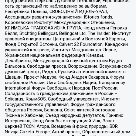
Предприятий, Церковь Духовной Технологии, Европейская
сеть организаций по наблюдению за выборами,
Республика Польша, СВОБОДНЫЙ ИДЕЛЬ-УРАЛ,
Ассоциация развития журналистики, IStories fonds,
Королевский Институт Международных Отношений,
КРИМСЬКА ПРАВОЗАХИСНА ГРУПА, Фонд имени Генриха
Бёлля, Stichting Bellingcat, Bellingcat Ltd, The Insider, Институт
правовой инициативы Центральной и Восточной Европы,
Фонд Открытой Эстонии, Calvert 22 Foundation, Канадский
украинский конгресс, Институт Макдональда-Лорье,
Украинская национальная федерация Канады,
Декабристы, Международный научный центр им Вудро
Вильсона, Свободная пресса, Возрождение, Всеукраинский
духовный центр , Риддл, Русский антивоенный комитет в
Швеции, Проект Медуза, Фонд Андрея Сахарова, Форум
свободной России, Лига Свободных Наций, Transparеncy
International, Форум Свободных Народов ПостРоссии,
Солидарность с гражданским движением в России –
Solidarus, КрымSOS, Свободный университет, Институт
государственного управления, Форум гражданского
общества Россия, Беллона, Союз жителей островов
Тисима и Хабомаи, Съезд народных депутатов, Гринпис
Интернешнл, Фонд борьбы с коррупцией Инк, Завет
церквей TCCN, Агора, Всемирный фонд природы, BDR
Novaja Gazeta-Europe, Алтай проект, Образовательный дом