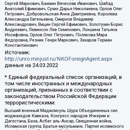
Сергей Маркович, Бахмин Вячеслав Иванович, Шабад
Анатолий Ефимович, Сухих Дарья Николаевна, Орлов Олег
Петрович, Добровольская Анна Дмитриевна, Королева
Александра Евгеньевна, Смирнов Владимир
Александрович, Вицин Сергей Ефимович, Золотухин Борис
Андреевич, Левинсон Лев Семенович, Локшина Татьяна
Иосифовна, Орлов Олег Петрович, Полякова Мара
Федоровна, Резник Генри Маркович, Захаров Герман
Константинович
Источник:
http://unro.minjust.ru/NKOForeignAgent.aspx
данные на
24.03.2022
* Единый федеральный список организаций, в
том числе иностранных и международных
организаций, признанных в соответствии с
законодательством Российской Федерации
террористическими:
Высший военный Маджлисуль Шура Объединенных сил
моджахедов Кавказа, Конгресс народов Ичкерии и
Дагестана, База, Асбат аль-Ансар, Священная война,
Исламская группа, Братья-мусульмане, Партия исламского