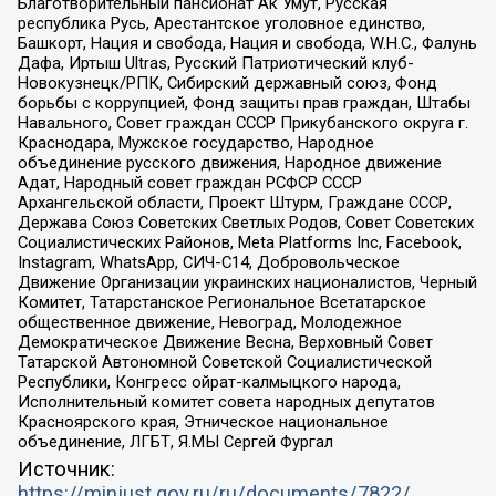
Благотворительный пансионат Ак Умут, Русская
республика Русь, Арестантское уголовное единство,
Башкорт, Нация и свобода, Нация и свобода, W.H.С., Фалунь
Дафа, Иртыш Ultras, Русский Патриотический клуб-
Новокузнецк/РПК, Сибирский державный союз, Фонд
борьбы с коррупцией, Фонд защиты прав граждан, Штабы
Навального, Совет граждан СССР Прикубанского округа г.
Краснодара, Мужское государство, Народное
объединение русского движения, Народное движение
Адат, Народный совет граждан РСФСР СССР
Архангельской области, Проект Штурм, Граждане СССР,
Держава Союз Советских Светлых Родов, Совет Советских
Социалистических Районов, Meta Platforms Inc, Facebook,
Instagram, WhatsApp, СИЧ-С14, Добровольческое
Движение Организации украинских националистов, Черный
Комитет, Татарстанское Региональное Всетатарское
общественное движение, Невоград, Молодежное
Демократическое Движение Весна, Верховный Совет
Татарской Автономной Советской Социалистической
Республики, Конгресс ойрат-калмыцкого народа,
Исполнительный комитет совета народных депутатов
Красноярского края, Этническое национальное
объединение, ЛГБТ, Я.МЫ Сергей Фургал
Источник:
https://minjust.gov.ru/ru/documents/7822/