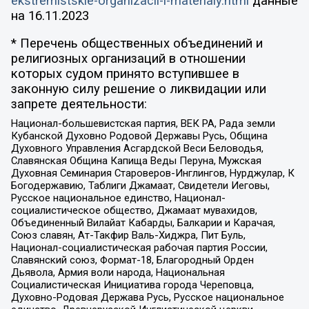
ekstremistskie-organizacii-i-materialy.html
данные
на
16.11.2023
* Перечень общественных объединений и
религиозных организаций в отношении
которых судом принято вступившее в
законную силу решение о ликвидации или
запрете деятельности:
Национал-большевистская партия, ВЕК РА, Рада земли
Кубанской Духовно Родовой Державы Русь, Община
Духовного Управления Асгардской Веси Беловодья,
Славянская Община Капища Веды Перуна, Мужская
Духовная Семинария Староверов-Инглингов, Нурджулар, К
Богодержавию, Таблиги Джамаат, Свидетели Иеговы,
Русское национальное единство, Национал-
социалистическое общество, Джамаат мувахидов,
Объединенный Вилайат Кабарды, Балкарии и Карачая,
Союз славян, Ат-Такфир Валь-Хиджра, Пит Буль,
Национал-социалистическая рабочая партия России,
Славянский союз, Формат-18, Благородный Орден
Дьявола, Армия воли народа, Национальная
Социалистическая Инициатива города Череповца,
Духовно-Родовая Держава Русь, Русское национальное