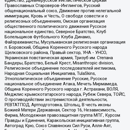
единство, Древнерусской Инглистической церкви
Православных Староверов-Инглингов, Русский
общенациональный союз, Движение против нелегальной
иммиграции, Кровь и Честь, О свободе совести и о
религиозных объединениях, Омская организация
общественного политического движения Русское
национальное единство, Северное Братство, Клуб
Болельщиков Футбольного Клуба Динамо,
Файзрахманисты, Мусульманская религиозная организация
п. Боровский, Община Коренного Русского народа
Щелковского района, Правый сектор, УНА - УНСО,
Украинская повстанческая армия, Тризуб им. Степана
Бандеры, Братство, Белый Крест, Misanthropic division,
Религиозное объединение последователей инглиизма,
Народная Социальная Инициатива, TulaSkins,
Этнополитическое объединение Русские, Русское
национальное объединение Атака, Мечеть Мирмамеда,
Община Коренного Русского народа г. Астрахани, ВОЛЯ,
Меджлис крымскотатарского народа, Рубеж Севера, ТОЙС,
О противодействии экстремистской деятельности,
РЕВТАТПОД, Артподготовка, Штольц, В честь иконы
Божией Матери Державная, Сектор 16, Независимость,
Фирма, Молодежная правозащитная группа МПГ, Курсом
Правды и Единения, Каракольская инициативная группа,
Автоград Крю, Союз Славянских Сил Руси, Алля-Аят,