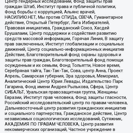
Центр гендерных исследований, Фонд защиты прав
граждан Штаб, Институт права и публичной политики,
Фонд борьбы с коррупцией, Альянс врачей,
НАСИЛИЮ.НЕТ, Мы против СПИДа, СВЕЧА, Гуманитарное
действие, Открытый Петербург, Лига Избирателей,
Правовая инициатива, Гражданский Союз, Хасдей
Ерушалаим, Центр поддержки и содействия развитию
средств массовой информации, Горячая Линия, В защиту
прав заключенных, Институт глобализации и социальных
движений, Центр социально-информационных инициатив
Действие, Благотворительный фонд охраны здоровья и
защиты прав граждан, Благотворительный фонд помощи
осужденным и их семьям, Фонд Тольятти, Новое время,
Серебряная тайга, Так-Так-Так, Сова, центр Анна, Проект
Апрель, Самарская губерния, Эра здоровья, Мемориал,
Аналитический Центр Юрия Левады, Издательство Парк
Гагарина, Фонд имени Андрея Рылькова, Сфера, Центр
СИБАЛЬТ, Уральская правозащитная группа, Женщины
Евразии, Институт прав человека, Фонд защиты гласности,
Российский исследовательский центр по правам человека,
Дальневосточный центр развития гражданских инициатив
и социального партнерства, Гражданское действие, Центр
независимых социологических исследований, Сутяжник,
АКАДЕМИЯ ПО ПРАВАМ ЧЕЛОВЕКА, Центр развития
некоммерческих организаций, Частное учреждение в