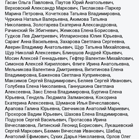
Гасан Ольга Павловна, Паутов Юрий Анатольевич,
Верховский Александр Маркович, Пислакова-Паркер
Марина Петровна, Кочеткова Татьяна Владимировна,
Чуркина Наталья Валерьевна, Акимова Татьяна
Николаевна, Золотарева Екатерина Александровна,
Рачинский Ян Збигневич, Жемкова Елена Борисовна,
Гудков Лев Дмитриевич, Илларионова Юлия Юрьевна,
Саранг Анна Васильевна, Захарова Светлана Сергеевна,
Аверин Владимир Анатольевич, Щур Татьяна Михайловна,
Щур Николай Алексеевич, Блинушов Андрей Юрьевич,
Мосин Алексей Геннадьевич, Гефтер Валентин Михайлович,
Симонов Алексей Кириллович, Флиге Ирина Анатольевна,
Мельникова Валентина Дмитриевна, Вититинова Елена
Владимировна, Баженова Светлана Куприяновна,
Максимов Сергей Владимирович, Беляев Сергей Иванович,
Голубева Елена Николаевна, Ганнушкина Светлана
Алексеевна, Закс Елена Владимировна, Буртина Елена
Юрьевна, Гендель Людмила Залмановна, Кокорина
Екатерина Алексеевна, Шуманов Илья Вячеславович,
Арапова Галина Юрьевна, Свечников Анатолий Мариевич,
Прохоров Вадим Юрьевич, Шахова Елена Владимировна,
Подузов Сергей Васильевич, Протасова Ирина
Вячеславовна, Литинский Леонид Борисович, Лукашевский
Сергей Маркович, Бахмин Вячеслав Иванович, Шабад
Анатолий Ефимович, Сухих Дарья Николаевна, Орлов Олег