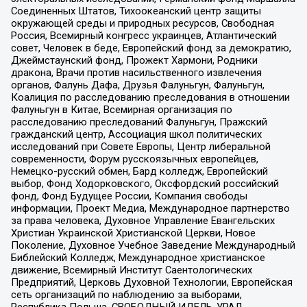
Соединенных Штатов, Тихоокеанский центр защиты
окружающей среды и природных ресурсов, Свободная
Россия, Всемирный конгресс украинцев, Атлантический
совет, Человек в беде, Европейский фонд за демократию,
Джеймстаунский фонд, Прожект Хармони, Родники
дракона, Врачи против насильственного извлечения
органов, Фалунь Дафа, Друзья Фалуньгун, Фалуньгун,
Коалиция по расследованию преследования в отношении
Фалуньгун в Китае, Всемирная организация по
расследованию преследований Фалуньгун, Пражский
гражданский центр, Ассоциация школ политических
исследований при Совете Европы, Центр либеральной
современности, Форум русскоязычных европейцев,
Немецко-русский обмен, Бард колледж, Европейский
выбор, Фонд Ходорковского, Оксфордский российский
фонд, Фонд Будущее России, Компания свободы
информации, Проект Медиа, Международное партнерство
за права человека, Духовное Управление Евангельских
Христиан Украинской Христианской Церкви, Новое
Поколение, Духовное Учебное Заведение Международный
Библейский Колледж, Международное христианское
движение, Всемирный Институт Саентологических
Предприятий, Церковь Духовной Технологии, Европейская
сеть организаций по наблюдению за выборами,