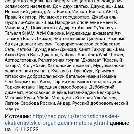
Общество социальных реформ, Общество возрождения
исламского наследия, Дом двух святых, Джунд аш-Шам,
Исламский джихад, Аль-Каида, Имарат Кавказ, АБТО,
Правый сектор, Исламское государство, Джабха аль-
Нусра ли-Ахль аш-Шам, Народное ополчение имени К.
Минина и Д. Пожарского, Аджр от Аллаха Субхану уа
Тагьаля SHAM, АУМ Синрике, Муджахеды джамаата Ат-
Тавхида Валь-Джихад, Чистопольский Джамаат, Рохнамо
ба суи давлати исломи, Террористическое сообщество
Сеть, Катиба Таухид валь-Джихад, Хайят Тахрир аш-Шам,
Ахлю Сунна Валь Джамаа, National Socialism/White Power,
Артподготовка, Религиозная группа “Джамаат “Красный
пахарь”, Колумбайн, Хатлонский джамаат, Мусульманская
религиозная группа п. Кушкуль г. Оренбург, Крымско-
татарский добровольческий батальон имени Номана
Челебиджихана, Азов, Партия исламского возрождения
Таджикистана, Народная самооборона, Дуббайский
джамаат, московская ячейка, Батал-Хаджи Белхороев,
Маньяки Культ Убийц, Молодёжь Которая Улыбается,
Легион Свобода России, Айдар, Русский добровольческий
корпус
Источник:
http://nac.gov.ru/terroristicheskie-i-
ekstremistskie-organizacii-i-materialy.html
данные
на
16.11.2023