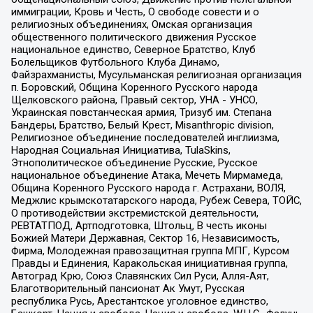
иммиграции, Кровь и Честь, О свободе совести и о
религиозных объединениях, Омская организация
общественного политического движения Русское
национальное единство, Северное Братство, Клуб
Болельщиков Футбольного Клуба Динамо,
Файзрахманисты, Мусульманская религиозная организация
п. Боровский, Община Коренного Русского народа
Щелковского района, Правый сектор, УНА - УНСО,
Украинская повстанческая армия, Тризуб им. Степана
Бандеры, Братство, Белый Крест, Misanthropic division,
Религиозное объединение последователей инглиизма,
Народная Социальная Инициатива, TulaSkins,
Этнополитическое объединение Русские, Русское
национальное объединение Атака, Мечеть Мирмамеда,
Община Коренного Русского народа г. Астрахани, ВОЛЯ,
Меджлис крымскотатарского народа, Рубеж Севера, ТОЙС,
О противодействии экстремистской деятельности,
РЕВТАТПОД, Артподготовка, Штольц, В честь иконы
Божией Матери Державная, Сектор 16, Независимость,
Фирма, Молодежная правозащитная группа МПГ, Курсом
Правды и Единения, Каракольская инициативная группа,
Автоград Крю, Союз Славянских Сил Руси, Алля-Аят,
Благотворительный пансионат Ак Умут, Русская
республика Русь, Арестантское уголовное единство,