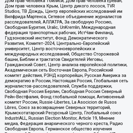
Дом прав человека Тбилиси, Дом прав человека Ереван,
Дом прав человека Крым, Центр дикого лосося, TVR
Studios, ТВ Дождь, Центр европейских исследований им
Вилфрида Мартенса, Сетевое объединение журналистов
расследователей, АЛЛАТРА, За свободную Россию,
Свободная Бурятия, Uralic, UnKremlin, Международная
федерация транспортных рабочих, ИстЧам Финланд,
Гудзоновский институт, Фонд Демократического
Развития, Комитет-2024, Центрально-Европейский
университет, Центр восточноевропейских и
международных исследований, Общество Сторожевой
башни, Библии и трактатов Свидетелей Иеговы,
Гражданский Совет, Центр анализа европейской политики,
Академическая сеть Восточная Европа, Российский
комитет действия, РЭНД корпорейшн, Русская Америка за
демократию в России, Настоящая Россия, Глобальная сеть
журналистов-расследователей, Служба поддержки,
Свободная Россия Берлин, Свободная Россия Северный
Рейн-Вестфалия, Фонд глобальной помощи, Антивоенный
комитет России, Russie-Libertes, La Asocicion de Rusos
Libres, Союз за возвращение Северных территорий,
Крымскотатарский Ресурсный Центр, Глобальный союз
IndustriALL, Russian Election Monitor, Article 19, Мнение
медиа, Федерация анархического черного креста, Радио
Свободная Европа, Германское общество изучения