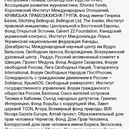
Республика Польша, СВОБОДНЫЙ ИДЕЛЬ-УРАЛ,
Ассоциация развития журналистики, IStories fonds,
Королевский Институт Международных Отношений,
КРИМСЬКА ПРАВОЗАХИСНА ГРУПА, Фонд имени Генриха
Бёлля, Stichting Bellingcat, Bellingcat Ltd, The Insider, Институт
правовой инициативы Центральной и Восточной Европы,
Фонд Открытой Эстонии, Calvert 22 Foundation, Канадский
украинский конгресс, Институт Макдональда-Лорье,
Украинская национальная федерация Канады,
Декабристы, Международный научный центр им Вудро
Вильсона, Свободная пресса, Возрождение, Всеукраинский
духовный центр , Риддл, Русский антивоенный комитет в
Швеции, Проект Медуза, Фонд Андрея Сахарова, Форум
свободной России, Лига Свободных Наций, Transparеncy
International, Форум Свободных Народов ПостРоссии,
Солидарность с гражданским движением в России –
Solidarus, КрымSOS, Свободный университет, Институт
государственного управления, Форум гражданского
общества Россия, Беллона, Союз жителей островов
Тисима и Хабомаи, Съезд народных депутатов, Гринпис
Интернешнл, Фонд борьбы с коррупцией Инк, Завет
церквей TCCN, Агора, Всемирный фонд природы, BDR
Novaja Gazeta-Europe, Алтай проект, Образовательный дом
прав человека Чернигов, Фонд Дом Прав Человека,
Белорусский дом прав человека имени Бориса Звозскова,