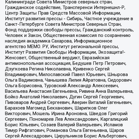
Калининграде Совета Министров северных стран,
Гражданское содействие, Трансперенси Интернешнл-Р,
Центр Защиты Прав Средств Массовой Информации,
Институт развития прессы - Сибирь, Частное учреждение в
Санкт-Петербурге Совета Министров Северных Стран,
Фонд поддержки свободы прессы, Гражданский контроль,
Человек и Закон, Общественная комиссия по сохранению
наследия академика Сахарова, Информационное
агентство МЕМО. РУ, Институт региональной прессы,
Институт Развития Свободы Информации, Экозащита!-
Женсовет, Общественный вердикт, Евразийская
антимонопольная ассоциация, Бедушев Петр Петрович,
Дзугкоева Регина Николаевна, Кривенко Сергей
Владимирович, Милославский Павел Юрьевич, Шнырова
Ольга Вадимовна, Чанышева Лилия Айратовна, Сидорович
Ольга Борисовна, Туровский Александр Алексеевич,
Васильева Анастасия Евгеньевна, Ривина Анна Валерьевна,
Бойко Анатолий Николаевич, Дугин Сергей Георгиевич,
Пивоваров Андрей Сергеевич, Аверин Виталий Евгеньевич,
Барахоев Магомед Бекханович, Шарипков Олег
Викторович, Мошель Ирина Ароновна, Шведов Григорий
Сергеевич, Пономарев Лев Александрович, Каргалицкий
Борис Юльевич, Созаев Валерий Валерьевич, Исламов
Тимур Рифгатович, Романова Ольга Евгеньевна, Щаров
Сергей Алексадрович, Цирульников Борис Альбертович,