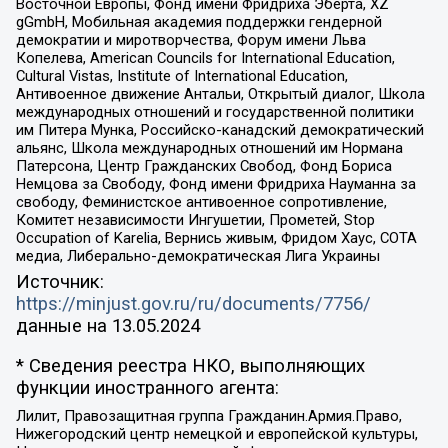
Восточной Европы, Фонд имени Фридриха Эберта, XZ
gGmbH, Мобильная академия поддержки гендерной
демократии и миротворчества, Форум имени Льва
Копелева, American Councils for International Education,
Cultural Vistas, Institute of International Education,
Антивоенное движение Антальи, Открытый диалог, Школа
международных отношений и государственной политики
им Питера Мунка, Российско-канадский демократический
альянс, Школа международных отношений им Нормана
Патерсона, Центр Гражданских Свобод, Фонд Бориса
Немцова за Свободу, Фонд имени Фридриха Науманна за
свободу, Феминистское антивоенное сопротивление,
Комитет независимости Ингушетии, Прометей, Stop
Occupation of Karelia, Вернись живым, Фридом Хаус, СОТА
медиа, Либерально-демократическая Лига Украины
Источник:
https://minjust.gov.ru/ru/documents/7756/
данные на
13.05.2024
* Сведения реестра НКО, выполняющих
функции иностранного агента:
Лилит, Правозащитная группа Гражданин.Армия.Право,
Нижегородский центр немецкой и европейской культуры,