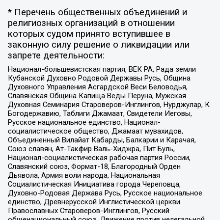
* Перечень общественных объединений и
религиозных организаций в отношении
которых судом принято вступившее в
законную силу решение о ликвидации или
запрете деятельности:
Национал-большевистская партия, ВЕК РА, Рада земли
Кубанской Духовно Родовой Державы Русь, Община
Духовного Управления Асгардской Веси Беловодья,
Славянская Община Капища Веды Перуна, Мужская
Духовная Семинария Староверов-Инглингов, Нурджулар, К
Богодержавию, Таблиги Джамаат, Свидетели Иеговы,
Русское национальное единство, Национал-
социалистическое общество, Джамаат мувахидов,
Объединенный Вилайат Кабарды, Балкарии и Карачая,
Союз славян, Ат-Такфир Валь-Хиджра, Пит Буль,
Национал-социалистическая рабочая партия России,
Славянский союз, Формат-18, Благородный Орден
Дьявола, Армия воли народа, Национальная
Социалистическая Инициатива города Череповца,
Духовно-Родовая Держава Русь, Русское национальное
единство, Древнерусской Инглистической церкви
Православных Староверов-Инглингов, Русский
общенациональный союз, Движение против нелегальной