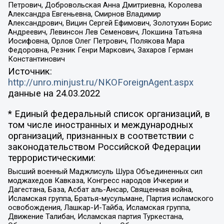
Петрович, Добровольская Анна Дмитриевна, Королева
Александра Евгеньевна, Смирнов Владимир
Александрович, Вицин Сергей Ефимович, Золотухин Борис
Андреевич, Левинсон Лев Семенович, Локшина Татьяна
Иосифовна, Орлов Олег Петрович, Полякова Мара
Федоровна, Резник Генри Маркович, Захаров Герман
Константинович
Источник:
http://unro.minjust.ru/NKOForeignAgent.aspx
данные на
24.03.2022
* Единый федеральный список организаций, в
том числе иностранных и международных
организаций, признанных в соответствии с
законодательством Российской Федерации
террористическими:
Высший военный Маджлисуль Шура Объединенных сил
моджахедов Кавказа, Конгресс народов Ичкерии и
Дагестана, База, Асбат аль-Ансар, Священная война,
Исламская группа, Братья-мусульмане, Партия исламского
освобождения, Лашкар-И-Тайба, Исламская группа,
Движение Талибан, Исламская партия Туркестана,