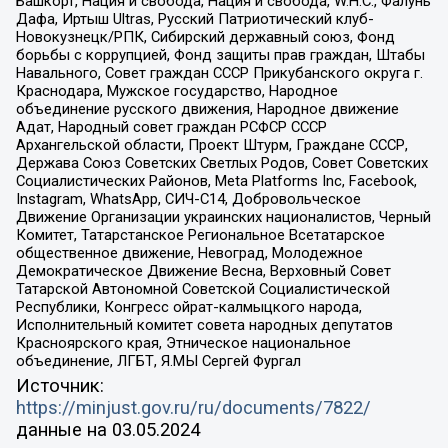
Башкорт, Нация и свобода, Нация и свобода, W.H.С., Фалунь
Дафа, Иртыш Ultras, Русский Патриотический клуб-
Новокузнецк/РПК, Сибирский державный союз, Фонд
борьбы с коррупцией, Фонд защиты прав граждан, Штабы
Навального, Совет граждан СССР Прикубанского округа г.
Краснодара, Мужское государство, Народное
объединение русского движения, Народное движение
Адат, Народный совет граждан РСФСР СССР
Архангельской области, Проект Штурм, Граждане СССР,
Держава Союз Советских Светлых Родов, Совет Советских
Социалистических Районов, Meta Platforms Inc, Facebook,
Instagram, WhatsApp, СИЧ-С14, Добровольческое
Движение Организации украинских националистов, Черный
Комитет, Татарстанское Региональное Всетатарское
общественное движение, Невоград, Молодежное
Демократическое Движение Весна, Верховный Совет
Татарской Автономной Советской Социалистической
Республики, Конгресс ойрат-калмыцкого народа,
Исполнительный комитет совета народных депутатов
Красноярского края, Этническое национальное
объединение, ЛГБТ, Я.МЫ Сергей Фургал
Источник:
https://minjust.gov.ru/ru/documents/7822/
данные на
03.05.2024