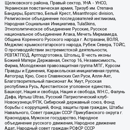
Щелковского района, Правый сектор, УНА - УНСО,
Украинская повстанческая армия, Тризуб им. Степана
Бандеры, Братство, Белый Крест, Misanthropic division,
Религиозное объединение последователей инглиизма,
Народная Социальная Инициатива, TulaSkins,
Этнополитическое объединение Русские, Русское
национальное объединение Атака, Мечеть Мирмамеда,
Община Коренного Русского народа г. Астрахани, ВОЛЯ,
Меджлис крымскотатарского народа, Рубеж Севера, ТОЙС,
О противодействии экстремистской деятельности,
РЕВТАТПОД, Артподготовка, Штольц, В честь иконы
Божией Матери Державная, Сектор 16, Независимость,
Фирма, Молодежная правозащитная группа МПГ, Курсом
Правды и Единения, Каракольская инициативная группа,
Автоград Крю, Союз Славянских Сил Руси, Алля-Аят,
Благотворительный пансионат Ак Умут, Русская
республика Русь, Арестантское уголовное единство,
Башкорт, Нация и свобода, Нация и свобода, W.H.С., Фалунь
Дафа, Иртыш Ultras, Русский Патриотический клуб-
Новокузнецк/РПК, Сибирский державный союз, Фонд
борьбы с коррупцией, Фонд защиты прав граждан, Штабы
Навального, Совет граждан СССР Прикубанского округа г.
Краснодара, Мужское государство, Народное
объединение русского движения, Народное движение
Адат, Народный совет граждан РСФСР СССР