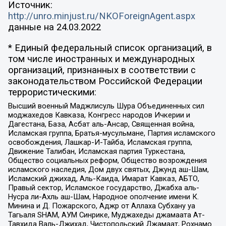
Источник:
http://unro.minjust.ru/NKOForeignAgent.aspx
данные на
24.03.2022
* Единый федеральный список организаций, в
том числе иностранных и международных
организаций, признанных в соответствии с
законодательством Российской Федерации
террористическими:
Высший военный Маджлисуль Шура Объединенных сил
моджахедов Кавказа, Конгресс народов Ичкерии и
Дагестана, База, Асбат аль-Ансар, Священная война,
Исламская группа, Братья-мусульмане, Партия исламского
освобождения, Лашкар-И-Тайба, Исламская группа,
Движение Талибан, Исламская партия Туркестана,
Общество социальных реформ, Общество возрождения
исламского наследия, Дом двух святых, Джунд аш-Шам,
Исламский джихад, Аль-Каида, Имарат Кавказ, АБТО,
Правый сектор, Исламское государство, Джабха аль-
Нусра ли-Ахль аш-Шам, Народное ополчение имени К.
Минина и Д. Пожарского, Аджр от Аллаха Субхану уа
Тагьаля SHAM, АУМ Синрике, Муджахеды джамаата Ат-
Тавхида Валь-Джихад, Чистопольский Джамаат, Рохнамо