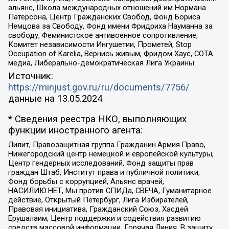
альянс, Школа международных отношений им Нормана
Патерсона, Центр Гражданских Свобод, Фонд Бориса
Немцова за Свободу, Фонд имени Фридриха Науманна за
свободу, Феминистское антивоенное сопротивление,
Комитет независимости Ингушетии, Прометей, Stop
Occupation of Karelia, Вернись живым, Фридом Хаус, СОТА
медиа, Либерально-демократическая Лига Украины
Источник:
https://minjust.gov.ru/ru/documents/7756/
данные на
13.05.2024
* Сведения реестра НКО, выполняющих
функции иностранного агента:
Лилит, Правозащитная группа Гражданин.Армия.Право,
Нижегородский центр немецкой и европейской культуры,
Центр гендерных исследований, Фонд защиты прав
граждан Штаб, Институт права и публичной политики,
Фонд борьбы с коррупцией, Альянс врачей,
НАСИЛИЮ.НЕТ, Мы против СПИДа, СВЕЧА, Гуманитарное
действие, Открытый Петербург, Лига Избирателей,
Правовая инициатива, Гражданский Союз, Хасдей
Ерушалаим, Центр поддержки и содействия развитию
средств массовой информации, Горячая Линия, В защиту