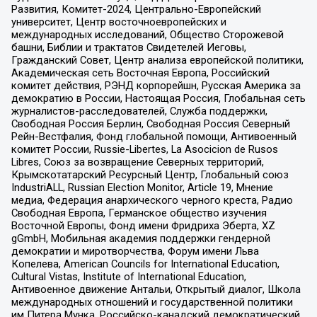
Развития, Комитет-2024, Центрально-Европейский
университет, Центр восточноевропейских и
международных исследований, Общество Сторожевой
башни, Библии и трактатов Свидетелей Иеговы,
Гражданский Совет, Центр анализа европейской политики,
Академическая сеть Восточная Европа, Российский
комитет действия, РЭНД корпорейшн, Русская Америка за
демократию в России, Настоящая Россия, Глобальная сеть
журналистов-расследователей, Служба поддержки,
Свободная Россия Берлин, Свободная Россия Северный
Рейн-Вестфалия, Фонд глобальной помощи, Антивоенный
комитет России, Russie-Libertes, La Asocicion de Rusos
Libres, Союз за возвращение Северных территорий,
Крымскотатарский Ресурсный Центр, Глобальный союз
IndustriALL, Russian Election Monitor, Article 19, Мнение
медиа, Федерация анархического черного креста, Радио
Свободная Европа, Германское общество изучения
Восточной Европы, Фонд имени Фридриха Эберта, XZ
gGmbH, Мобильная академия поддержки гендерной
демократии и миротворчества, Форум имени Льва
Копелева, American Councils for International Education,
Cultural Vistas, Institute of International Education,
Антивоенное движение Антальи, Открытый диалог, Школа
международных отношений и государственной политики
им Питера Мунка, Российско-канадский демократический