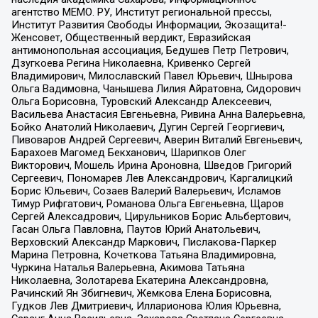
агентство МЕМО. РУ, Институт региональной прессы,
Институт Развития Свободы Информации, Экозащита!-
Женсовет, Общественный вердикт, Евразийская
антимонопольная ассоциация, Бедушев Петр Петрович,
Дзугкоева Регина Николаевна, Кривенко Сергей
Владимирович, Милославский Павел Юрьевич, Шнырова
Ольга Вадимовна, Чанышева Лилия Айратовна, Сидорович
Ольга Борисовна, Туровский Александр Алексеевич,
Васильева Анастасия Евгеньевна, Ривина Анна Валерьевна,
Бойко Анатолий Николаевич, Дугин Сергей Георгиевич,
Пивоваров Андрей Сергеевич, Аверин Виталий Евгеньевич,
Барахоев Магомед Бекханович, Шарипков Олег
Викторович, Мошель Ирина Ароновна, Шведов Григорий
Сергеевич, Пономарев Лев Александрович, Каргалицкий
Борис Юльевич, Созаев Валерий Валерьевич, Исламов
Тимур Рифгатович, Романова Ольга Евгеньевна, Щаров
Сергей Алексадрович, Цирульников Борис Альбертович,
Гасан Ольга Павловна, Паутов Юрий Анатольевич,
Верховский Александр Маркович, Пислакова-Паркер
Марина Петровна, Кочеткова Татьяна Владимировна,
Чуркина Наталья Валерьевна, Акимова Татьяна
Николаевна, Золотарева Екатерина Александровна,
Рачинский Ян Збигневич, Жемкова Елена Борисовна,
Гудков Лев Дмитриевич, Илларионова Юлия Юрьевна,