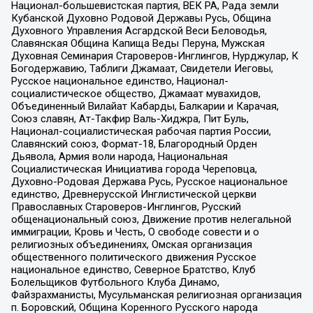
Национал-большевистская партия, ВЕК РА, Рада земли
Кубанской Духовно Родовой Державы Русь, Община
Духовного Управления Асгардской Веси Беловодья,
Славянская Община Капища Веды Перуна, Мужская
Духовная Семинария Староверов-Инглингов, Нурджулар, К
Богодержавию, Таблиги Джамаат, Свидетели Иеговы,
Русское национальное единство, Национал-
социалистическое общество, Джамаат мувахидов,
Объединенный Вилайат Кабарды, Балкарии и Карачая,
Союз славян, Ат-Такфир Валь-Хиджра, Пит Буль,
Национал-социалистическая рабочая партия России,
Славянский союз, Формат-18, Благородный Орден
Дьявола, Армия воли народа, Национальная
Социалистическая Инициатива города Череповца,
Духовно-Родовая Держава Русь, Русское национальное
единство, Древнерусской Инглистической церкви
Православных Староверов-Инглингов, Русский
общенациональный союз, Движение против нелегальной
иммиграции, Кровь и Честь, О свободе совести и о
религиозных объединениях, Омская организация
общественного политического движения Русское
национальное единство, Северное Братство, Клуб
Болельщиков Футбольного Клуба Динамо,
Файзрахманисты, Мусульманская религиозная организация
п. Боровский, Община Коренного Русского народа