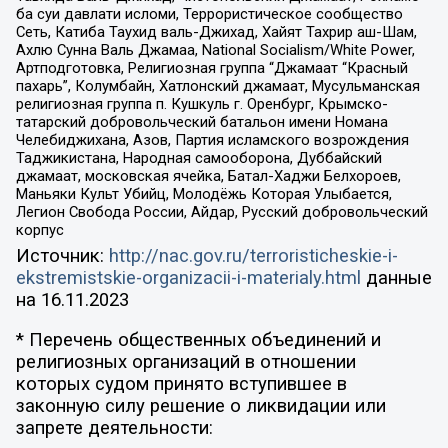
ба суи давлати исломи, Террористическое сообщество
Сеть, Катиба Таухид валь-Джихад, Хайят Тахрир аш-Шам,
Ахлю Сунна Валь Джамаа, National Socialism/White Power,
Артподготовка, Религиозная группа “Джамаат “Красный
пахарь”, Колумбайн, Хатлонский джамаат, Мусульманская
религиозная группа п. Кушкуль г. Оренбург, Крымско-
татарский добровольческий батальон имени Номана
Челебиджихана, Азов, Партия исламского возрождения
Таджикистана, Народная самооборона, Дуббайский
джамаат, московская ячейка, Батал-Хаджи Белхороев,
Маньяки Культ Убийц, Молодёжь Которая Улыбается,
Легион Свобода России, Айдар, Русский добровольческий
корпус
Источник:
http://nac.gov.ru/terroristicheskie-i-
ekstremistskie-organizacii-i-materialy.html
данные
на
16.11.2023
* Перечень общественных объединений и
религиозных организаций в отношении
которых судом принято вступившее в
законную силу решение о ликвидации или
запрете деятельности: