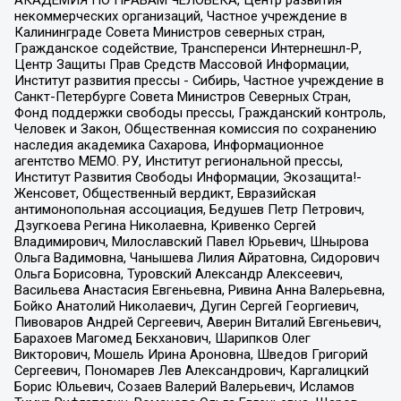
некоммерческих организаций, Частное учреждение в
Калининграде Совета Министров северных стран,
Гражданское содействие, Трансперенси Интернешнл-Р,
Центр Защиты Прав Средств Массовой Информации,
Институт развития прессы - Сибирь, Частное учреждение в
Санкт-Петербурге Совета Министров Северных Стран,
Фонд поддержки свободы прессы, Гражданский контроль,
Человек и Закон, Общественная комиссия по сохранению
наследия академика Сахарова, Информационное
агентство МЕМО. РУ, Институт региональной прессы,
Институт Развития Свободы Информации, Экозащита!-
Женсовет, Общественный вердикт, Евразийская
антимонопольная ассоциация, Бедушев Петр Петрович,
Дзугкоева Регина Николаевна, Кривенко Сергей
Владимирович, Милославский Павел Юрьевич, Шнырова
Ольга Вадимовна, Чанышева Лилия Айратовна, Сидорович
Ольга Борисовна, Туровский Александр Алексеевич,
Васильева Анастасия Евгеньевна, Ривина Анна Валерьевна,
Бойко Анатолий Николаевич, Дугин Сергей Георгиевич,
Пивоваров Андрей Сергеевич, Аверин Виталий Евгеньевич,
Барахоев Магомед Бекханович, Шарипков Олег
Викторович, Мошель Ирина Ароновна, Шведов Григорий
Сергеевич, Пономарев Лев Александрович, Каргалицкий
Борис Юльевич, Созаев Валерий Валерьевич, Исламов