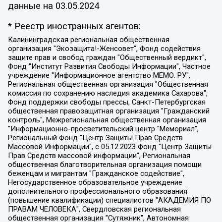
данные на
03.05.2024
* Реестр иностранных агентов:
Калининградская региональная общественная организация "Экозащита!-Женсовет", Фонд содействия защите прав и свобод граждан "Общественный вердикт", Фонд "Институт Развития Свободы Информации", Частное учреждение "Информационное агентство МЕМО. РУ", Региональная общественная организация "Общественная комиссия по сохранению наследия академика Сахарова", Фонд поддержки свободы прессы, Санкт-Петербургская общественная правозащитная организация "Гражданский контроль", Межрегиональная общественная организация "Информационно-просветительский центр "Мемориал", Региональный Фонд "Центр Защиты Прав Средств Массовой Информации", с 05.12.2023 Фонд "Центр Защиты Прав Средств массовой информации", Региональная общественная благотворительная организация помощи беженцам и мигрантам "Гражданское содействие", Негосударственное образовательное учреждение дополнительного профессионального образования (повышение квалификации) специалистов "АКАДЕМИЯ ПО ПРАВАМ ЧЕЛОВЕКА", Свердловская региональная общественная организация "Сутяжник", Автономная некоммерческая организация "Центр независимых социологических исследований", Союз общественных объединений "Российский исследовательский центр по правам человека", Региональное общественное учреждение научно-информационный центр "МЕМОРИАЛ", Некоммерческая организация "Фонд защиты гласности", Автономная некоммерческая организация "Институт прав человека", Городская общественная организация "Екатеринбургское общество "МЕМОРИАЛ", Городская общественная организация "Рязанское историко-просветительское и правозащитное общество "Мемориал" (Рязанский Мемориал), Челябинский региональный орган общественной самодеятельности – женское общественное объединение "Женщины Евразии", Челябинский региональный орган общественной самодеятельности "Уральская правозащитная группа", Фонд содействия защите здоровья и социальной справедливости имени Андрея Рылькова, Автономная Некоммерческая Организация "Аналитический Центр Юрия Левады", Автономная некоммерческая организация социальной поддержки населения "Проект Апрель", Региональная общественная организация помощи женщинам и детям, находящимся в кризисной ситуации "Информационно-методический центр "Анна", Фонд содействия развитию массовых коммуникаций и правовому просвещению "Так-так-Так", Фонд содействия устойчивому развитию "Серебряная тайга", Свердловский региональный общественный фонд социальных проектов "Новое время", "Idel.Реалии", Кавказ.Реалии, Крым.Реалии, Телеканал Настоящее Время, Татаро-башкирская служба Радио Свобода (Azatliq Radiosi), Радио Свободная Европа/Радио Свобода (PCE/PC), "Сибирь.Реалии", "Фактограф", Благотворительный фонд помощи осужденным и их семьям, Автономная некоммерческая организация "Институт глобализации и социальных движений", Фонд "В защиту прав заключенных", Частное учреждение "Центр поддержки и содействия развитию средств массовой информации", Пензенский региональный общественный благотворительный фонд "Гражданский союз", "Север.Реалии", Некоммерческая организация Фонд "Правовая инициатива", Общество с ограниченной ответственностью "Радио Свободная Европа/Радио Свобода", Чешское информационное агентство "MEDIUM-ORIENT", Красноярская региональная общественная организация "Мы против СПИДа", Камалягин Денис Николаевич, Маркелов Сергей Евгеньевич, Пономарев Лев Александрович, Савицкая Людмила Алексеевна, Автономная некоммерческая организация "Центр по работе с проблемой насилия "НАСИЛИЮ.НЕТ", Межрегиональный профессиональный союз работников здравоохранения "Альянс врачей", Юридическое лицо, зарегистрированное в Латвийской Республике, SIA "Medusa Project" (регистрационный номер 40103797863, дата регистрации 10.06.2014), Некоммерческая организация "Фонд по борьбе с коррупцией", Автономная некоммерческая организация "Институт права и публичной политики", Баданин Роман Сергеевич, Гликин Максим Александрович, Железнова Мария Михайловна, Лукьянова Юлия Сергеевна, Маетная Елизавета Витальевна, Маняхин Петр Борисович, Чуракова Ольга Владимировна, Ярош Юлия Петровна, Юридическое лицо "The Insider SIA", зарегистрированное в Риге, Латвийская Республика (дата регистрации 26.06.2015), являющееся администратором доменного имени интернет-издания "The Insider SIA", https://theins.ru, Постернак Алексей Евгеньевич, Рубин Михаил Аркадьевич, Анин Роман Александрович, Юридическое лицо Istories fonds, зарегистрированное в Латвийской Республике (регистрационный номер 50008295751, дата регистрации 24.02.2020), Великовский Дмитрий Александрович, Долинина Ирина Николаевна, Мароховская Алеся Алексеевна, Шлейнов Роман Юрьевич, Шмагун Олеся Валентиновна, Общество с ограниченной ответственностью "Альтаир 2021", Общество с ограниченной ответственностью "Вега 2021", Общество с ограниченной ответственностью "Главный редактор 2021", Общество с ограниченной ответственностью "Ромашки монолит", Важенков Артем Валерьевич, Ивановская областная общественная организация "Центр гендерных исследований", Гурман Юрий Альбертович, Медиапроект "ОВД-Инфо", Егоров Владимир Владимирович, Жилинский Владимир Александрович, Общество с ограниченной ответственностью "ЗП", Иванова София Юрьевна, Карезина Инна Павловна, Кильтау Екатерина Викторовна, Петров Алексей Викторович, Пискунов Сергей Евгеньевич, Смирнов Сергей Сергеевич, Тихонов Михаил Сергеевич, Общество с ограниченной ответственностью "ЖУРНАЛИСТ-ИНОСТРАННЫЙ АГЕНТ", Арапова Галина Юрьевна, Вольтская Татьяна Анатольевна, Американская компания "Mason G.E.S. Anonymous Foundation" (США), являющаяся владельцем интернет-издания https://mnews.world/, Компания "Stichting Bellingcat", зарегистрированная в Нидерландах (дата регистрации 11.07.2018), Захаров Андрей Вячеславович, Клепиковская Екатерина Дмитриевна, Общество с ограниченной ответственностью "МЕМО", Перл Роман Александрович, Симонов Евгений Алексеевич, Соловьева Елена Анатольевна, Сотников Даниил Владимирович, Сурначева Елизавета Дмитриевна, Автономная некоммерческая организация по защите прав человека и информированию населения "Якутия – Наше Мнение", Общество с ограниченной ответственностью "Москоу диджитал медиа", с 26.01.2023 Общество с ограниченной ответственностью "Чайка Белые сады", Ветошкина Валерия Валерьевна, Заговора Максим Александрович, Межрегиональное общественное движение "Российская ЛГБТ - сеть", Оленичев Максим Владимирович, Павлов Иван Юрьевич, Скворцова Елена Сергеевна, Общество с ограниченной ответственностью "Как бы инагент", Кочетков Игорь Викторович, Общество с ограниченной ответственностью "Честные выборы", Еланчик Олег Александрович, Общество с ограниченной ответственностью "Нобелевский призыв", Гималова Регина Эмилевна, Григорьев Андрей Валерьевич, Григорьева Алина Александровна, Ассоциация по содействию защите прав призывников, альтернативнослужащих и военнослужащих "Правозащитная группа "Гражданин.Армия.Право", Хисамова Регина Фаритовна, Автономная некоммерческая организация по реализации социально-правовых программ "Лилит", Дальневосточное общественное движение "Маяк", Санкт-Петербургская ЛГБТ-инициативная группа "Выход", Инициативная группа ЛГБТ+ "Реверс", Алексеев Андрей Викторович, Бекбулатова Таисия Львовна, Беляев Иван Михайлович, Владыкина Елена Сергеевна, Гельман Марат Александрович, Никульшина Вероника Юрьевна, Толоконникова Надежда Андреевна, Шендерович Виктор Анатольевич, Общество с ограниченной ответственностью "Данное сообщение", Общество с ограниченной ответственностью Издательский дом "Новая глава", Айнбиндер Александра Александровна, Московский комьюнити-центр для ЛГБТ+инициатив, Благотворительный фонд развития филантропии, Deutsche Welle (Германия, Kurt-Schumacher-Strasse 3, 53113 Bonn), Борзунова Мария Михайловна, Воробьев Виктор Викторович, Голубева Анна Львовна, Константинова Алла Михайловна, Малкова Ирина Владимировна, Мурадов Мурад Абдулгалимович, Осетинская Елизавета Николаевна, Понасенков Евгений Николаевич, Ганапольский Матвей Юрьевич, Киселев Евгений Алексеевич, Борухович Ирина Григорьевна, Дремин Иван Тимофеевич, Дубровский Дмитрий Викторович, Красноярская региональная общественная организация поддержки и развития альтернативных образовательных технологий и межкультурных коммуникаций "ИНТЕРРА", Маяковская Екатерина Алексеевна, Фейгин Марк Захарович, Филимонов Андрей Викторович, Дзугкоева Регина Николаевна, Доброхотов Роман Александрович, Дудь Юрий Александрович, Елкин Сергей Владимирович, Кругликов Кирилл Игоревич, Сабунаева Мария Леонидовна, Семенов Алексей Владимирович, Шаинян Карен Багратович, Шульман Екатерина Михайловна, Асафьев Артур Валерьевич, Вахштайн Виктор Семенович, Венедиктов Алексей Алексеевич, Лушникова Екатерина Евгеньевна, Волков Леонид Михайлович, Невзоров Александр Глебович, Пархоменко Сергей Борисович, Сироткин Ярослав Николаевич, Кара-Мурза Владимир Владимирович, Баранова Наталья Владимировна, Гозман Леонид Яковлевич, Кагарлицкий Борис Юльевич, Климарев Михаил Валерьевич, Милов Владимир Станиславович, Автономная некоммерческая организация Краснодарский центр современного искусства "Типография", Моргенштерн Алишер Тагирович, Соболь Любовь Эдуардовна, Общество с ограниченной ответственностью "ЛИЗА НОРМ", Каспаров Гарри Кимович, Ходорковский Михаил Борисович, Общество с ограниченной ответственностью "Апрельские тезисы", Данилович Ирина Брониславовна, Кашин Олег Владимирович, Петров Николай Владимирович, Пивоваров Алексей Владимирович, Соколов Михаил Владимирович, Цветкова Юлия Владимировна, Чичваркин Евгений Александрович, Комитет против пыток/Команда против пыток, Общество с ограниченной ответственностью "Первый научный", Общество с ограниченной ответственностью "Вертолет и ко", Белоцерковская Вероника Борисовна, Кац Максим Евгеньевич, Лазарева Татьяна Юрьевна, Шаведдинов Руслан Табризович, Яшин Илья Валерьевич, Общество с ограниченной ответственностью "Иноагент ААВ", Алешковский Дмитрий Петрович, Альбац Евгения Марковна, Быков Дмитрий Львович, Галямина Юлия Евгеньевна, Лойко Сергей Леонидович, Мартынов Кирилл Константинович, Медведев Сергей Александрович, Крашенинников Федор Геннадиевич, Гордеева Катерина Вл