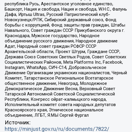
республика Русь, Арестантское уголовное единство,
Башкорт, Нация и свобода, Нация и свобода, W.H.С., Фалунь
Дафа, Иртыш Ultras, Русский Патриотический клуб-
Новокузнецк/РПК, Сибирский державный союз, Фонд
борьбы с коррупцией, Фонд защиты прав граждан, Штабы
Навального, Совет граждан СССР Прикубанского округа г.
Краснодара, Мужское государство, Народное
объединение русского движения, Народное движение
Адат, Народный совет граждан РСФСР СССР
Архангельской области, Проект Штурм, Граждане СССР,
Держава Союз Советских Светлых Родов, Совет Советских
Социалистических Районов, Meta Platforms Inc, Facebook,
Instagram, WhatsApp, СИЧ-С14, Добровольческое
Движение Организации украинских националистов, Черный
Комитет, Татарстанское Региональное Всетатарское
общественное движение, Невоград, Молодежное
Демократическое Движение Весна, Верховный Совет
Татарской Автономной Советской Социалистической
Республики, Конгресс ойрат-калмыцкого народа,
Исполнительный комитет совета народных депутатов
Красноярского края, Этническое национальное
объединение, ЛГБТ, Я.МЫ Сергей Фургал
Источник:
https://minjust.gov.ru/ru/documents/7822/