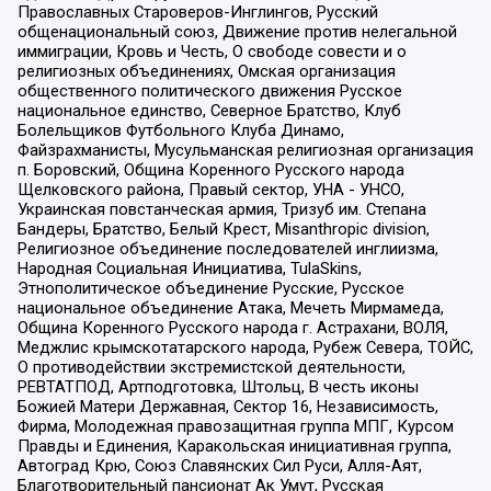
Православных Староверов-Инглингов, Русский
общенациональный союз, Движение против нелегальной
иммиграции, Кровь и Честь, О свободе совести и о
религиозных объединениях, Омская организация
общественного политического движения Русское
национальное единство, Северное Братство, Клуб
Болельщиков Футбольного Клуба Динамо,
Файзрахманисты, Мусульманская религиозная организация
п. Боровский, Община Коренного Русского народа
Щелковского района, Правый сектор, УНА - УНСО,
Украинская повстанческая армия, Тризуб им. Степана
Бандеры, Братство, Белый Крест, Misanthropic division,
Религиозное объединение последователей инглиизма,
Народная Социальная Инициатива, TulaSkins,
Этнополитическое объединение Русские, Русское
национальное объединение Атака, Мечеть Мирмамеда,
Община Коренного Русского народа г. Астрахани, ВОЛЯ,
Меджлис крымскотатарского народа, Рубеж Севера, ТОЙС,
О противодействии экстремистской деятельности,
РЕВТАТПОД, Артподготовка, Штольц, В честь иконы
Божией Матери Державная, Сектор 16, Независимость,
Фирма, Молодежная правозащитная группа МПГ, Курсом
Правды и Единения, Каракольская инициативная группа,
Автоград Крю, Союз Славянских Сил Руси, Алля-Аят,
Благотворительный пансионат Ак Умут, Русская