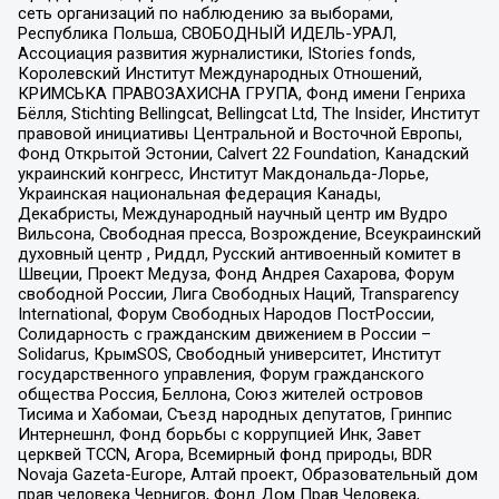
сеть организаций по наблюдению за выборами,
Республика Польша, СВОБОДНЫЙ ИДЕЛЬ-УРАЛ,
Ассоциация развития журналистики, IStories fonds,
Королевский Институт Международных Отношений,
КРИМСЬКА ПРАВОЗАХИСНА ГРУПА, Фонд имени Генриха
Бёлля, Stichting Bellingcat, Bellingcat Ltd, The Insider, Институт
правовой инициативы Центральной и Восточной Европы,
Фонд Открытой Эстонии, Calvert 22 Foundation, Канадский
украинский конгресс, Институт Макдональда-Лорье,
Украинская национальная федерация Канады,
Декабристы, Международный научный центр им Вудро
Вильсона, Свободная пресса, Возрождение, Всеукраинский
духовный центр , Риддл, Русский антивоенный комитет в
Швеции, Проект Медуза, Фонд Андрея Сахарова, Форум
свободной России, Лига Свободных Наций, Transparеncy
International, Форум Свободных Народов ПостРоссии,
Солидарность с гражданским движением в России –
Solidarus, КрымSOS, Свободный университет, Институт
государственного управления, Форум гражданского
общества Россия, Беллона, Союз жителей островов
Тисима и Хабомаи, Съезд народных депутатов, Гринпис
Интернешнл, Фонд борьбы с коррупцией Инк, Завет
церквей TCCN, Агора, Всемирный фонд природы, BDR
Novaja Gazeta-Europe, Алтай проект, Образовательный дом
прав человека Чернигов, Фонд Дом Прав Человека,