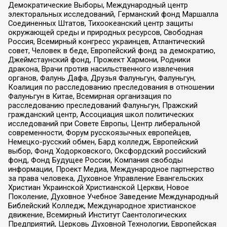
Демократические Выборы, Международный центр
электоральных исследований, Германский фонд Маршалла
Соединенных Штатов, Тихоокеанский центр защиты
окружающей среды и природных ресурсов, Свободная
Россия, Всемирный конгресс украинцев, Атлантический
совет, Человек в беде, Европейский фонд за демократию,
Джеймстаунский фонд, Прожект Хармони, Родники
дракона, Врачи против насильственного извлечения
органов, Фалунь Дафа, Друзья Фалуньгун, Фалуньгун,
Коалиция по расследованию преследования в отношении
Фалуньгун в Китае, Всемирная организация по
расследованию преследований Фалуньгун, Пражский
гражданский центр, Ассоциация школ политических
исследований при Совете Европы, Центр либеральной
современности, Форум русскоязычных европейцев,
Немецко-русский обмен, Бард колледж, Европейский
выбор, Фонд Ходорковского, Оксфордский российский
фонд, Фонд Будущее России, Компания свободы
информации, Проект Медиа, Международное партнерство
за права человека, Духовное Управление Евангельских
Христиан Украинской Христианской Церкви, Новое
Поколение, Духовное Учебное Заведение Международный
Библейский Колледж, Международное христианское
движение, Всемирный Институт Саентологических
Предприятий, Церковь Духовной Технологии, Европейская