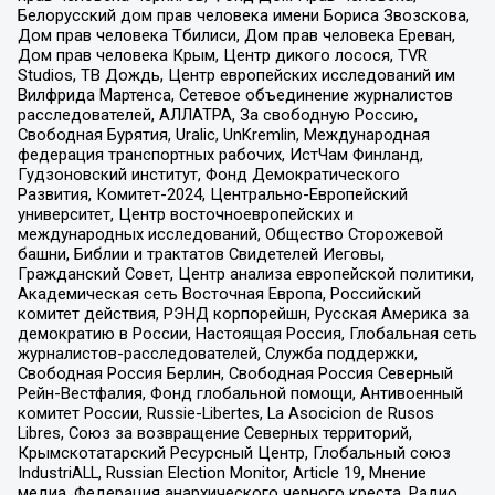
Белорусский дом прав человека имени Бориса Звозскова,
Дом прав человека Тбилиси, Дом прав человека Ереван,
Дом прав человека Крым, Центр дикого лосося, TVR
Studios, ТВ Дождь, Центр европейских исследований им
Вилфрида Мартенса, Сетевое объединение журналистов
расследователей, АЛЛАТРА, За свободную Россию,
Свободная Бурятия, Uralic, UnKremlin, Международная
федерация транспортных рабочих, ИстЧам Финланд,
Гудзоновский институт, Фонд Демократического
Развития, Комитет-2024, Центрально-Европейский
университет, Центр восточноевропейских и
международных исследований, Общество Сторожевой
башни, Библии и трактатов Свидетелей Иеговы,
Гражданский Совет, Центр анализа европейской политики,
Академическая сеть Восточная Европа, Российский
комитет действия, РЭНД корпорейшн, Русская Америка за
демократию в России, Настоящая Россия, Глобальная сеть
журналистов-расследователей, Служба поддержки,
Свободная Россия Берлин, Свободная Россия Северный
Рейн-Вестфалия, Фонд глобальной помощи, Антивоенный
комитет России, Russie-Libertes, La Asocicion de Rusos
Libres, Союз за возвращение Северных территорий,
Крымскотатарский Ресурсный Центр, Глобальный союз
IndustriALL, Russian Election Monitor, Article 19, Мнение
медиа, Федерация анархического черного креста, Радио