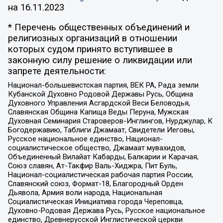
на
16.11.2023
* Перечень общественных объединений и
религиозных организаций в отношении
которых судом принято вступившее в
законную силу решение о ликвидации или
запрете деятельности:
Национал-большевистская партия, ВЕК РА, Рада земли
Кубанской Духовно Родовой Державы Русь, Община
Духовного Управления Асгардской Веси Беловодья,
Славянская Община Капища Веды Перуна, Мужская
Духовная Семинария Староверов-Инглингов, Нурджулар, К
Богодержавию, Таблиги Джамаат, Свидетели Иеговы,
Русское национальное единство, Национал-
социалистическое общество, Джамаат мувахидов,
Объединенный Вилайат Кабарды, Балкарии и Карачая,
Союз славян, Ат-Такфир Валь-Хиджра, Пит Буль,
Национал-социалистическая рабочая партия России,
Славянский союз, Формат-18, Благородный Орден
Дьявола, Армия воли народа, Национальная
Социалистическая Инициатива города Череповца,
Духовно-Родовая Держава Русь, Русское национальное
единство, Древнерусской Инглистической церкви