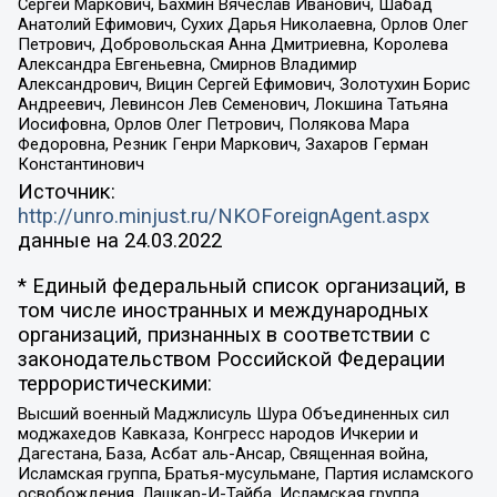
Сергей Маркович, Бахмин Вячеслав Иванович, Шабад
Анатолий Ефимович, Сухих Дарья Николаевна, Орлов Олег
Петрович, Добровольская Анна Дмитриевна, Королева
Александра Евгеньевна, Смирнов Владимир
Александрович, Вицин Сергей Ефимович, Золотухин Борис
Андреевич, Левинсон Лев Семенович, Локшина Татьяна
Иосифовна, Орлов Олег Петрович, Полякова Мара
Федоровна, Резник Генри Маркович, Захаров Герман
Константинович
Источник:
http://unro.minjust.ru/NKOForeignAgent.aspx
данные на
24.03.2022
* Единый федеральный список организаций, в
том числе иностранных и международных
организаций, признанных в соответствии с
законодательством Российской Федерации
террористическими:
Высший военный Маджлисуль Шура Объединенных сил
моджахедов Кавказа, Конгресс народов Ичкерии и
Дагестана, База, Асбат аль-Ансар, Священная война,
Исламская группа, Братья-мусульмане, Партия исламского
освобождения, Лашкар-И-Тайба, Исламская группа,