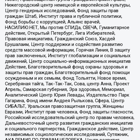
Нижегородский центр немецкой и европейской культуры,
Центр гендерных исследований, Фонд защиты прав
граждан Штаб, Институт права и публичной политики,
Фонд борьбы с коррупцией, Альянс врачей,
НАСИЛИЮ.НЕТ, Мы против СПИДа, СВЕЧА, Гуманитарное
действие, Открытый Петербург, Лига Избирателей,
Правовая инициатива, Гражданский Союз, Хасдей
Ерушалаим, Центр поддержки и содействия развитию
средств массовой информации, Горячая Линия, В защиту
прав заключенных, Институт глобализации и социальных
движений, Центр социально-информационных инициатив
Действие, Благотворительный фонд охраны здоровья и
защиты прав граждан, Благотворительный фонд помощи
осужденным и их семьям, Фонд Тольятти, Новое время,
Серебряная тайга, Так-Так-Так, Сова, центр Анна, Проект
Апрель, Самарская губерния, Эра здоровья, Мемориал,
Аналитический Центр Юрия Левады, Издательство Парк
Гагарина, Фонд имени Андрея Рылькова, Сфера, Центр
СИБАЛЬТ, Уральская правозащитная группа, Женщины
Евразии, Институт прав человека, Фонд защиты гласности,
Российский исследовательский центр по правам человека,
Дальневосточный центр развития гражданских инициатив
и социального партнерства, Гражданское действие, Центр
независимых социологических исследований, Сутяжник,
АКАДЕМИЯ ПО ПРАВАМ ЧЕЛОВЕКА, Центр развития