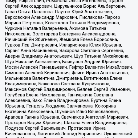
Тимур Рифгатович, Романова Ольга Евгеньевна, Щаров
Сергей Алексадрович, Цирульников Борис Альбертович,
Гасан Ольга Павловна, Паутов Юрий Анатольевич,
Верховский Александр Маркович, Пислакова-Паркер
Марина Петровна, Кочеткова Татьяна Владимировна,
Чуркина Наталья Валерьевна, Акимова Татьяна
Николаевна, Золотарева Екатерина Александровна,
Рачинский Ян Збигневич, Жемкова Елена Борисовна,
Гудков Лев Дмитриевич, Илларионова Юлия Юрьевна,
Саранг Анна Васильевна, Захарова Светлана Сергеевна,
Аверин Владимир Анатольевич, Щур Татьяна Михайловна,
Щур Николай Алексеевич, Блинушов Андрей Юрьевич,
Мосин Алексей Геннадьевич, Гефтер Валентин Михайлович,
Симонов Алексей Кириллович, Флиге Ирина Анатольевна,
Мельникова Валентина Дмитриевна, Вититинова Елена
Владимировна, Баженова Светлана Куприяновна,
Максимов Сергей Владимирович, Беляев Сергей Иванович,
Голубева Елена Николаевна, Ганнушкина Светлана
Алексеевна, Закс Елена Владимировна, Буртина Елена
Юрьевна, Гендель Людмила Залмановна, Кокорина
Екатерина Алексеевна, Шуманов Илья Вячеславович,
Арапова Галина Юрьевна, Свечников Анатолий Мариевич,
Прохоров Вадим Юрьевич, Шахова Елена Владимировна,
Подузов Сергей Васильевич, Протасова Ирина
Вячеславовна, Литинский Леонид Борисович, Лукашевский