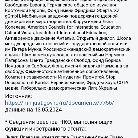
Свободная Европа, Германское общество изучения
Восточной Европы, Фонд имени Фридриха Эберта, XZ
gGmbH, Мобильная академия поддержки гендерной
демократии и миротворчества, Форум имени Льва
Копелева, American Councils for International Education,
Cultural Vistas, Institute of International Education,
Антивоенное движение Антальи, Открытый диалог, Школа
международных отношений и государственной политики
им Питера Мунка, Российско-канадский демократический
альянс, Школа международных отношений им Нормана
Патерсона, Центр Гражданских Свобод, Фонд Бориса
Немцова за Свободу, Фонд имени Фридриха Науманна за
свободу, Феминистское антивоенное сопротивление,
Комитет независимости Ингушетии, Прометей, Stop
Occupation of Karelia, Вернись живым, Фридом Хаус, СОТА
медиа, Либерально-демократическая Лига Украины
Источник:
https://minjust.gov.ru/ru/documents/7756/
данные на
13.05.2024
* Сведения реестра НКО, выполняющих
функции иностранного агента:
Лилит, Правозащитная группа Гражданин.Армия.Право,