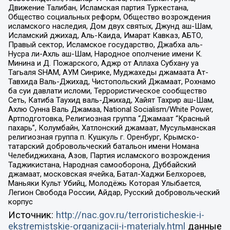
Движение Талибан, Исламская партия Туркестана,
Общество социальных реформ, Общество возрождения
исламского наследия, Дом двух святых, Джунд аш-Шам,
Исламский джихад, Аль-Каида, Имарат Кавказ, АБТО,
Правый сектор, Исламское государство, Джабха аль-
Нусра ли-Ахль аш-Шам, Народное ополчение имени К.
Минина и Д. Пожарского, Аджр от Аллаха Субхану уа
Тагьаля SHAM, АУМ Синрике, Муджахеды джамаата Ат-
Тавхида Валь-Джихад, Чистопольский Джамаат, Рохнамо
ба суи давлати исломи, Террористическое сообщество
Сеть, Катиба Таухид валь-Джихад, Хайят Тахрир аш-Шам,
Ахлю Сунна Валь Джамаа, National Socialism/White Power,
Артподготовка, Религиозная группа “Джамаат “Красный
пахарь”, Колумбайн, Хатлонский джамаат, Мусульманская
религиозная группа п. Кушкуль г. Оренбург, Крымско-
татарский добровольческий батальон имени Номана
Челебиджихана, Азов, Партия исламского возрождения
Таджикистана, Народная самооборона, Дуббайский
джамаат, московская ячейка, Батал-Хаджи Белхороев,
Маньяки Культ Убийц, Молодёжь Которая Улыбается,
Легион Свобода России, Айдар, Русский добровольческий
корпус
Источник:
http://nac.gov.ru/terroristicheskie-i-
ekstremistskie-organizacii-i-materialy.html
данные